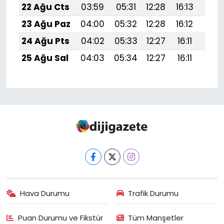
22 Ağu Cts
03:59
05:31
12:28
16:13
19:1
23 Ağu Paz
04:00
05:32
12:28
16:12
19:1
24 Ağu Pts
04:02
05:33
12:27
16:11
19:1
25 Ağu Sal
04:03
05:34
12:27
16:11
19:1
Hava Durumu
Trafik Durumu
Puan Durumu ve Fikstür
Tüm Manşetler