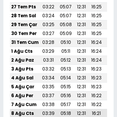
27 Tem Pts
03:22
05:07
12:31
16:25
19:
28 Tem Sal
03:24
05:07
12:31
16:25
19:
29 Tem Çar
03:25
05:08
12:31
16:25
19:
30 Tem Per
03:27
05:09
12:31
16:25
19:
31 Tem Cum
03:28
05:10
12:31
16:24
19:
1 Ağu Cts
03:29
05:11
12:31
16:24
19:
2 Ağu Paz
03:31
05:12
12:31
16:24
19:4
3 Ağu Pts
03:32
05:13
12:31
16:23
19:
4 Ağu Sal
03:34
05:14
12:31
16:23
19:
5 Ağu Çar
03:35
05:15
12:31
16:23
19:
6 Ağu Per
03:37
05:16
12:31
16:22
19:
7 Ağu Cum
03:38
05:17
12:31
16:22
19:
8 Ağu Cts
03:39
05:18
12:31
16:21
19: