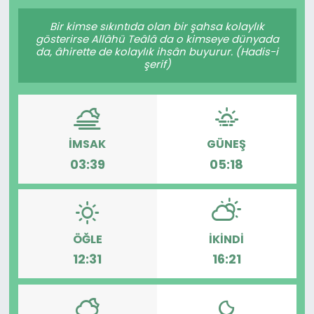
Gündem
Bir kimse sıkıntıda olan bir şahsa kolaylık
gösterirse Allâhü Teâlâ da o kimseye dünyada
da, âhirette de kolaylık ihsân buyurur. (Hadis-i
KKTC
şerif)
KKTC YEREL SEÇİM 2018
Kültür Sanat
İMSAK
GÜNEŞ
03:39
05:18
Magazin
Moda
ÖĞLE
İKINDI
Nöbetçi Eczaneler
12:31
16:21
Otomobil Dünyası
Politika