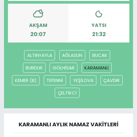
SAĞLIK
AKŞAM
YATSI
Spor
20:07
21:32
Teknoloji
ALTINYAYLA
AĞLASUN
BUCAK
TÜRKiYE
BURDUR
GÖLHİSAR
KARAMANLI
Video Galeri
KEMER (B)
TEFENNİ
YEŞİLOVA
ÇAVDIR
YAŞAM
ÇELTİKCİ
Yazarlar
KARAMANLI AYLIK NAMAZ VAKITLERI