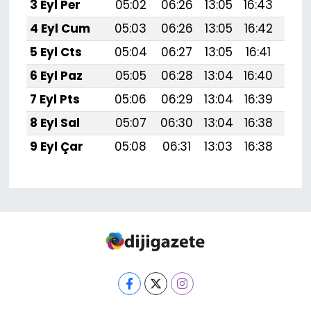
3 Eyl Per
05:02
06:26
13:05
16:43
19:
4 Eyl Cum
05:03
06:26
13:05
16:42
19:
5 Eyl Cts
05:04
06:27
13:05
16:41
19:
6 Eyl Paz
05:05
06:28
13:04
16:40
19:
7 Eyl Pts
05:06
06:29
13:04
16:39
19:
8 Eyl Sal
05:07
06:30
13:04
16:38
19:
9 Eyl Çar
05:08
06:31
13:03
16:38
19: