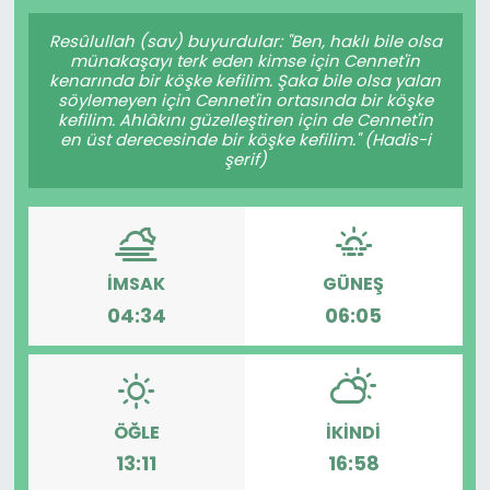
Gündem
Resûlullah (sav) buyurdular: "Ben, haklı bile olsa
münakaşayı terk eden kimse için Cennet'in
kenarında bir köşke kefilim. Şaka bile olsa yalan
KKTC
söylemeyen için Cennet'in ortasında bir köşke
kefilim. Ahlâkını güzelleştiren için de Cennet'in
en üst derecesinde bir köşke kefilim." (Hadis-i
KKTC YEREL SEÇİM 2018
şerif)
Kültür Sanat
Magazin
İMSAK
GÜNEŞ
04:34
06:05
Moda
Nöbetçi Eczaneler
Otomobil Dünyası
ÖĞLE
İKINDI
13:11
16:58
Politika