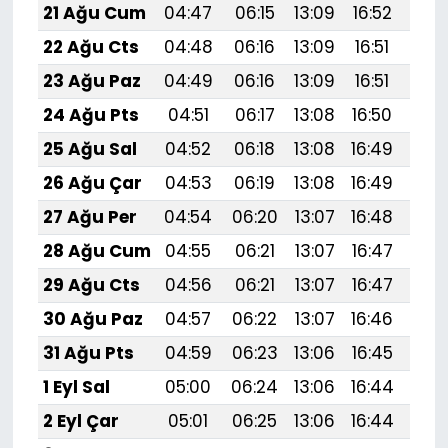
21 Ağu Cum
04:47
06:15
13:09
16:52
19:
22 Ağu Cts
04:48
06:16
13:09
16:51
19:
23 Ağu Paz
04:49
06:16
13:09
16:51
19:
24 Ağu Pts
04:51
06:17
13:08
16:50
19:
25 Ağu Sal
04:52
06:18
13:08
16:49
19:
26 Ağu Çar
04:53
06:19
13:08
16:49
19:
27 Ağu Per
04:54
06:20
13:07
16:48
19:
28 Ağu Cum
04:55
06:21
13:07
16:47
19:
29 Ağu Cts
04:56
06:21
13:07
16:47
19:
30 Ağu Paz
04:57
06:22
13:07
16:46
19:
31 Ağu Pts
04:59
06:23
13:06
16:45
19:
1 Eyl Sal
05:00
06:24
13:06
16:44
19:
2 Eyl Çar
05:01
06:25
13:06
16:44
19: