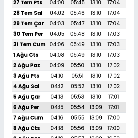
27 Tem Pts
04:00
05:45
13:10
17:04
20:
28 Tem Sal
04:02
05:46
13:10
17:04
20:
29 Tem Çar
04:03
05:47
13:10
17:04
20:
30 Tem Per
04:05
05:48
13:10
17:03
20:
31 Tem Cum
04:06
05:49
13:10
17:03
20:
1 Ağu Cts
04:08
05:49
13:10
17:03
20:
2 Ağu Paz
04:09
05:50
13:10
17:02
20:
3 Ağu Pts
04:10
05:51
13:10
17:02
20:
4 Ağu Sal
04:12
05:52
13:10
17:02
20:
5 Ağu Çar
04:13
05:53
13:10
17:01
20:
6 Ağu Per
04:15
05:54
13:09
17:01
20:
7 Ağu Cum
04:16
05:55
13:09
17:00
20:
8 Ağu Cts
04:18
05:56
13:09
17:00
20: