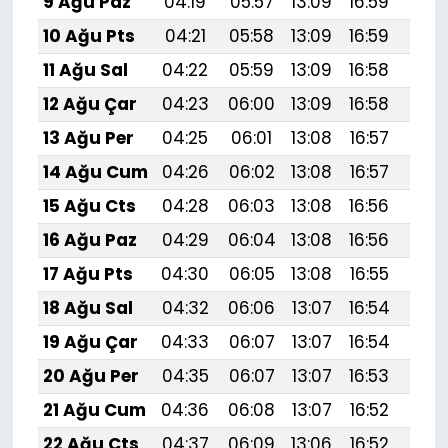
9 Ağu Paz
04:19
05:57
13:09
16:59
20:1
10 Ağu Pts
04:21
05:58
13:09
16:59
20:
11 Ağu Sal
04:22
05:59
13:09
16:58
20:
12 Ağu Çar
04:23
06:00
13:09
16:58
20:
13 Ağu Per
04:25
06:01
13:08
16:57
20:
14 Ağu Cum
04:26
06:02
13:08
16:57
20:
15 Ağu Cts
04:28
06:03
13:08
16:56
20:
16 Ağu Paz
04:29
06:04
13:08
16:56
20:
17 Ağu Pts
04:30
06:05
13:08
16:55
20:
18 Ağu Sal
04:32
06:06
13:07
16:54
19:
19 Ağu Çar
04:33
06:07
13:07
16:54
19:
20 Ağu Per
04:35
06:07
13:07
16:53
19:
21 Ağu Cum
04:36
06:08
13:07
16:52
19:
22 Ağu Cts
04:37
06:09
13:06
16:52
19: