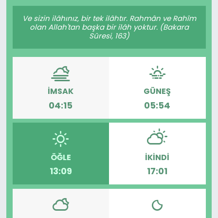
Gündem
Ve sizin ilâhınız, bir tek ilâhtır. Rahmân ve Rahîm
olan Allah'tan başka bir ilâh yoktur. (Bakara
Sûresi, 163)
KKTC
KKTC YEREL SEÇİM 2018
İMSAK
GÜNEŞ
Kültür Sanat
04:15
05:54
Magazin
Moda
ÖĞLE
İKINDI
Nöbetçi Eczaneler
13:09
17:01
Otomobil Dünyası
Politika