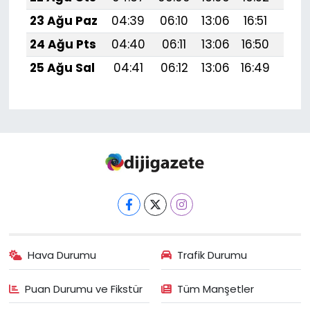
23 Ağu Paz
04:39
06:10
13:06
16:51
19:
24 Ağu Pts
04:40
06:11
13:06
16:50
19:5
25 Ağu Sal
04:41
06:12
13:06
16:49
19:
Hava Durumu
Trafik Durumu
Puan Durumu ve Fikstür
Tüm Manşetler