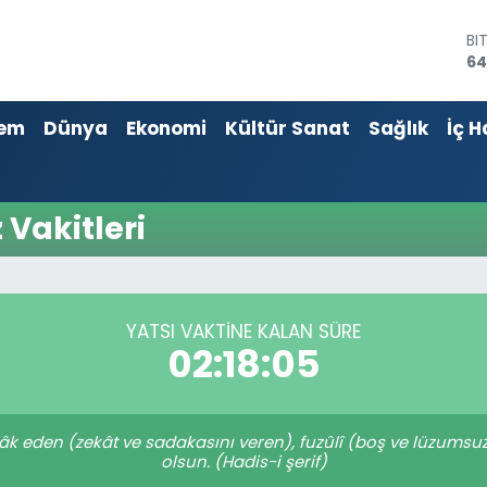
BI
64
D
47
em
Dünya
Ekonomi
Kültür Sanat
Sağlık
İç H
E
55
ST
64
GR
Vakitleri
65
Bİ
13
YATSI VAKTINE KALAN SÜRE
02:18:05
nfâk eden (zekât ve sadakasını veren), fuzûlî (boş ve lüzums
olsun. (Hadis-i şerif)