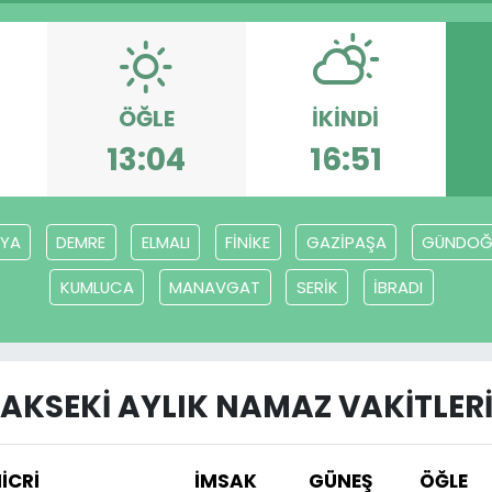
ÖĞLE
İKINDI
13:04
16:51
LYA
DEMRE
ELMALI
FİNİKE
GAZİPAŞA
GÜNDOĞ
KUMLUCA
MANAVGAT
SERİK
İBRADI
AKSEKİ AYLIK NAMAZ VAKITLER
İCRİ
İMSAK
GÜNEŞ
ÖĞLE