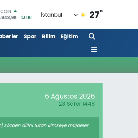
°
TCOIN
27
İstanbul
.643,95
%0.16
OLAR
,6006
%0.06
aberler
Spor
Bilim
Eğitim
URO
,0250
%0.02
ERLİN
,2398
%0.2
AM ALTIN
13.94
%0.32
ST100
.768
%48
6 Ağustos 2026
23 Safer 1448
uz) sözden dilini tutan kimseye müjdeler