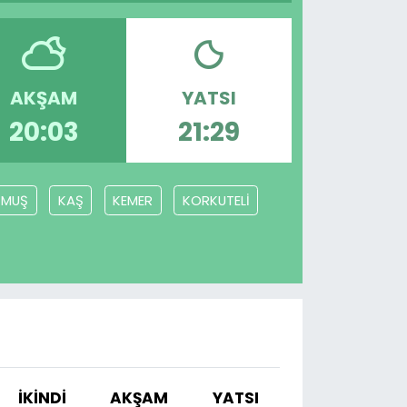
AKŞAM
YATSI
20:03
21:29
MUŞ
KAŞ
KEMER
KORKUTELİ
I
İKINDI
AKŞAM
YATSI