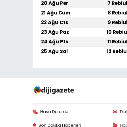
20 Ağu Per
7 Rebiu
21 Ağu Cum
8 Rebiu
22 Ağu Cts
9 Rebiu
23 Ağu Paz
10 Rebiu
24 Ağu Pts
11 Rebiu
25 Ağu Sal
12 Rebiu
Hava Durumu
Tra
Son Dakika Haberleri
Hab