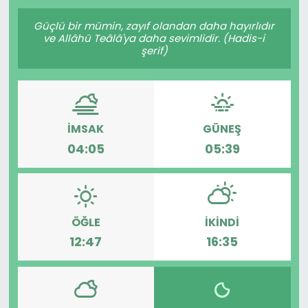
Gündem
Güçlü bir mümin, zayıf olandan daha hayırlıdır
ve Allâhü Teâlâ'ya daha sevimlidir. (Hadis-i
şerif)
KKTC
KKTC YEREL SEÇİM 2018
İMSAK
GÜNEŞ
Kültür Sanat
04:05
05:39
Magazin
Moda
ÖĞLE
İKINDI
Nöbetçi Eczaneler
12:47
16:35
Otomobil Dünyası
Politika