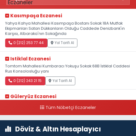
Kasımpaşa Eczanesi
Yahya Kahya Mahallesi Kasımpaşa Bostanı Sokak 18A Mutfak
Ekipmanları Satan Dükkanların Olduğu Caddede Denizbank'ın
Karşısı, Albaraka'nın Sokağında
0 (212) 253 77 44
Yol Tarifi Al
Istiklal Eczanesi
Tomtom Mahallesi Kumbaracı Yokuşu Sokak 68B İstiklal Caddesi
Rus Konsolosluğu yanı
0 (212) 243 21 15
Yol Tarifi Al
Güleryüz Eczanesi
Piripaşa Mahallesi Şaban Deresi Sokak 7 D Koç Müzesi Arkası-
Tüm Nöbetçi Eczaneler
kalaycıbahçe Meydana Doğru
0 (212) 369 95 85
Yol Tarifi Al
Döviz & Altın Hesaplayıcı