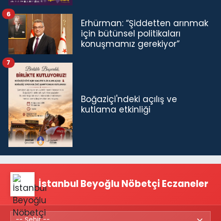
6
Erhürman: “Şiddetten arınmak
için bütünsel politikaları
konuşmamız gerekiyor”
7
Boğaziçi'ndeki açılış ve
kutlama etkinliği
İstanbul Beyoğlu Nöbetçi Eczaneler