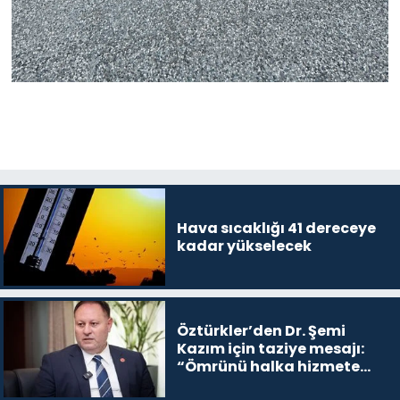
Hava sıcaklığı 41 dereceye
kadar yükselecek
Öztürkler’den Dr. Şemi
Kazım için taziye mesajı:
“Ömrünü halka hizmete
adamış değerli insandı”