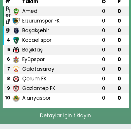
#
Takım
O
P
Amed
0
0
1
Erzurumspor FK
0
0
2
Başakşehir
0
0
3
Kocaelispor
0
0
4
Beşiktaş
0
0
5
Eyüpspor
0
0
6
Galatasaray
0
0
7
Çorum FK
0
0
8
Gaziantep FK
0
0
9
Alanyaspor
0
0
10
Detaylar için tıklayın