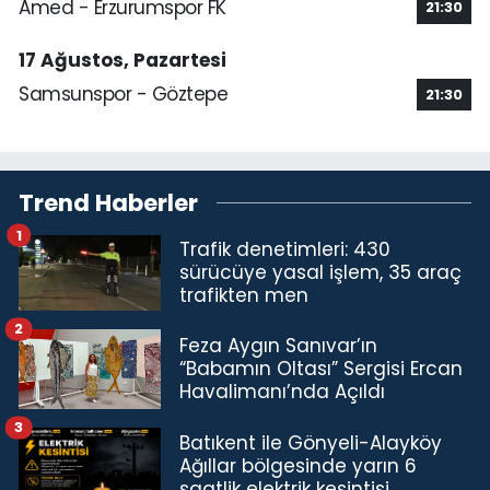
Amed - Erzurumspor FK
21:30
17 Ağustos, Pazartesi
Samsunspor - Göztepe
21:30
Trend Haberler
1
Trafik denetimleri: 430
sürücüye yasal işlem, 35 araç
trafikten men
2
Feza Aygın Sanıvar’ın
“Babamın Oltası” Sergisi Ercan
Havalimanı’nda Açıldı
3
Batıkent ile Gönyeli-Alayköy
Ağıllar bölgesinde yarın 6
saatlik elektrik kesintisi…