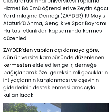
Uluslararası Final Üniversitesi Topluma
Hizmet Bölümü öğrencileri ve Zeytin Ağacı
SAĞLIK
Yardımlaşma Derneği (ZAYDER) 19 Mayıs
Atatürk’ü Anma, Gençlik ve Spor
Bayramı
Spor
Haftası etkinlikleri kapsamında kermes
Teknoloji
düzenledi.
ZAYDER'den yapılan açıklamaya göre,
TÜRKiYE
dün üniversite kampüsünde düzenlenen
Video Galeri
kermesten
elde edilen gelir, derneğe
bağışlanarak özel gereksinimli çocukların
YAŞAM
ihtiyaçlarının
karşılanması ve aşevinin
giderlerinin desteklenmesi amacıyla
Yazarlar
kullanılacak.