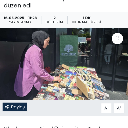
düzenledi.
Gündem
16.05.2025 - 11:23
2
1 DK
YAYINLANMA
GÖSTERIM
OKUNMA SÜRESI
KKTC
KKTC YEREL SEÇİM 2018
Kültür Sanat
Magazin
Moda
Nöbetçi Eczaneler
Paylaş
-
+
A
A
Otomobil Dünyası
Politika