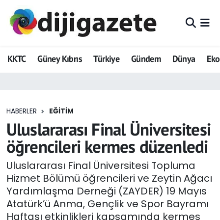
ADVERTORIAL
Hava Durumu
KKTC
Güney Kıbrıs
Türkiye
Gündem
Dünya
Ek
Dijigazete
Trafik Durumu
Dünya
Süper Lig Puan Durumu ve Fikstür
HABERLER
EĞITIM
Eğitim
Tüm Manşetler
Uluslararası Final Üniversitesi
Ekonomi
Son Dakika Haberleri
öğrencileri kermes düzenledi
Foto Galeri
Haber Arşivi
Uluslararası Final Üniversitesi Topluma
Hizmet Bölümü öğrencileri ve Zeytin Ağacı
GEZİ
Yardımlaşma Derneği (ZAYDER) 19 Mayıs
Atatürk’ü Anma, Gençlik ve Spor Bayramı
Güncel
Haftası etkinlikleri kapsamında kermes