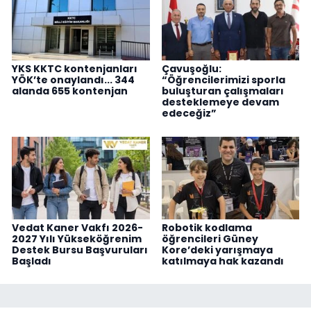
YKS KKTC kontenjanları
Çavuşoğlu:
YÖK’te onaylandı... 344
“Öğrencilerimizi sporla
alanda 655 kontenjan
buluşturan çalışmaları
desteklemeye devam
edeceğiz”
Vedat Kaner Vakfı 2026-
Robotik kodlama
2027 Yılı Yükseköğrenim
öğrencileri Güney
Destek Bursu Başvuruları
Kore’deki yarışmaya
Başladı
katılmaya hak kazandı