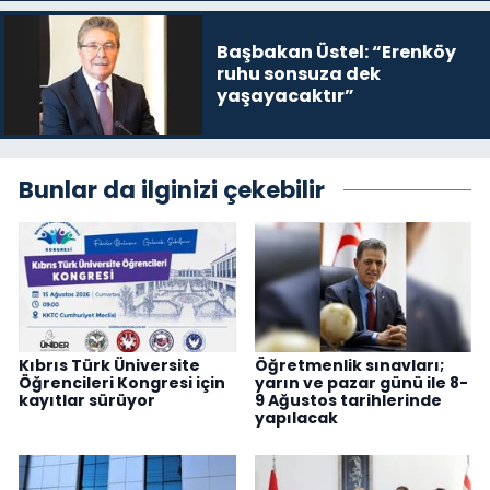
Başbakan Üstel: “Erenköy
ruhu sonsuza dek
yaşayacaktır”
Bunlar da ilginizi çekebilir
Kıbrıs Türk Üniversite
Öğretmenlik sınavları;
Öğrencileri Kongresi için
yarın ve pazar günü ile 8-
kayıtlar sürüyor
9 Ağustos tarihlerinde
yapılacak