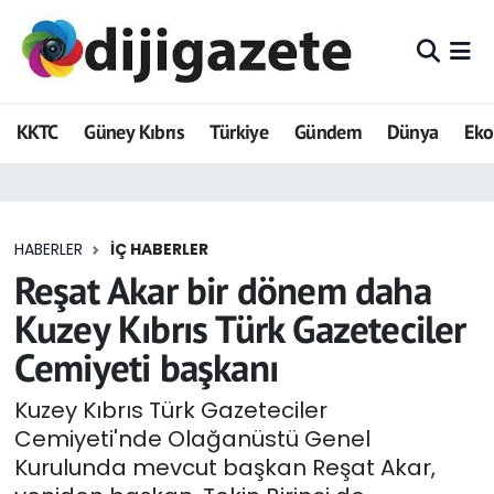
ADVERTORIAL
Hava Durumu
KKTC
Güney Kıbrıs
Türkiye
Gündem
Dünya
Ek
Dijigazete
Trafik Durumu
Dünya
Süper Lig Puan Durumu ve Fikstür
HABERLER
İÇ HABERLER
Eğitim
Tüm Manşetler
Reşat Akar bir dönem daha
Ekonomi
Son Dakika Haberleri
Kuzey Kıbrıs Türk Gazeteciler
Cemiyeti başkanı
Foto Galeri
Haber Arşivi
Kuzey Kıbrıs Türk Gazeteciler
GEZİ
Cemiyeti'nde Olağanüstü Genel
Kurulunda mevcut başkan Reşat Akar,
Güncel