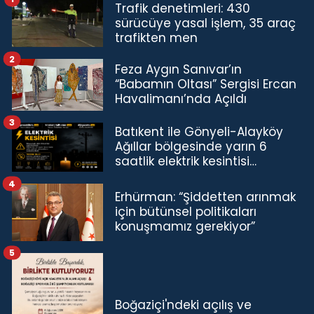
Trafik denetimleri: 430
sürücüye yasal işlem, 35 araç
trafikten men
2
Feza Aygın Sanıvar’ın
“Babamın Oltası” Sergisi Ercan
Havalimanı’nda Açıldı
3
Batıkent ile Gönyeli-Alayköy
Ağıllar bölgesinde yarın 6
saatlik elektrik kesintisi…
4
Erhürman: “Şiddetten arınmak
için bütünsel politikaları
konuşmamız gerekiyor”
5
Boğaziçi'ndeki açılış ve