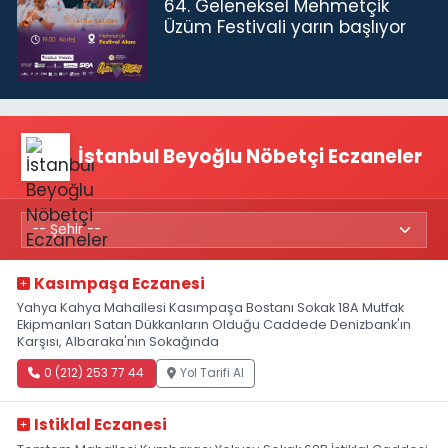
64. Geleneksel Mehmetçik
Üzüm Festivali yarın başlıyor
İstanbul Beyoğlu Nöbetçi Eczaneler
Kasımpaşa Eczanesi
Yahya Kahya Mahallesi Kasımpaşa Bostanı Sokak 18A Mutfak
Ekipmanları Satan Dükkanların Olduğu Caddede Denizbank'ın
Karşısı, Albaraka'nın Sokağında
0 (212) 253 77 44
Yol Tarifi Al
Istiklal Eczanesi