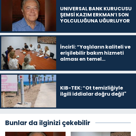
UNIVERSAL BANK KURUCUSU
ŞEMSİ KAZIM ERKMAN’I SON
YOLCULUĞUNA UĞURLUYOR
İncirli: “Yaşlıların kaliteli ve
erişilebilir bakım hizmeti
alması en temel
önceliğimiz”
KIB-TEK: “Ot temizliğiyle
ilgili iddialar doğru değil"
Bunlar da ilginizi çekebilir