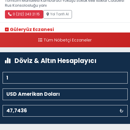
Tomtom Mahallesi Kumbaracı Yokuşu Sokak 68B İstiklal Caddesi
Rus Konsolosluğu yanı
0 (212) 243 21 15
Yol Tarifi Al
Güleryüz Eczanesi
Piripaşa Mahallesi Şaban Deresi Sokak 7 D Koç Müzesi Arkası-
Tüm Nöbetçi Eczaneler
kalaycıbahçe Meydana Doğru
0 (212) 369 95 85
Yol Tarifi Al
Döviz & Altın Hesaplayıcı
₺