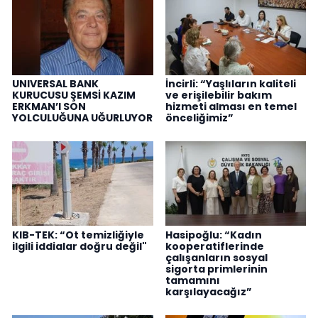
UNIVERSAL BANK
İncirli: “Yaşlıların kaliteli
KURUCUSU ŞEMSİ KAZIM
ve erişilebilir bakım
ERKMAN’I SON
hizmeti alması en temel
YOLCULUĞUNA UĞURLUYOR
önceliğimiz”
KIB-TEK: “Ot temizliğiyle
Hasipoğlu: “Kadın
ilgili iddialar doğru değil"
kooperatiflerinde
çalışanların sosyal
sigorta primlerinin
tamamını
karşılayacağız”