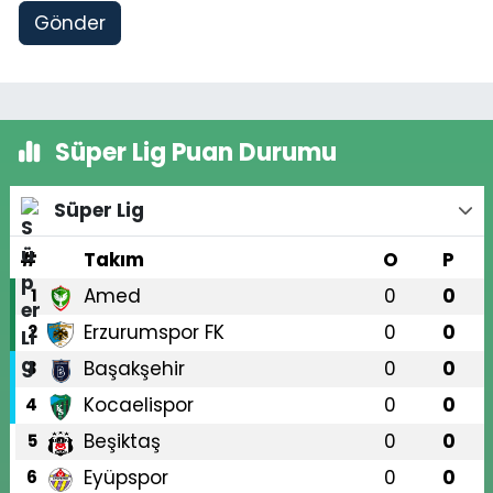
Gönder
Süper Lig Puan Durumu
Süper Lig
#
Takım
O
P
Amed
0
0
1
Erzurumspor FK
0
0
2
Başakşehir
0
0
3
Kocaelispor
0
0
4
Beşiktaş
0
0
5
Eyüpspor
0
0
6