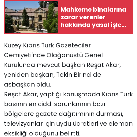
Mahkeme binalarına
SAĞLIK
zarar verenler
hakkında yasal işlem
Spor
başlatıldı
Kuzey Kıbrıs Türk Gazeteciler
Teknoloji
Cemiyeti'nde Olağanüstü Genel
TÜRKiYE
Kurulunda mevcut başkan Reşat Akar,
yeniden başkan, Tekin Birinci de
Video Galeri
asbaşkan oldu.
YAŞAM
Reşat Akar, yaptığı konuşmada Kıbrıs Türk
basının en ciddi sorunlarının bazı
Yazarlar
bölgelere gazete dağıtımının durması,
televizyonlar için uydu ücretleri ve eleman
eksikliği olduğunu belirtti.