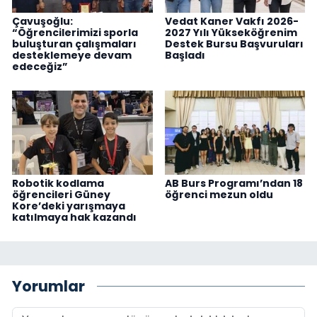
Çavuşoğlu:
Vedat Kaner Vakfı 2026-
“Öğrencilerimizi sporla
2027 Yılı Yükseköğrenim
buluşturan çalışmaları
Destek Bursu Başvuruları
desteklemeye devam
Başladı
edeceğiz”
Robotik kodlama
AB Burs Programı’ndan 18
öğrencileri Güney
öğrenci mezun oldu
Kore’deki yarışmaya
katılmaya hak kazandı
Yorumlar