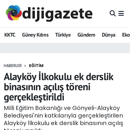
ADVERTORIAL
Hava Durumu
KKTC
Güney Kıbrıs
Türkiye
Gündem
Dünya
Ek
Dijigazete
Trafik Durumu
Dünya
Süper Lig Puan Durumu ve Fikstür
HABERLER
EĞITIM
Eğitim
Tüm Manşetler
Alayköy İlkokulu ek derslik
Ekonomi
Son Dakika Haberleri
binasının açılış töreni
gerçekleştirildi
Foto Galeri
Haber Arşivi
Milli Eğitim Bakanlığı ve Gönyeli-Alayköy
GEZİ
Belediyesi'nin katkılarıyla gerçekleştirilen
Alayköy İlkokulu ek derslik binasının açılış
Güncel