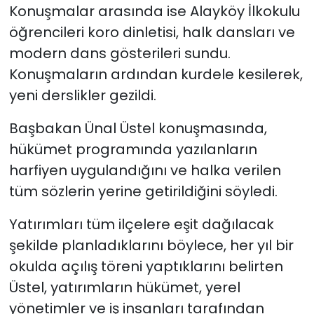
Konuşmalar arasında ise Alayköy İlkokulu
öğrencileri koro dinletisi, halk dansları ve
SAĞLIK
modern dans gösterileri sundu.
Spor
Konuşmaların ardından kurdele kesilerek,
yeni derslikler gezildi.
Teknoloji
Başbakan Ünal Üstel konuşmasında,
TÜRKiYE
hükümet programında yazılanların
harfiyen uygulandığını ve halka verilen
Video Galeri
tüm sözlerin yerine getirildiğini söyledi.
YAŞAM
Yatırımları tüm ilçelere eşit dağılacak
şekilde planladıklarını böylece, her yıl bir
Yazarlar
okulda açılış töreni yaptıklarını belirten
Üstel, yatırımların hükümet, yerel
yönetimler ve iş insanları tarafından