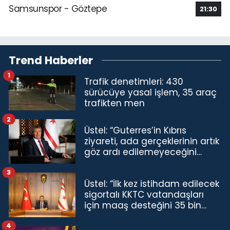
Samsunspor - Göztepe
21:30
Trend Haberler
1
Trafik denetimleri: 430
sürücüye yasal işlem, 35 araç
trafikten men
2
Üstel: “Guterres’in Kıbrıs
ziyareti, ada gerçeklerinin artık
göz ardı edilemeyeceğini
göstermiştir”
3
Üstel: “İlk kez istihdam edilecek
sigortalı KKTC vatandaşları
için maaş desteğini 35 bin
TL'ye çıkardık”
4