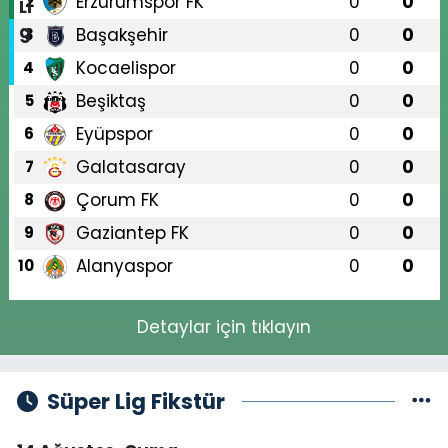
Erzurumspor FK
0
0
2
Başakşehir
0
0
3
Kocaelispor
0
0
4
Beşiktaş
0
0
5
Eyüpspor
0
0
6
Galatasaray
0
0
7
Çorum FK
0
0
8
Gaziantep FK
0
0
9
Alanyaspor
0
0
10
Detaylar için tıklayın
Süper Lig Fikstür