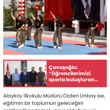
Çavuşoğlu:
“Öğrencilerimizi
sporla buluşturan
çalışmaları
desteklemeye devam
Alayköy İlkokulu Müdürü Özden Ünbay ise,
edeceğiz”
eğitimin bir toplumun geleceğini