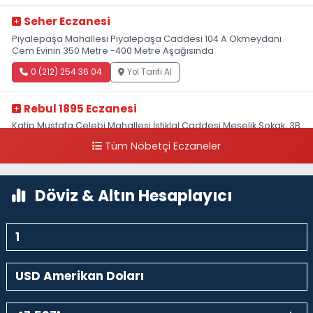
Seher Eczanesi
Piyalepaşa Mahallesi Piyalepaşa Caddesi 104 A Okmeydanı
Cem Evinin 350 Metre -400 Metre Aşağısında
0 (212) 254 36 04
Yol Tarifi Al
Rebul 1895 Eczanesi
Katip Mustafa Çelebi Mahallesi İstiklal Caddesi Meşelik Sokak, 3B
Akbank Sanat karşısı, Fransız Konsolosluğu Çaprazı
Tüm Nöbetçi Eczaneler
0 (212) 243 69 36
Yol Tarifi Al
Döviz & Altın Hesaplayıcı