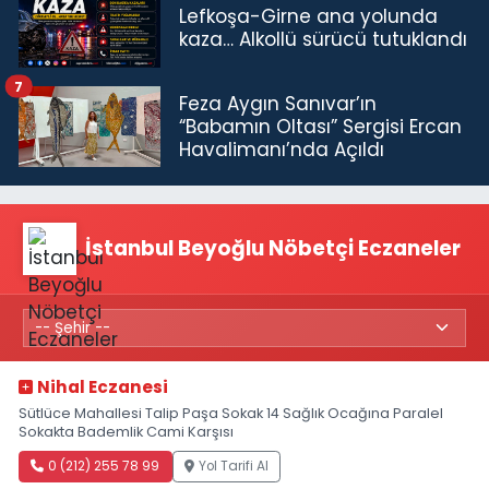
Lefkoşa-Girne ana yolunda
kaza… Alkollü sürücü tutuklandı
7
Feza Aygın Sanıvar’ın
“Babamın Oltası” Sergisi Ercan
Havalimanı’nda Açıldı
İstanbul Beyoğlu Nöbetçi Eczaneler
Nihal Eczanesi
Sütlüce Mahallesi Talip Paşa Sokak 14 Sağlık Ocağına Paralel
Sokakta Bademlik Cami Karşısı
0 (212) 255 78 99
Yol Tarifi Al