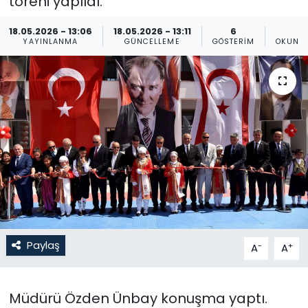
töreni yapıldı.
Gündem
18.05.2026 - 13:06
18.05.2026 - 13:11
6
5
YAYINLANMA
GÜNCELLEME
GÖSTERIM
OKUNM
KKTC
KKTC YEREL SEÇİM 2018
Kültür Sanat
Magazin
Moda
Nöbetçi Eczaneler
Paylaş
-
+
A
A
Otomobil Dünyası
Müdürü Özden Ünbay konuşma yaptı.
Politika