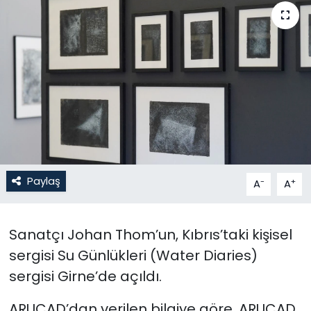
Gündem
KKTC
KKTC YEREL SEÇİM 2018
Kültür Sanat
Magazin
Paylaş
-
+
A
A
Moda
Sanatçı Johan Thom’un, Kıbrıs’taki kişisel
Nöbetçi Eczaneler
sergisi Su Günlükleri (Water Diaries)
Otomobil Dünyası
sergisi Girne’de açıldı.
ARUCAD’dan verilen bilgiye göre, ARUCAD
Politika