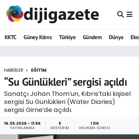
ADVERTORIAL
Hava Durumu
KKTC
Güney Kıbrıs
Türkiye
Gündem
Dünya
Ek
Dijigazete
Trafik Durumu
Dünya
Süper Lig Puan Durumu ve Fikstür
HABERLER
EĞITIM
Eğitim
Tüm Manşetler
“Su Günlükleri” sergisi açıldı
Ekonomi
Son Dakika Haberleri
Sanatçı Johan Thom’un, Kıbrıs’taki kişisel
sergisi Su Günlükleri (Water Diaries)
Foto Galeri
Haber Arşivi
sergisi Girne’de açıldı.
GEZİ
16.05.2026 - 11:56
5
1 DK
YAYINLANMA
GÖSTERIM
OKUNMA SÜRESI
Güncel