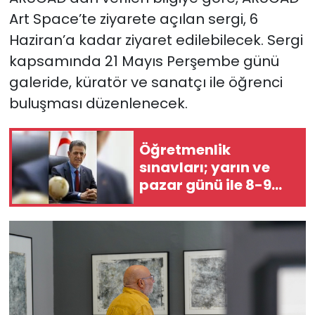
Art Space’te ziyarete açılan sergi, 6
SAĞLIK
Haziran’a kadar ziyaret edilebilecek. Sergi
kapsamında 21 Mayıs Perşembe günü
Spor
galeride, küratör ve sanatçı ile öğrenci
buluşması düzenlenecek.
Teknoloji
TÜRKiYE
Öğretmenlik
sınavları; yarın ve
Video Galeri
pazar günü ile 8-9
Ağustos tarihlerinde
YAŞAM
yapılacak
Yazarlar