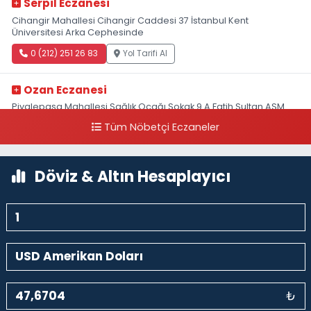
Serpil Eczanesi
Cihangir Mahallesi Cihangir Caddesi 37 İstanbul Kent
Üniversitesi Arka Cephesinde
0 (212) 251 26 83
Yol Tarifi Al
Ozan Eczanesi
Piyalepaşa Mahallesi Sağlık Ocağı Sokak 9 A Fatih Sultan ASM
Yanı
Tüm Nöbetçi Eczaneler
0 (212) 297 30 13
Yol Tarifi Al
Döviz & Altın Hesaplayıcı
₺