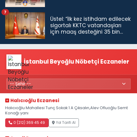
7
Üstel: “İlk kez istihdam edilecek
sigortalı KKTC vatandaşları
için maaş desteğini 35 bin
TL'ye çıkardık”
İstanbul Beyoğlu Nöbetçi Eczaneler
Halıcıoğlu Eczanesi
Halıcıoğlu Mahallesi Tunç Sokak 1 A Çıksalın,Alev Ofluoğlu Semt
Konağı yanı
0 (212) 369 45 49
Yol Tarifi Al