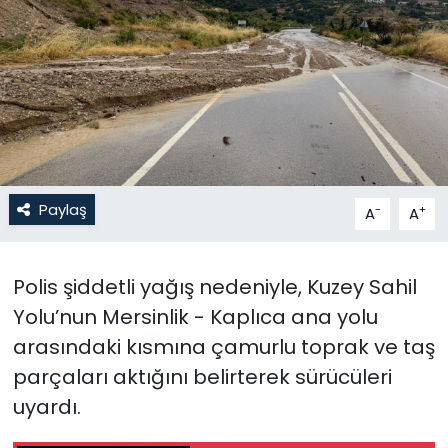
Gündem
KKTC
KKTC YEREL SEÇİM 2018
Kültür Sanat
Paylaş
-
+
A
A
Magazin
Polis şiddetli yağış nedeniyle, Kuzey Sahil
Moda
Yolu’nun Mersinlik - Kaplıca ana yolu
Nöbetçi Eczaneler
arasındaki kısmına
çamurlu toprak ve taş
parçaları aktığını belirterek sürücüleri
Otomobil Dünyası
uyardı.
Politika