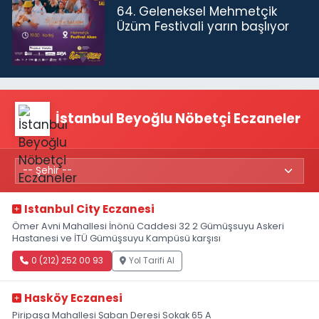
64. Geleneksel Mehmetçik
Üzüm Festivali yarın başlıyor
İstanbul Beyoğlu Nöbetçi Eczaneler
Istanbul City Eczanesi
Ömer Avni Mahallesi İnönü Caddesi 32 2 Gümüşsuyu Askeri
Hastanesi ve İTÜ Gümüşsuyu Kampüsü karşısı
0 (212) 252 00 93
Yol Tarifi Al
Hasköy Eczanesi
Piripaşa Mahallesi Şaban Deresi Sokak 65 A