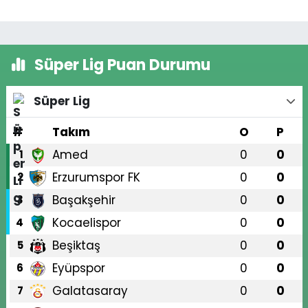
Süper Lig Puan Durumu
Süper Lig
#
Takım
O
P
Amed
0
0
1
Erzurumspor FK
0
0
2
Başakşehir
0
0
3
Kocaelispor
0
0
4
Beşiktaş
0
0
5
Eyüpspor
0
0
6
Galatasaray
0
0
7