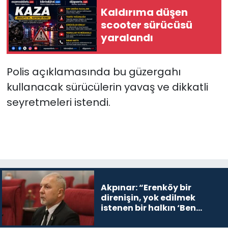
Kaldırıma düşen
SAĞLIK
scooter sürücüsü
yaralandı
Spor
Polis açıklamasında bu güzergahı
Teknoloji
kullanacak sürücülerin yavaş ve dikkatli
seyretmeleri istendi.
TÜRKiYE
Video Galeri
YAŞAM
Yazarlar
Akpınar: “Erenköy bir
direnişin, yok edilmek
istenen bir halkın ‘Ben
buradayım ve var olmaya