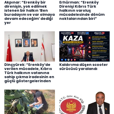
Akpınar: “Erenköy bir
Erhürman: “Erenköy
direnişin, yok edilmek
Direnişi Kıbrıs Türk
istenen bir halkın ‘Ben
halkının varoluş
buradayım ve var olmaya
mücadelesinde dönüm
devam edeceğim’ dediği
noktalarından biri”
yer
Dinçyürek: “Erenköy’de
Kaldırıma düşen scooter
verilen mücadele, Kıbrıs
sürücüsü yaralandı
Türk halkının vatanına
sahip çıkma iradesinin en
güçlü göstergelerinden