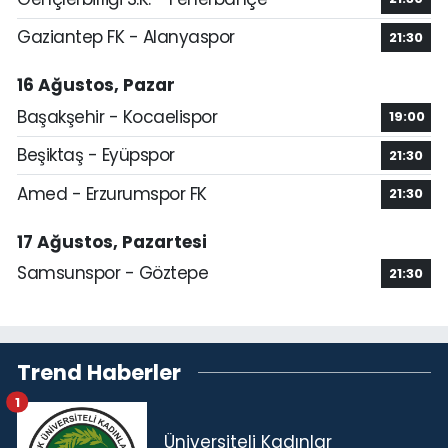
Gaziantep FK - Alanyaspor
21:30
16 Ağustos, Pazar
Başakşehir - Kocaelispor
19:00
Beşiktaş - Eyüpspor
21:30
Amed - Erzurumspor FK
21:30
17 Ağustos, Pazartesi
Samsunspor - Göztepe
21:30
Trend Haberler
1
Üniversiteli Kadınlar