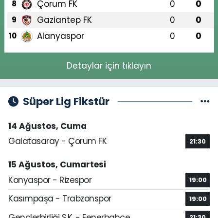
Çorum FK
0
0
8
Gaziantep FK
0
0
9
Alanyaspor
0
0
10
Detaylar için tıklayın
Süper Lig Fikstür
14 Ağustos, Cuma
Galatasaray - Çorum FK
21:30
15 Ağustos, Cumartesi
Konyaspor - Rizespor
19:00
Kasımpaşa - Trabzonspor
19:00
Gençlerbirliği S.K. - Fenerbahçe
21:30