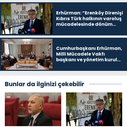
devam edeceğim’ dediği
yer
Erhürman: “Erenköy Direnişi
Kıbrıs Türk halkının varoluş
mücadelesinde dönüm
noktalarından biri”
Cumhurbaşkanı Erhürman,
Milli Mücadele Vakfı
başkanı ve yönetim kurulu
üyelerini kabul etti
Bunlar da ilginizi çekebilir