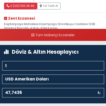
0 (212) 533 36 46
Yol Tarifi Al
Zent Eczanesi
Kaptanpaşa Mahallesi Kasımpaşa Zincirlikuyu Caddesi 123B
İstanbul Beyoğlu 4 Nolu ASM Karşısı
Tüm Nöbetçi Eczaneler
0 (212) 297 96 92
Yol Tarifi Al
Döviz & Altın Hesaplayıcı
₺