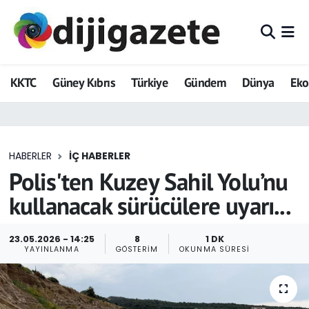
ADVERTORIAL
Hava Durumu
KKTC
Güney Kıbrıs
Türkiye
Gündem
Dünya
Ek
Dijigazete
Trafik Durumu
Dünya
Süper Lig Puan Durumu ve Fikstür
HABERLER
İÇ HABERLER
Eğitim
Tüm Manşetler
Polis'ten Kuzey Sahil Yolu’nu
Ekonomi
Son Dakika Haberleri
kullanacak sürücülere uyarı...
Foto Galeri
Haber Arşivi
23.05.2026 - 14:25
8
1 DK
YAYINLANMA
GÖSTERIM
OKUNMA SÜRESI
GEZİ
Güncel