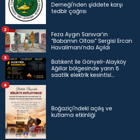
Derneği'nden şiddete karşı
tedbir çağrısı
2
Feza Aygın Sanıvar’ın
“Babamın Oltası” Sergisi Ercan
Havalimanı’nda Açıldı
3
Batıkent ile Gönyeli-Alayköy
Ağıllar bölgesinde yarın 6
saatlik elektrik kesintisi…
4
Boğaziçi'ndeki açılış ve
kutlama etkinliği