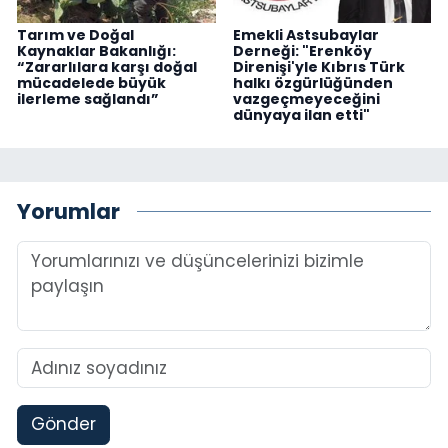
Tarım ve Doğal
Emekli Astsubaylar
Kaynaklar Bakanlığı:
Derneği: "Erenköy
“Zararlılara karşı doğal
Direnişi'yle Kıbrıs Türk
mücadelede büyük
halkı özgürlüğünden
ilerleme sağlandı”
vazgeçmeyeceğini
dünyaya ilan etti"
Yorumlar
Gönder