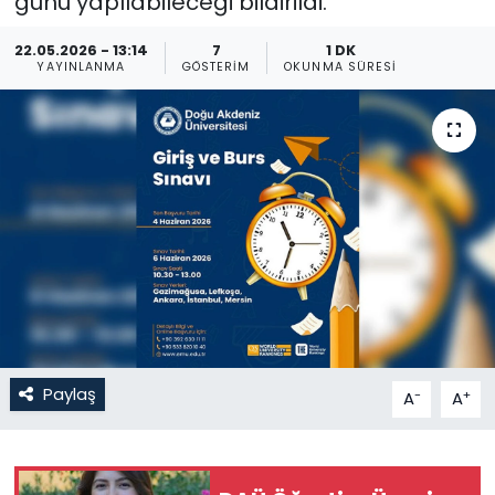
günü yapılabileceği bildirildi.
Gündem
22.05.2026 - 13:14
7
1 DK
YAYINLANMA
GÖSTERIM
OKUNMA SÜRESI
KKTC
KKTC YEREL SEÇİM 2018
Kültür Sanat
Magazin
Moda
Nöbetçi Eczaneler
Paylaş
-
+
A
A
Otomobil Dünyası
Politika