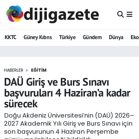
ADVERTORIAL
Hava Durumu
KKTC
Güney Kıbrıs
Türkiye
Gündem
Dünya
Ek
Dijigazete
Trafik Durumu
Dünya
Süper Lig Puan Durumu ve Fikstür
HABERLER
EĞITIM
Eğitim
Tüm Manşetler
DAÜ Giriş ve Burs Sınavı
Ekonomi
Son Dakika Haberleri
başvuruları 4 Haziran’a kadar
sürecek
Foto Galeri
Haber Arşivi
Doğu Akdeniz Üniversitesi’nin (DAÜ) 2026–
GEZİ
2027 Akademik Yılı Giriş ve Burs Sınavı için
son başvurunun 4 Haziran Perşembe
Güncel