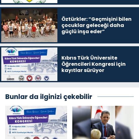
Öztürkler: “Geçmişini bilen
çocuklar geleceği daha
güçlü inşa eder”
Kıbrıs Türk Üniversite
Öğrencileri Kongresi için
kayıtlar sürüyor
Bunlar da ilginizi çekebilir