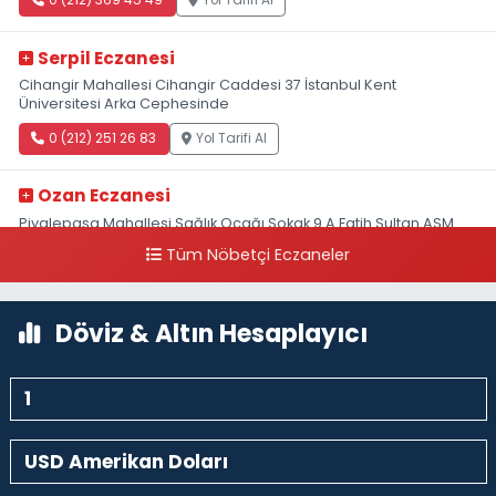
0 (212) 369 45 49
Yol Tarifi Al
Serpil Eczanesi
Cihangir Mahallesi Cihangir Caddesi 37 İstanbul Kent
Üniversitesi Arka Cephesinde
0 (212) 251 26 83
Yol Tarifi Al
Ozan Eczanesi
Piyalepaşa Mahallesi Sağlık Ocağı Sokak 9 A Fatih Sultan ASM
Yanı
Tüm Nöbetçi Eczaneler
0 (212) 297 30 13
Yol Tarifi Al
Döviz & Altın Hesaplayıcı