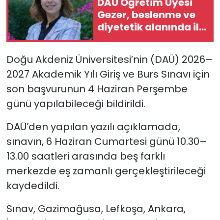
DAÜ Öğretim Üyesi
Gezer, beslenme ve
SAĞLIK
diyetetik alanında ilk
Kıbrıslı Türk profesör
Spor
oldu
Doğu Akdeniz Üniversitesi’nin (DAÜ) 2026–
Teknoloji
2027 Akademik Yılı Giriş ve Burs Sınavı için
son başvurunun 4 Haziran Perşembe
TÜRKiYE
günü yapılabileceği bildirildi.
Video Galeri
DAÜ’den yapılan yazılı açıklamada,
sınavın, 6 Haziran Cumartesi günü 10.30–
YAŞAM
13.00 saatleri arasında beş farklı
merkezde eş zamanlı gerçekleştirileceği
Yazarlar
kaydedildi.
Sınav, Gazimağusa, Lefkoşa, Ankara,