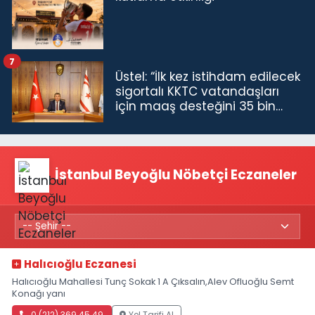
7
Üstel: “İlk kez istihdam edilecek
sigortalı KKTC vatandaşları
için maaş desteğini 35 bin
TL'ye çıkardık”
İstanbul Beyoğlu Nöbetçi Eczaneler
Halıcıoğlu Eczanesi
Halıcıoğlu Mahallesi Tunç Sokak 1 A Çıksalın,Alev Ofluoğlu Semt
Konağı yanı