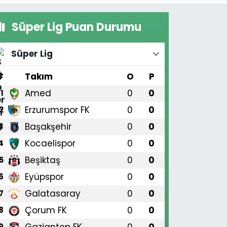
Süper Lig Puan Durumu
Süper Lig
#
Takım
O
P
Amed
0
0
1
Erzurumspor FK
0
0
2
Başakşehir
0
0
3
Kocaelispor
0
0
4
Beşiktaş
0
0
5
Eyüpspor
0
0
6
Galatasaray
0
0
7
Çorum FK
0
0
8
Gaziantep FK
0
0
9