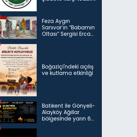
çağrısı
Feza Aygın
Sanıvar’ın “Babamın
Oltası” Sergisi Ercan
Havalimanı’nda
Açıldı
Boğaziçi'ndeki açılış
ve kutlama etkinliği
Batıkent ile Gönyeli-
Alayköy Ağıllar
bölgesinde yarın 6
saatlik elektrik
kesintisi…