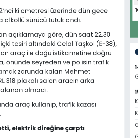
’nci kilometresi üzerinde dün gece
1
alkollü sürücü tutuklandı.
lan açıklamaya göre, dün saat 22.30
içki tesiri altındaki Celal Taşkol (E-38),
lon araç ile doğu istikametine doğru
da, önünde seyreden ve polisin trafik
şlamak zorunda kalan Mehmet
G
 318 plakalı salon aracın arka
ralanan olmadı.
1
K
ltında araç kullanıp, trafik kazası
.
K
G
ti, elektrik direğine çarptı
G