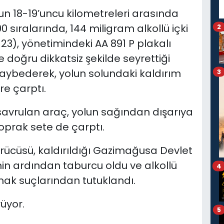
 18-19’uncu kilometreleri arasında
sıralarında, 144 miligram alkollü içki
2
K-23), yönetimindeki AA 891 P plakalı
e doğru dikkatsiz şekilde seyrettiği
 kaybederek, yolun solundaki kaldırım
3
re çarptı.
 savrulan araç, yolun sağından dışarıya
oprak sete de çarptı.
ücüsü, kaldırıldığı Gazimağusa Devlet
in ardından taburcu oldu ve alkollü
4
pmak suçlarından tutuklandı.
rüyor.
5