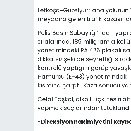
Lefkoşa-Güzelyurt ana yolunun 2
SAĞLIK
meydana gelen trafik kazasında 
Spor
Polis Basın Subaylığı’ndan yapı
sıralarında, 189 miligram alkollü 
Teknoloji
yönetimindeki PA 426 plakalı sa
TÜRKiYE
dikkatsiz şekilde seyrettiği sıra
kontrolü yaptığını görüp yava
Video Galeri
Hamurcu (E-43) yönetimindeki RL
kısmına çarptı. Kaza sonucu ya
YAŞAM
Celal Taşkol, alkollü içki tesiri a
Yazarlar
yapmak suçlarından tutuklandı
-Direksiyon hakimiyetini kaybet