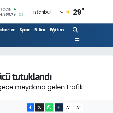
°
DOLAR
29
İstanbul
7,7436
%0.18
EURO
5,2510
%0.32
aberler
Spor
Bilim
Eğitim
TERLİN
4,4811
%0.38
RAM ALTIN
660.55
%0.03
İST100
3.779
%-14
ITCOIN
4.959,79
%1.11
ücü tutuklandı
 gece meydana gelen trafik
-
+
A
A