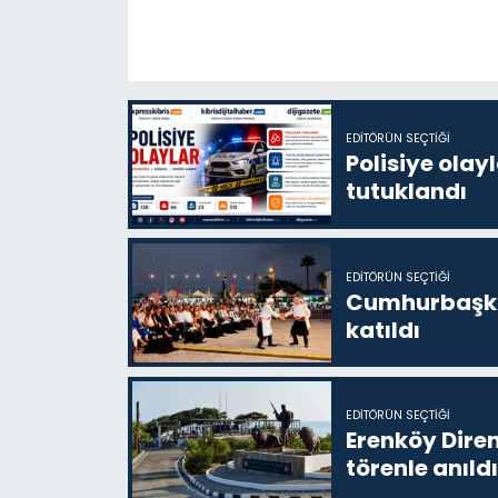
EDITÖRÜN SEÇTIĞI
Polisiye olayl
tutuklandı
EDITÖRÜN SEÇTIĞI
Cumhurbaşkan
katıldı
EDITÖRÜN SEÇTIĞI
Erenköy Diren
törenle anıldı