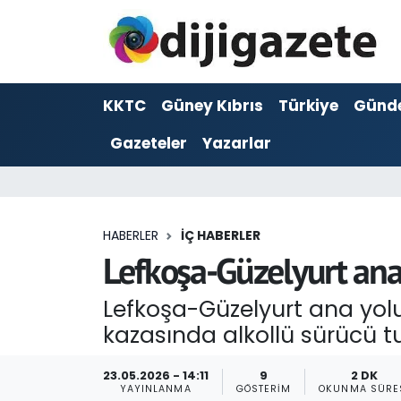
ADVERTORIAL
Hava Durumu
KKTC
Güney Kıbrıs
Türkiye
Günd
Dijigazete
Trafik Durumu
Gazeteler
Yazarlar
Dünya
Süper Lig Puan Durumu ve Fikstür
Eğitim
Tüm Manşetler
HABERLER
İÇ HABERLER
Ekonomi
Son Dakika Haberleri
Lefkoşa-Güzelyurt ana
Foto Galeri
Haber Arşivi
Lefkoşa-Güzelyurt ana yol
kazasında alkollü sürücü t
GEZİ
23.05.2026 - 14:11
9
2 DK
Güncel
YAYINLANMA
GÖSTERIM
OKUNMA SÜRE