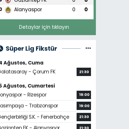
Alanyaspor
0
0
0
Detaylar için tıklayın
Süper Lig Fikstür
14 Ağustos, Cuma
alatasaray - Çorum FK
21:30
5 Ağustos, Cumartesi
onyaspor - Rizespor
19:00
asımpaşa - Trabzonspor
19:00
ençlerbirliği S.K. - Fenerbahçe
21:30
aziantep FK - Alanyaspor
21:30