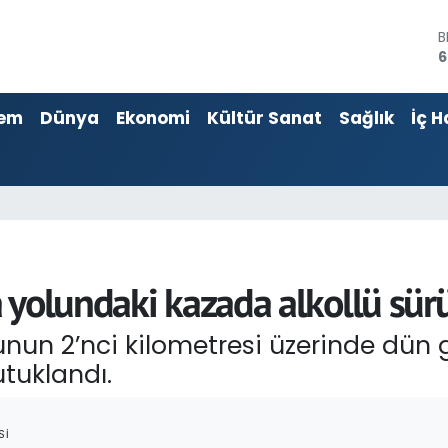
4
5
em
Dünya
Ekonomi
Kültür Sanat
Sağlık
İç H
S
6
G
6
B
1
B
6
 yolundaki kazada alkollü sür
unun 2’nci kilometresi üzerinde dün
utuklandı.
SI