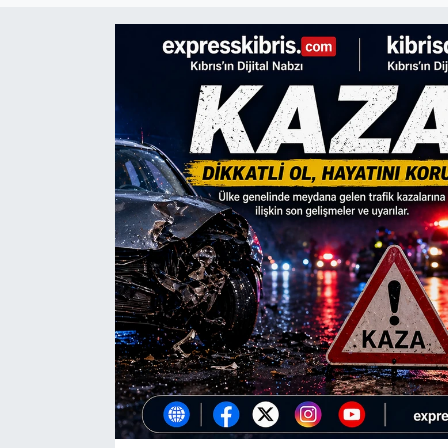
Gündem
KKTC
KKTC YEREL SEÇİM 2018
Kültür Sanat
Magazin
Moda
Nöbetçi Eczaneler
Otomobil Dünyası
Politika