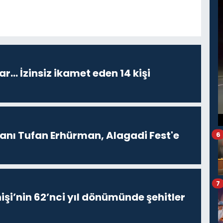
ar… İzinsiz ikamet eden 14 kişi
ı Tufan Erhürman, Alagadi Fest'e
6
7
işi’nin 62’nci yıl dönümünde şehitler