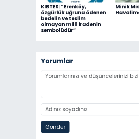
KIBTES: “Erenköy,
Minik Mi
özgürlük uğruna ödenen
Havalima
bedelin ve teslim
olmayan milli iradenin
sembolüdür”
Yorumlar
Gönder