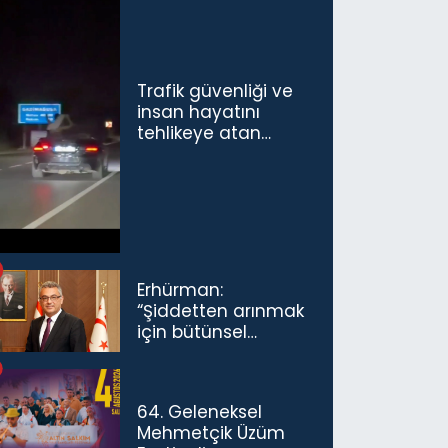
Trafik güvenliği ve
insan hayatını
tehlikeye atan
sürücü ve yolcuya
ceza...
Erhürman:
“Şiddetten arınmak
için bütünsel
politikaları
konuşmamız
gerekiyor”
64. Geleneksel
Mehmetçik Üzüm