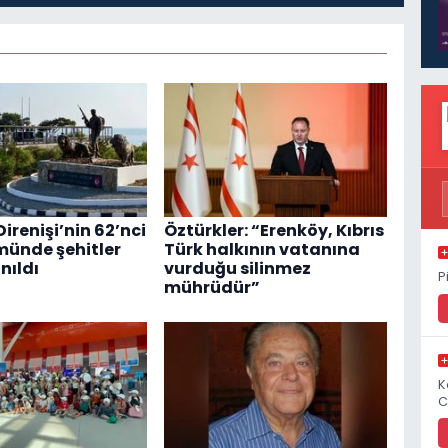
irenişi’nin 62’nci
Öztürkler: “Erenköy, Kıbrıs
münde şehitler
Türk halkının vatanına
nıldı
vurduğu silinmez
P
mührüdür”
K
C