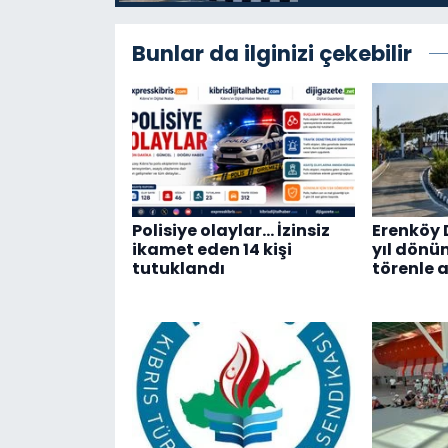
Bunlar da ilginizi çekebilir
Polisiye olaylar… İzinsiz
Erenköy D
ikamet eden 14 kişi
yıl dönü
tutuklandı
törenle a