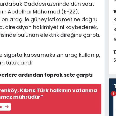
 Yurdabak Caddesi üzerinde dün saat
eldın Abdelhaı Mohamed (E-22),
1
lon araç ile güney istikametine doğru
B
da, direksiyon hakimiyetini kaybederek,
B
isinde bulunan elektrik direğine çarptı.
A
1
ve sigorta kapsamaksızın araç kullanıp,
S
n tutuklandı.
yerlere ardından toprak sete çarptı
renköy, Kıbrıs Türk halkının vatanına
1
inmez mührüdür”
le