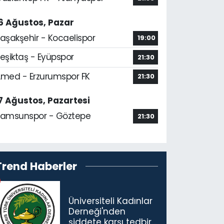
6 Ağustos, Pazar
aşakşehir - Kocaelispor
19:00
eşiktaş - Eyüpspor
21:30
med - Erzurumspor FK
21:30
7 Ağustos, Pazartesi
amsunspor - Göztepe
21:30
Trend Haberler
Üniversiteli Kadınlar
Derneği'nden
şiddete karşı tedbir