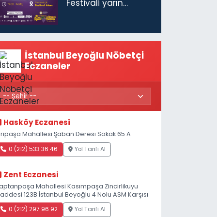
Festivali yarın
başlıyor
İstanbul Beyoğlu Nöbetçi
Eczaneler
Hasköy Eczanesi
iripaşa Mahallesi Şaban Deresi Sokak 65 A
0 (212) 533 36 46
Yol Tarifi Al
Zent Eczanesi
aptanpaşa Mahallesi Kasımpaşa Zincirlikuyu
addesi 123B İstanbul Beyoğlu 4 Nolu ASM Karşısı
0 (212) 297 96 92
Yol Tarifi Al