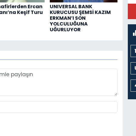
safirlerden Ercan
UNIVERSAL BANK
nı’na Keşif Turu
KURUCUSU ŞEMSİ KAZIM
ERKMAN’I SON
YOLCULUĞUNA
UĞURLUYOR