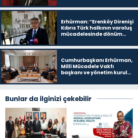
buradayım ve var olmaya
devam edeceğim’ dediği
yer
Erhürman: “Erenköy Direnişi
Kıbrıs Türk halkının varoluş
mücadelesinde dönüm
noktalarından biri”
Cumhurbaşkanı Erhürman,
Milli Mücadele Vakfı
başkanı ve yönetim kurulu
üyelerini kabul etti
Bunlar da ilginizi çekebilir