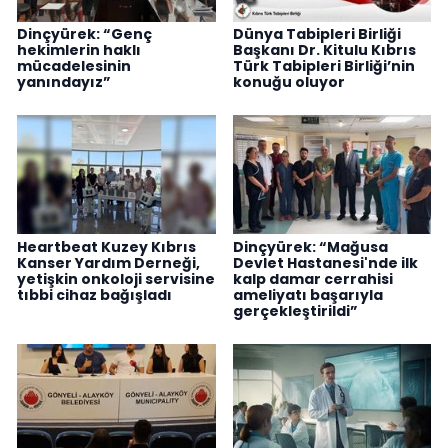
Dinçyürek: “Genç
Dünya Tabipleri Birliği
hekimlerin haklı
Başkanı Dr. Kitulu Kıbrıs
mücadelesinin
Türk Tabipleri Birliği’nin
yanındayız”
konuğu oluyor
Heartbeat Kuzey Kıbrıs
Dinçyürek: “Mağusa
Kanser Yardım Derneği,
Devlet Hastanesi'nde ilk
yetişkin onkoloji servisine
kalp damar cerrahisi
tıbbi cihaz bağışladı
ameliyatı başarıyla
gerçekleştirildi”