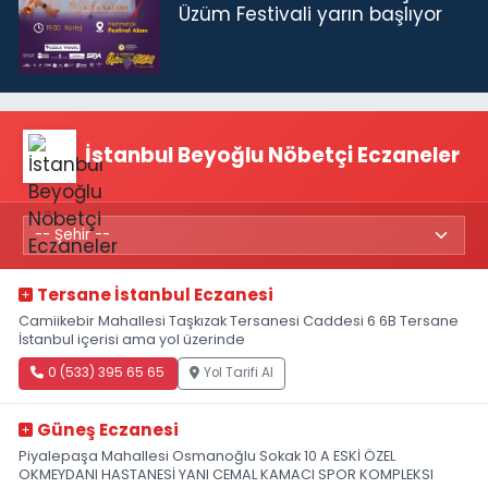
Üzüm Festivali yarın başlıyor
İstanbul Beyoğlu Nöbetçi Eczaneler
Tersane İstanbul Eczanesi
Camiikebir Mahallesi Taşkızak Tersanesi Caddesi 6 6B Tersane
İstanbul içerisi ama yol üzerinde
0 (533) 395 65 65
Yol Tarifi Al
Güneş Eczanesi
Piyalepaşa Mahallesi Osmanoğlu Sokak 10 A ESKİ ÖZEL
OKMEYDANI HASTANESİ YANI CEMAL KAMACI SPOR KOMPLEKSI