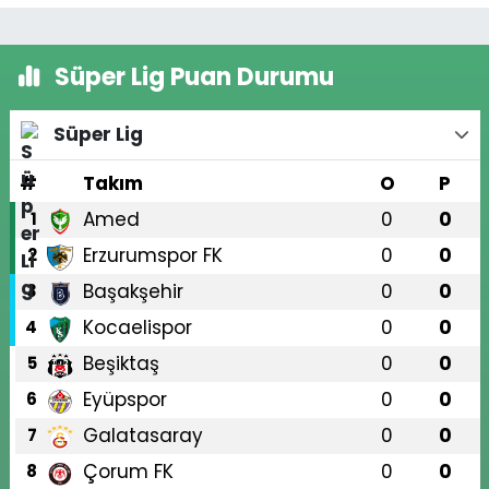
Süper Lig Puan Durumu
Süper Lig
#
Takım
O
P
Amed
0
0
1
Erzurumspor FK
0
0
2
Başakşehir
0
0
3
Kocaelispor
0
0
4
Beşiktaş
0
0
5
Eyüpspor
0
0
6
Galatasaray
0
0
7
Çorum FK
0
0
8