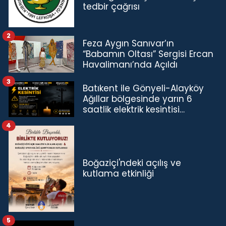
tedbir çağrısı
2
Feza Aygın Sanıvar’ın
“Babamın Oltası” Sergisi Ercan
Havalimanı’nda Açıldı
3
Batıkent ile Gönyeli-Alayköy
Ağıllar bölgesinde yarın 6
saatlik elektrik kesintisi…
4
Boğaziçi'ndeki açılış ve
kutlama etkinliği
5