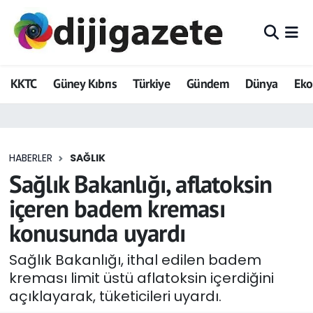
ADVERTORIAL
Hava Durumu
KKTC
Güney Kıbrıs
Türkiye
Gündem
Dünya
Ek
Dijigazete
Trafik Durumu
Dünya
Süper Lig Puan Durumu ve Fikstür
HABERLER
SAĞLIK
Eğitim
Tüm Manşetler
Sağlık Bakanlığı, aflatoksin
Ekonomi
Son Dakika Haberleri
içeren badem kreması
konusunda uyardı
Foto Galeri
Haber Arşivi
Sağlık Bakanlığı, ithal edilen badem
GEZİ
kreması limit üstü aflatoksin içerdiğini
açıklayarak, tüketicileri uyardı.
Güncel