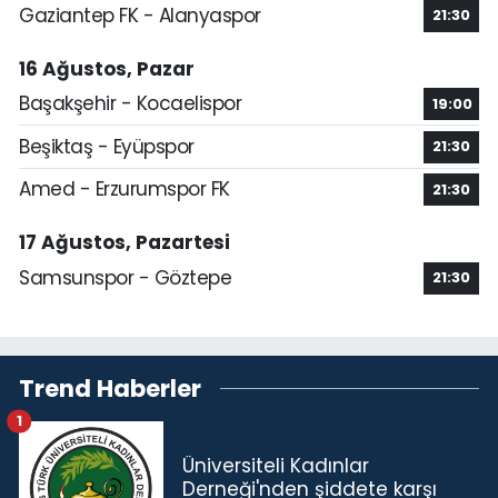
Gaziantep FK - Alanyaspor
21:30
16 Ağustos, Pazar
Başakşehir - Kocaelispor
19:00
Beşiktaş - Eyüpspor
21:30
Amed - Erzurumspor FK
21:30
17 Ağustos, Pazartesi
Samsunspor - Göztepe
21:30
Trend Haberler
1
Üniversiteli Kadınlar
Derneği'nden şiddete karşı