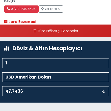
KARŞISI
0 (212) 235 72 04
Yol Tarifi Al
Lara Eczanesi
Cihangir Mahallesi Sıraselviler Caddesi 73 A TAKSİM İLK YARDIM
Tüm Nöbetçi Eczaneler
HASTANESİ KARŞISI
0 (212) 293 90 86
Yol Tarifi Al
Döviz & Altın Hesaplayıcı
₺