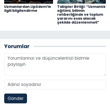
Uzmanlardan Lipödem’le
Tabipler Birliği: “Uzmanlık
ilgili bilgilendirme
eğitimi, bilimin
rehberliğinde ve toplum
yararını esas alacak
şekilde düzenlenmeli”
Yorumlar
Gönder