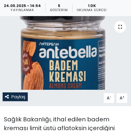
24.05.2025 - 14:54
5
1 DK
Gündem
YAYINLANMA
GÖSTERIM
OKUNMA SÜRESI
KKTC
KKTC YEREL SEÇİM 2018
Kültür Sanat
Magazin
Moda
Paylaş
-
+
A
A
Nöbetçi Eczaneler
Otomobil Dünyası
Sağlık Bakanlığı, ithal edilen badem
kreması limit üstü aflatoksin içerdiğini
Politika