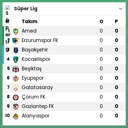
Süper Lig
#
Takım
O
P
Amed
0
0
1
Erzurumspor FK
0
0
2
Başakşehir
0
0
3
Kocaelispor
0
0
4
Beşiktaş
0
0
5
Eyüpspor
0
0
6
Galatasaray
0
0
7
Çorum FK
0
0
8
Gaziantep FK
0
0
9
Alanyaspor
0
0
10