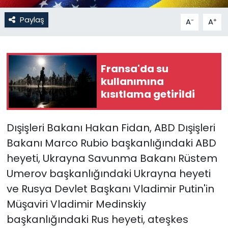
Paylaş
-
+
A
A
SAĞLIK
Spor
Fransa'da su
Teknoloji
kullanımına
kısıtlama getirildi
TÜRKiYE
Dışişleri Bakanı Hakan Fidan, ABD Dışişleri
Video Galeri
Bakanı Marco Rubio başkanlığındaki ABD
YAŞAM
heyeti, Ukrayna Savunma Bakanı Rüstem
Umerov başkanlığındaki Ukrayna heyeti
Yazarlar
ve Rusya Devlet Başkanı Vladimir Putin'in
Müşaviri Vladimir Medinskiy
başkanlığındaki Rus heyeti, ateşkes