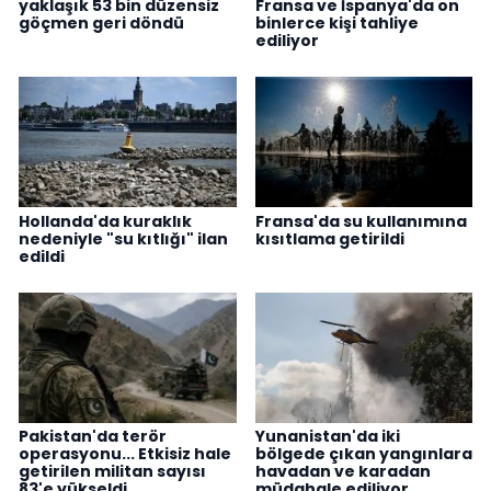
yaklaşık 53 bin düzensiz
Fransa ve İspanya'da on
göçmen geri döndü
binlerce kişi tahliye
ediliyor
Hollanda'da kuraklık
Fransa'da su kullanımına
nedeniyle "su kıtlığı" ilan
kısıtlama getirildi
edildi
Pakistan'da terör
Yunanistan'da iki
operasyonu... Etkisiz hale
bölgede çıkan yangınlara
getirilen militan sayısı
havadan ve karadan
83'e yükseldi
müdahale ediliyor