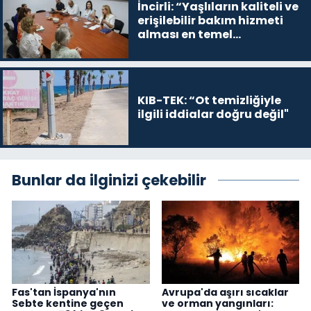
İncirli: “Yaşlıların kaliteli ve
erişilebilir bakım hizmeti
alması en temel
önceliğimiz”
KIB-TEK: “Ot temizliğiyle
ilgili iddialar doğru değil"
Bunlar da ilginizi çekebilir
Fas'tan İspanya'nın
Avrupa'da aşırı sıcaklar
Sebte kentine geçen
ve orman yangınları: