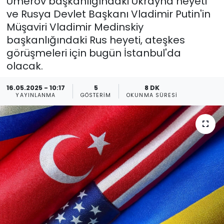
Umerov başkanlığındaki Ukrayna heyeti
ve Rusya Devlet Başkanı Vladimir Putin'in
Gündem
Müşaviri Vladimir Medinskiy
başkanlığındaki Rus heyeti, ateşkes
KKTC
görüşmeleri için bugün İstanbul'da
olacak.
KKTC YEREL SEÇİM 2018
16.05.2025 - 10:17
5
8 DK
Kültür Sanat
YAYINLANMA
GÖSTERIM
OKUNMA SÜRESI
Magazin
Moda
Nöbetçi Eczaneler
Otomobil Dünyası
Politika