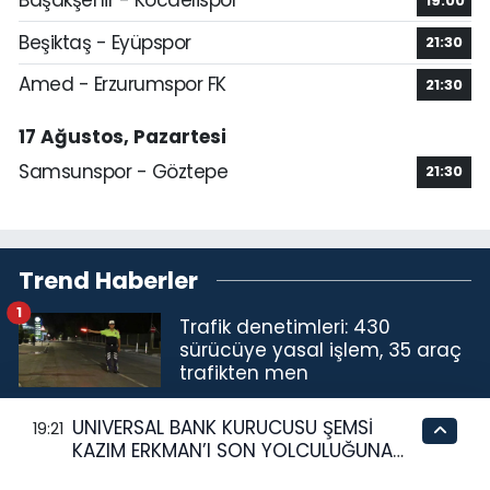
Başakşehir - Kocaelispor
19:00
Beşiktaş - Eyüpspor
21:30
Amed - Erzurumspor FK
21:30
17 Ağustos, Pazartesi
Samsunspor - Göztepe
21:30
Trend Haberler
1
Trafik denetimleri: 430
sürücüye yasal işlem, 35 araç
trafikten men
2
Feza Aygın Sanıvar’ın
UNIVERSAL BANK KURUCUSU ŞEMSİ
19:21
“Babamın Oltası” Sergisi Ercan
KAZIM ERKMAN’I SON YOLCULUĞUNA
Havalimanı’nda Açıldı
UĞURLUYOR