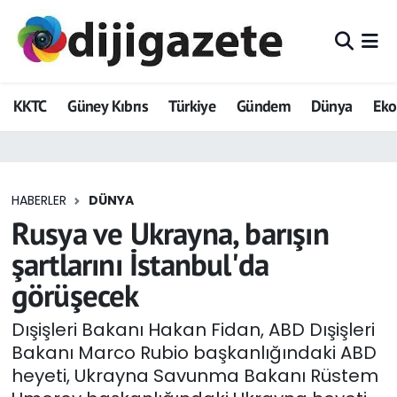
ADVERTORIAL
Hava Durumu
KKTC
Güney Kıbrıs
Türkiye
Gündem
Dünya
Ek
Dijigazete
Trafik Durumu
Dünya
Süper Lig Puan Durumu ve Fikstür
HABERLER
DÜNYA
Eğitim
Tüm Manşetler
Rusya ve Ukrayna, barışın
Ekonomi
Son Dakika Haberleri
şartlarını İstanbul'da
görüşecek
Foto Galeri
Haber Arşivi
Dışişleri Bakanı Hakan Fidan, ABD Dışişleri
GEZİ
Bakanı Marco Rubio başkanlığındaki ABD
heyeti, Ukrayna Savunma Bakanı Rüstem
Güncel