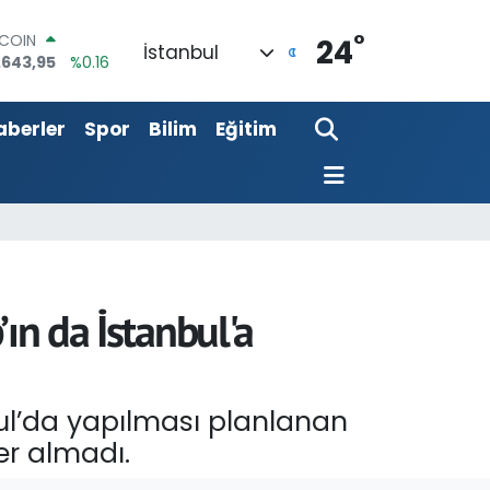
TCOIN
.643,95
%0.16
°
24
İstanbul
LAR
,6704
%0
RO
,0406
%-0.08
aberler
Spor
Bilim
Eğitim
ERLİN
,2143
%0
AM ALTIN
00.87
%0.12
ST100
.799
%70
ın da İstanbul'a
ul’da yapılması planlanan
r almadı.