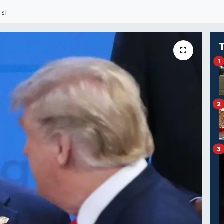
SI
1
2
3