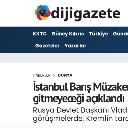
ADVERTORIAL
Hava Durumu
KKTC
Güney Kıbrıs
Türkiye
Günd
Dijigazete
Trafik Durumu
Gazeteler
Yazarlar
Dünya
Süper Lig Puan Durumu ve Fikstür
Eğitim
Tüm Manşetler
HABERLER
DÜNYA
Ekonomi
Son Dakika Haberleri
İstanbul Barış Müzaker
gitmeyeceği açıklandı
Foto Galeri
Haber Arşivi
Rusya Devlet Başkanı Vladi
GEZİ
görüşmelerde, Kremlin tar
Güncel