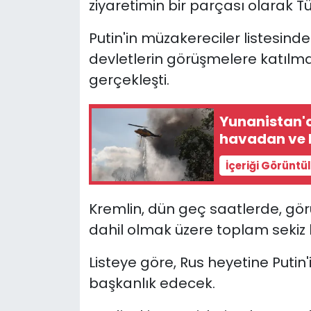
ziyaretimin bir parçası olarak Tü
Putin'in müzakereciler listesinde
devletlerin görüşmelere katıl
gerçekleşti.
Yunanistan'd
havadan ve 
İçeriği Görüntü
Kremlin, dün geç saatlerde, görü
dahil olmak üzere toplam sekiz b
Listeye göre, Rus heyetine Putin
başkanlık edecek.