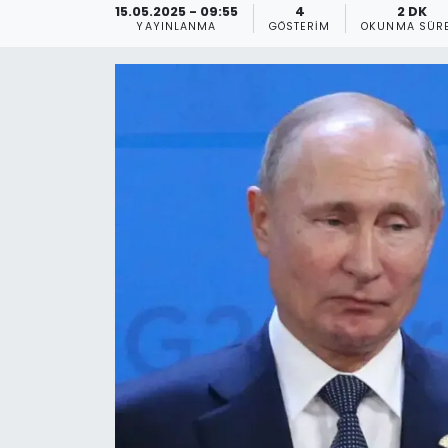
15.05.2025 - 09:55
4
2 DK
YAYINLANMA
GÖSTERIM
OKUNMA SÜRE
Gündem
KKTC
KKTC YEREL SEÇİM 2018
Kültür Sanat
Magazin
Moda
Nöbetçi Eczaneler
Otomobil Dünyası
Politika