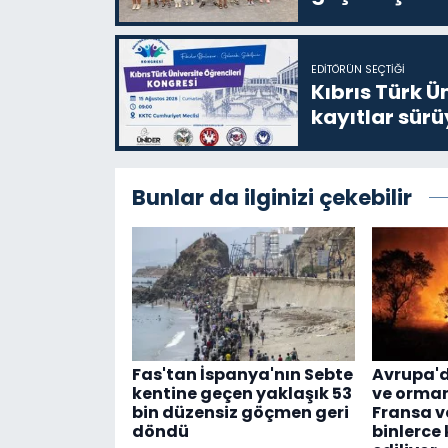
EDITÖRÜN SEÇTIĞI
Kıbrıs Türk Ü
kayıtlar sürü
Bunlar da ilginizi çekebilir
Fas'tan İspanya'nın Sebte
Avrupa'd
kentine geçen yaklaşık 53
ve orman
bin düzensiz göçmen geri
Fransa v
döndü
binlerce 