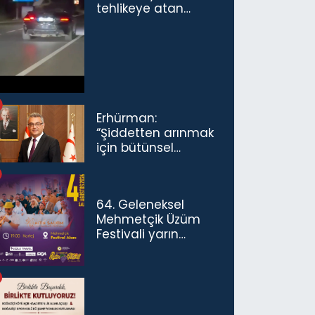
tehlikeye atan
sürücü ve yolcuya
ceza...
Erhürman:
“Şiddetten arınmak
için bütünsel
politikaları
konuşmamız
gerekiyor”
64. Geleneksel
Mehmetçik Üzüm
Festivali yarın
başlıyor