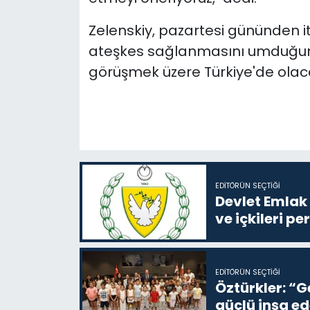
Zelenskiy, pazartesi gününden it
ateşkes sağlanmasını umduğunu b
görüşmek üzere Türkiye'de olacağ
EDITÖRÜN SEÇTIĞI
Devlet Emlak 
ve içkileri p
EDITÖRÜN SEÇTIĞI
Öztürkler: “G
güçlü inşa ed