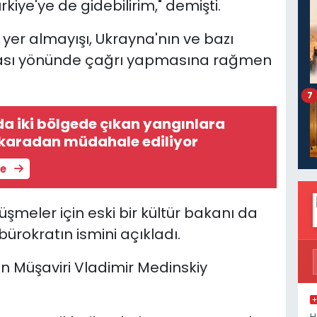
rkiye'ye de gidebilirim," demişti.
 yer almayışı, Ukrayna'nın ve bazı
ması yönünde çağrı yapmasına rağmen
7
a iki bölgede çıkan yangınlara
karadan müdahale ediliyor
le
şmeler için eski bir kültür bakanı da
ürokratın ismini açıkladı.
'in Müşaviri Vladimir Medinskiy
H