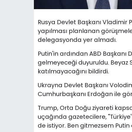
SAĞLIK
Rusya Devlet Başkanı Vladimir P
Spor
yapılması planlanan görüşmele
delegasyonda yer almadı.
Teknoloji
Putin'in ardından ABD Başkanı 
TÜRKiYE
gelmeyeceği duyuruldu. Beyaz 
katılmayacağını bildirdi.
Video Galeri
Ukrayna Devlet Başkanı Volodim
YAŞAM
Cumhurbaşkanı Erdoğan ile gör
Yazarlar
Trump, Orta Doğu ziyareti kaps
uçağında gazetecilere, "Türkiye
de istiyor. Ben gitmezsem Putin