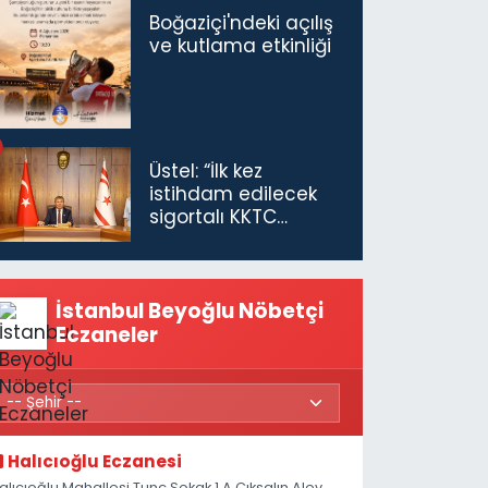
Boğaziçi'ndeki açılış
ve kutlama etkinliği
Üstel: “İlk kez
istihdam edilecek
sigortalı KKTC
vatandaşları için
maaş desteğini 35
bin TL'ye çıkardık”
İstanbul Beyoğlu Nöbetçi
Eczaneler
Halıcıoğlu Eczanesi
alıcıoğlu Mahallesi Tunç Sokak 1 A Çıksalın,Alev