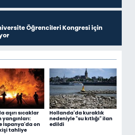
niversite Öğrencileri Kongresi için
yor
a aşırı sıcaklar
Hollanda'da kuraklık
 yangınları:
nedeniyle "su kıtlığı" ilan
e İspanya'da on
edildi
kişi tahliye