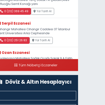
fluoğlu Semt Konağı yanı
0 (212) 369 45 49
Yol Tarifi Al
Serpil Eczanesi
ihangir Mahallesi Cihangir Caddesi 37 İstanbul
ent Üniversitesi Arka Cephesinde
0 (212) 251 26 83
Yol Tarifi Al
Ozan Eczanesi
iyalepaşa Mahallesi Sağlık Ocağı Sokak 9 A Fatih
ultan ASM Yanı
Tüm Nöbetçi Eczaneler
0 (212) 297 30 13
Yol Tarifi Al
Döviz & Altın Hesaplayıcı