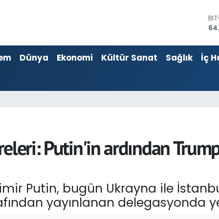
BI
64
DO
47
EU
55
em
Dünya
Ekonomi
Kültür Sanat
Sağlık
İç H
ST
64
GR
65
Bİ
13
eleri: Putin'in ardından Trump’
mir Putin, bugün Ukrayna ile İstanb
afından yayınlanan delegasyonda ye