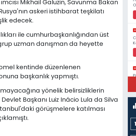
rdımcısı Mikhail Galuzin, Savunma Bakan
O
sya'nın askeri istihbarat teşkilatı
lik edecek.
lıkları ile cumhurbaşkanlığından üst
C
ir grup uzman danışman da heyette
K
Homel kentinde düzenlenen
nuna başkanlık yapmıştı.
P
S
lmayacağına yönelik belirsizliklerin
 Devlet Başkanı Luiz Inácio Lula da Silva
stanbul'daki görüşmelere katılması
klamıştı.