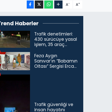
-
+
A
A
Trend Haberler
Trafik denetimleri:
430 sürücüye yasal
işlem, 35 araç
trafikten men
Feza Aygın
Sanıvar’ın “Babamın
Oltası” Sergisi Ercan
Havalimanı’nda
Açıldı
Trafik güvenliği ve
insan hayatını