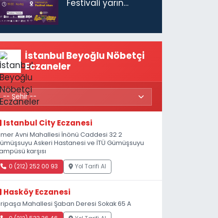
Festivali yarın
başlıyor
İstanbul Beyoğlu Nöbetçi
Eczaneler
Istanbul City Eczanesi
mer Avni Mahallesi İnönü Caddesi 32 2
ümüşsuyu Askeri Hastanesi ve İTÜ Gümüşsuyu
ampüsü karşısı
0 (212) 252 00 93
Yol Tarifi Al
Hasköy Eczanesi
iripaşa Mahallesi Şaban Deresi Sokak 65 A