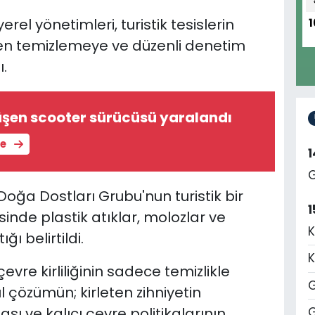
y
erel yönetimleri, turistik tesislerin
1
ilen temizlemeye ve düzenli denetim
.
üşen scooter sürücüsü yaralandı
le
G
oğa Dostları Grubu'nun turistik bir
1
esinde
plastik atıklar, molozlar ve
K
ğı belirtildi.
K
vre kirliliğinin sadece temizlikle
G
 çözümün; kirleten zihniyetin
sı ve kalıcı çevre politikalarının
G