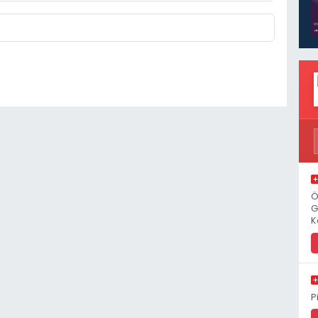
Ö
G
K
P