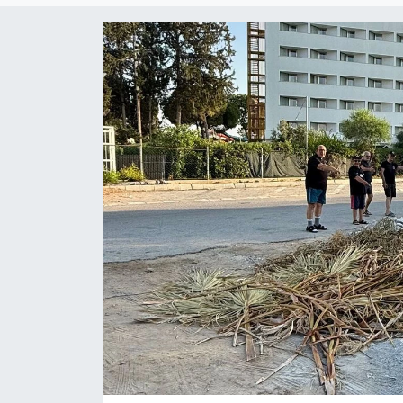
Gündem
KKTC
KKTC YEREL SEÇİM 2018
Kültür Sanat
Magazin
Moda
Nöbetçi Eczaneler
Otomobil Dünyası
Politika