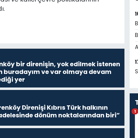
ı.
1
B
B
A
1
nköy bir direnişin, yok edilmek istenen
Ben buradayım ve var olmaya devam
S
diği yer
enköy Direnişi Kıbrıs Türk halkının
1
delesinde dönüm noktalarından biri”