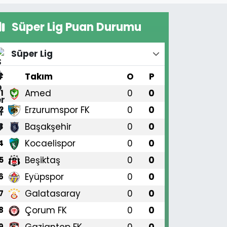
Süper Lig Puan Durumu
Süper Lig
#
Takım
O
P
Amed
0
0
1
Erzurumspor FK
0
0
2
Başakşehir
0
0
3
Kocaelispor
0
0
4
Beşiktaş
0
0
5
Eyüpspor
0
0
6
Galatasaray
0
0
7
Çorum FK
0
0
8
Gaziantep FK
0
0
9