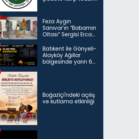
çağrısı
Feza Aygın
Sanıvar’ın “Babamın
Oltası” Sergisi Ercan
Havalimanı’nda
Açıldı
Batıkent ile Gönyeli-
Alayköy Ağıllar
bölgesinde yarın 6
saatlik elektrik
kesintisi…
Boğaziçi'ndeki açılış
ve kutlama etkinliği