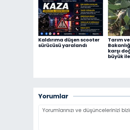
Kaldırıma düşen scooter
Tarım ve
sürücüsü yaralandı
Bakanlığı
karşı do
büyük il
Yorumlar