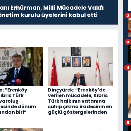
ı Erhürman, Milli Mücadele Vakfı
netim kurulu üyelerini kabul etti
2
3
4
: “Erenköy
Dinçyürek: “Erenköy’de
Kıbrıs Türk
verilen mücadele, Kıbrıs
 varoluş
Türk halkının vatanına
esinde dönüm
sahip çıkma iradesinin en
ından biri”
güçlü göstergelerinden
5