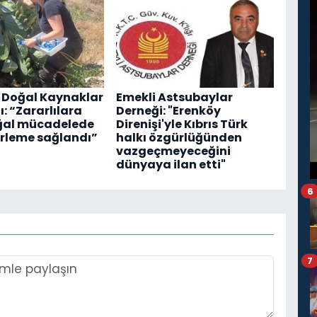
 Doğal Kaynaklar
Emekli Astsubaylar
: “Zararlılara
Derneği: "Erenköy
ğal mücadelede
Direnişi'yle Kıbrıs Türk
erleme sağlandı”
halkı özgürlüğünden
vazgeçmeyeceğini
dünyaya ilan etti"
6
7