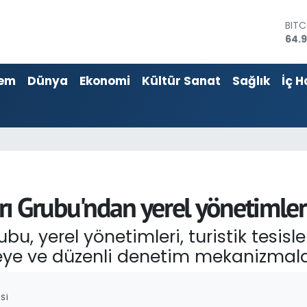
BIT
64.
DOL
47,
EUR
55,2
em
Dünya
Ekonomi
Kültür Sanat
Sağlık
İç H
STER
64,4
GRA
666
BİST
13.7
ı Grubu'ndan yerel yönetimler
u, yerel yönetimleri, turistik tesisle
meye ve düzenli denetim mekanizmala
SI