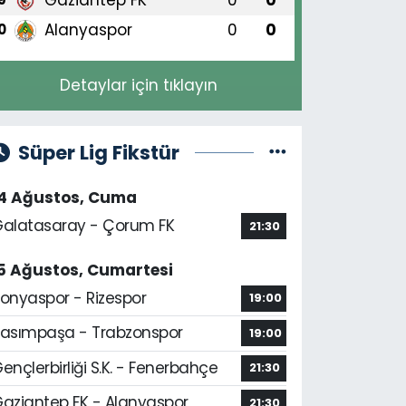
Alanyaspor
0
0
0
Detaylar için tıklayın
Süper Lig Fikstür
14 Ağustos, Cuma
alatasaray - Çorum FK
21:30
5 Ağustos, Cumartesi
onyaspor - Rizespor
19:00
asımpaşa - Trabzonspor
19:00
ençlerbirliği S.K. - Fenerbahçe
21:30
aziantep FK - Alanyaspor
21:30