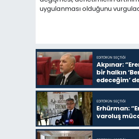
uygulanması olduğunu vurgulad
EDITÖRÜN SEÇTIĞI
Akpınar: “Ere
bir halkın ‘
edeceğim’ de
EDITÖRÜN SEÇTIĞI
Erhürman: “Er
varoluş müca