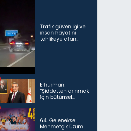
Trafik güvenliği ve
insan hayatını
tehlikeye atan
sürücü ve yolcuya
ceza...
Erhürman:
“Şiddetten arınmak
için bütünsel
politikaları
konuşmamız
gerekiyor”
64. Geleneksel
Mehmetçik Üzüm