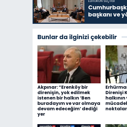
EDITÖRÜN SEÇTIĞI
Cumhurbaşkan
başkanı ve yö
Bunlar da ilginizi çekebilir
Akpınar: “Erenköy bir
Erhürman
direnişin, yok edilmek
Direnişi 
istenen bir halkın ‘Ben
halkının
buradayım ve var olmaya
mücadel
devam edeceğim’ dediği
noktalar
yer