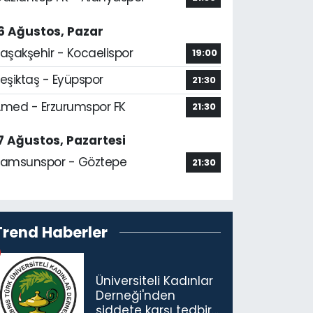
6 Ağustos, Pazar
aşakşehir - Kocaelispor
19:00
eşiktaş - Eyüpspor
21:30
med - Erzurumspor FK
21:30
7 Ağustos, Pazartesi
amsunspor - Göztepe
21:30
Trend Haberler
Üniversiteli Kadınlar
Derneği'nden
şiddete karşı tedbir