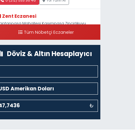
0 (212) 533 36 46
Yol Tarifi Al
Zent Eczanesi
aptanpaşa Mahallesi Kasımpaşa Zincirlikuyu
addesi 123B İstanbul Beyoğlu 4 Nolu ASM Karşısı
Tüm Nöbetçi Eczaneler
0 (212) 297 96 92
Yol Tarifi Al
Döviz & Altın Hesaplayıcı
₺