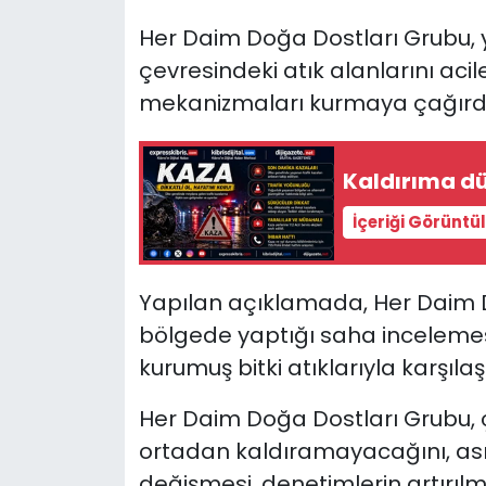
Her Daim Doğa Dostları Grubu, 
SAĞLIK
çevresindeki atık alanlarını ac
mekanizmaları kurmaya çağırdı
Spor
Teknoloji
Kaldırıma d
TÜRKiYE
İçeriği Görüntü
Video Galeri
Yapılan açıklamada,
Her Daim D
YAŞAM
bölgede yaptığı saha incelem
kurumuş bitki atıklarıyla karşılaştı
Yazarlar
Her Daim Doğa Dostları Grubu, çe
ortadan kaldıramayacağını, asıl
değişmesi, denetimlerin artırılma