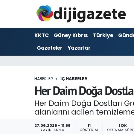
ADVERTORIAL
Hava Durumu
KKTC
Güney Kıbrıs
Türkiye
Günd
Dijigazete
Trafik Durumu
Gazeteler
Yazarlar
Dünya
Süper Lig Puan Durumu ve Fikstür
Eğitim
Tüm Manşetler
HABERLER
İÇ HABERLER
Ekonomi
Son Dakika Haberleri
Her Daim Doğa Dostlar
Foto Galeri
Haber Arşivi
Her Daim Doğa Dostları Grub
alanlarını acilen temizle
GEZİ
27.06.2026 - 11:59
11
1 DK
Güncel
YAYINLANMA
GÖSTERIM
OKUNMA SÜRE