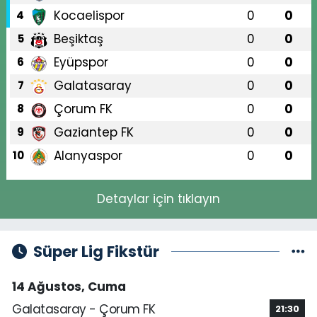
Kocaelispor
0
0
4
Beşiktaş
0
0
5
Eyüpspor
0
0
6
Galatasaray
0
0
7
Çorum FK
0
0
8
Gaziantep FK
0
0
9
Alanyaspor
0
0
10
Detaylar için tıklayın
Süper Lig Fikstür
14 Ağustos, Cuma
Galatasaray - Çorum FK
21:30