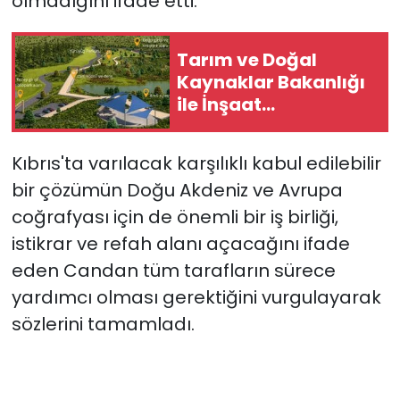
olmadığını ifade etti.
Tarım ve Doğal
Kaynaklar Bakanlığı
ile İnşaat
Mühendisleri Odası
arasında iş birliği
Kıbrıs'ta varılacak karşılıklı kabul edilebilir
protokolü imzalandı
bir çözümün Doğu Akdeniz ve Avrupa
coğrafyası için de önemli bir iş birliği,
istikrar ve refah alanı açacağını ifade
eden Candan tüm tarafların sürece
yardımcı olması gerektiğini vurgulayarak
sözlerini tamamladı.