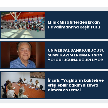
Minik Misafirlerden Ercan
Havalimanı’na Keşif Turu
UNIVERSAL BANK KURUCUSU
ŞEMSİ KAZIM ERKMAN’I SON
YOLCULUĞUNA UĞURLUYOR
İncirli: “Yaşlıların kaliteli ve
erişilebilir bakım hizmeti
alması en temel
önceliğimiz”