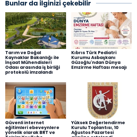
Bunlar da ilginizi çekebilir
Tarım ve Doğal
Kıbrıs Türk Pediatri
Kaynaklar Bakanlığı ile
Kurumu Asbaşkanı
İnşaat Mühendisleri
Güzoğlu'ndan Dünya
Odası arasında iş birliği
Emzirme Haftası mesajı
protokolü imzalandı
Güvenli internet
Yüksek Değerlendirme
eğitimleri ebeveynlere
Kurulu Toplantısı, 10
yönelik olarak BRT ve
Ağustos Pazartesi