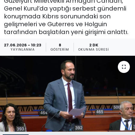
Güzelyurt Milletvekili Armağan Candan,
Genel Kurul’da yaptığı serbest gündemli
Gündem
konuşmada Kıbrıs sorunundaki son
gelişmeleri ve Guterres ve Holguin
KKTC
tarafından başlatılan yeni girişimi anlattı.
KKTC YEREL SEÇİM 2018
27.06.2026 - 10:23
8
2 DK
YAYINLANMA
GÖSTERIM
OKUNMA SÜRESI
Kültür Sanat
Magazin
Moda
Nöbetçi Eczaneler
Otomobil Dünyası
Politika