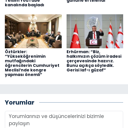
Telsim YouTube
gününe ertelendi
kanalında başladı
Öztürkler:
Erhürman: “Biz,
“Yükseköğrenimin
halkımızın çözüm iradesi
mutfağındaki
çerçevesinde hazırız.
öğrencilerin Cumhuriyet
Bunu açıkça söyledik.
Meclisi’nde kongre
Gerisi laf-ı güzaf”
yapması önemli”
Yorumlar