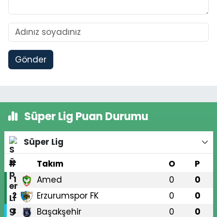
Gönder
Süper Lig Puan Durumu
Süper Lig
#
Takım
O
P
Amed
0
0
1
Erzurumspor FK
0
0
2
Başakşehir
0
0
3