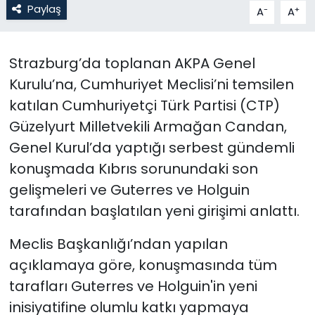
Paylaş
-
+
A
A
SAĞLIK
Strazburg’da toplanan AKPA Genel
Spor
Kurulu’na, Cumhuriyet Meclisi’ni temsilen
katılan Cumhuriyetçi Türk Partisi (CTP)
Teknoloji
Güzelyurt Milletvekili Armağan Candan,
TÜRKiYE
Genel Kurul’da yaptığı serbest gündemli
konuşmada Kıbrıs sorunundaki son
Video Galeri
gelişmeleri ve Guterres ve Holguin
tarafından başlatılan yeni girişimi anlattı.
YAŞAM
Meclis Başkanlığı’ndan yapılan
Yazarlar
açıklamaya göre, konuşmasında tüm
tarafları Guterres ve Holguin'in yeni
inisiyatifine olumlu katkı yapmaya