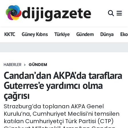
ADVERTORIAL
Hava Durumu
KKTC
Güney Kıbrıs
Türkiye
Gündem
Dünya
Ek
Dijigazete
Trafik Durumu
Dünya
Süper Lig Puan Durumu ve Fikstür
HABERLER
GÜNDEM
Eğitim
Tüm Manşetler
Candan’dan AKPA’da taraflara
Ekonomi
Son Dakika Haberleri
Guterres’e yardımcı olma
çağrısı
Foto Galeri
Haber Arşivi
Strazburg’da toplanan AKPA Genel
GEZİ
Kurulu’na, Cumhuriyet Meclisi’ni temsilen
katılan Cumhuriyetçi Türk Partisi (CTP)
Güncel