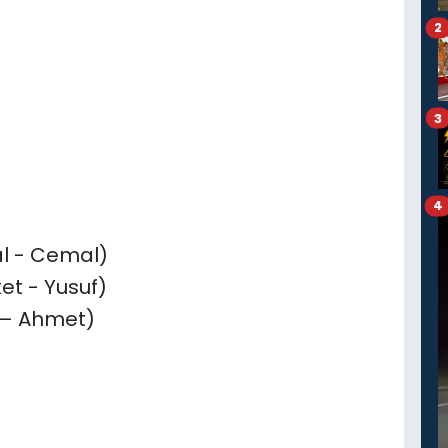
2
3
4
al - Cemal)
et - Yusuf)
– Ahmet)