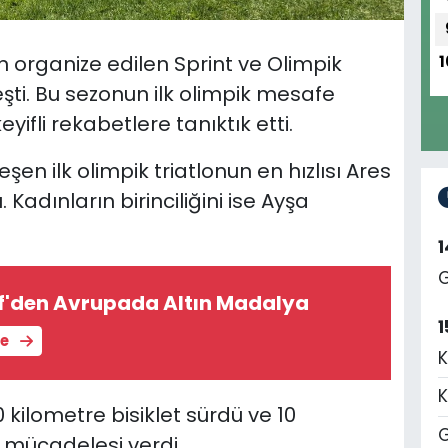
 organize edilen Sprint ve Olimpik
1
eşti. Bu sezonun ilk olimpik mesafe
yifli rekabetlere tanıktık etti.
şen ilk olimpik triatlonun en hızlısı Ares
Kadınların birinciliğini ise Ayşa
G
if'den Avrupada Altın Madalya
1
le
K
K
 kilometre bisiklet sürdü ve 10
G
 mücadelesi verdi.