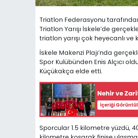
SAĞLIK
Triatlon Federasyonu tarafından
Triatlon Yarışı İskele’de gerçekl
Spor
triatlon yarışı çok heyecanlı ve ke
Teknoloji
İskele Makenzi Plajı’nda gerçekle
Spor Kulübünden Enis Alçıcı oldu. 
TÜRKiYE
Küçükakça elde etti.
Video Galeri
Nehir ve Zar
YAŞAM
İçeriği Görüntü
Yazarlar
Sporcular 1.5 kilometre yüzdü, 40
kilometre koşarak finişe ulaşma