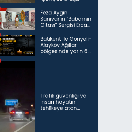
trafikten men
Feza Aygın
Sanıvar’ın “Babamın
Oltası” Sergisi Ercan
Havalimanı’nda
Açıldı
Batıkent ile Gönyeli-
Alayköy Ağıllar
bölgesinde yarın 6
saatlik elektrik
kesintisi…
Trafik güvenliği ve
insan hayatını
tehlikeye atan
sürücü ve yolcuya
ceza...