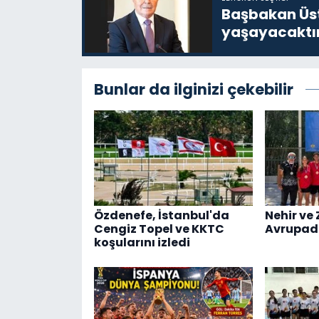
Başbakan Üst
yaşayacaktı
Bunlar da ilginizi çekebilir
Özdenefe, İstanbul'da
Nehir ve 
Cengiz Topel ve KKTC
Avrupad
koşularını izledi