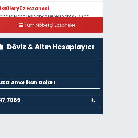
Güleryüz Eczanesi
iripaşa Mahallesi Şaban Deresi Sokak 7 D Koç
üzesi Arkası-kalaycıbahçe Meydana Doğru
Tüm Nöbetçi Eczaneler
0 (212) 369 95 85
Yol Tarifi Al
Döviz & Altın Hesaplayıcı
₺