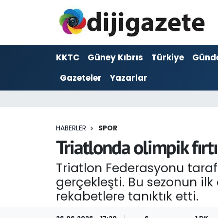
ADVERTORIAL
Hava Durumu
KKTC
Güney Kıbrıs
Türkiye
Günd
Dijigazete
Trafik Durumu
Gazeteler
Yazarlar
Dünya
Süper Lig Puan Durumu ve Fikstür
Eğitim
Tüm Manşetler
HABERLER
SPOR
Ekonomi
Son Dakika Haberleri
Triatlonda olimpik fırtı
Foto Galeri
Haber Arşivi
Triatlon Federasyonu tarafı
gerçekleşti. Bu sezonun ilk 
GEZİ
rekabetlere tanıktık etti.
Güncel