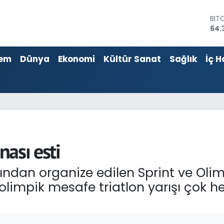
BIT
64.
DO
47,
em
Dünya
Ekonomi
Kültür Sanat
Sağlık
İç H
EU
55,
STE
64,
GRA
661
BİS
13.
nası esti
ndan organize edilen Sprint ve Olimpi
olimpik mesafe triatlon yarışı çok he