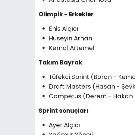
Olimpik - Erkekler
Enis Alçıcı
Huseyin Arhan
Kemal Artemel
Takım Bayrak
Tüfekci Sprint (Boran - Kem
Draft Masters (Hasan - Şevk
Competus (Derem - Hakan 
Sprint sonuçları
Ayer Alçıcı
Yağmur Yöncü