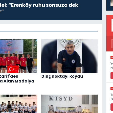
el: “Erenköy ruhu sonsuza dek
r”
Y
N
Zarif'den
Dinç noktayı koydu
a Altın Madalya
T
İ