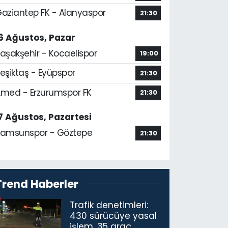
aziantep FK - Alanyaspor
21:30
6 Ağustos, Pazar
aşakşehir - Kocaelispor
19:00
eşiktaş - Eyüpspor
21:30
med - Erzurumspor FK
21:30
7 Ağustos, Pazartesi
amsunspor - Göztepe
21:30
Trend Haberler
Trafik denetimleri:
430 sürücüye yasal
işlem, 35 araç