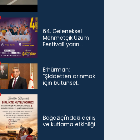
64. Geleneksel
Mehmetçik Üzüm
Festivali yarın
başlıyor
Erhürman:
“Şiddetten arınmak
için bütünsel
politikaları
konuşmamız
gerekiyor”
Boğaziçi'ndeki açılış
ve kutlama etkinliği