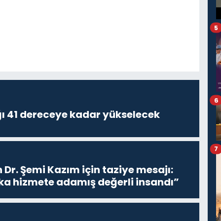
5
6
ğı 41 dereceye kadar yükselecek
7
 Dr. Şemi Kazım için taziye mesajı:
a hizmete adamış değerli insandı”