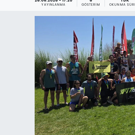
26.06.2026 - 17:20
6
1 DK
YAYINLANMA
GÖSTERIM
OKUNMA SÜR
Gündem
KKTC
KKTC YEREL SEÇİM 2018
Kültür Sanat
Magazin
Moda
Nöbetçi Eczaneler
Otomobil Dünyası
Politika