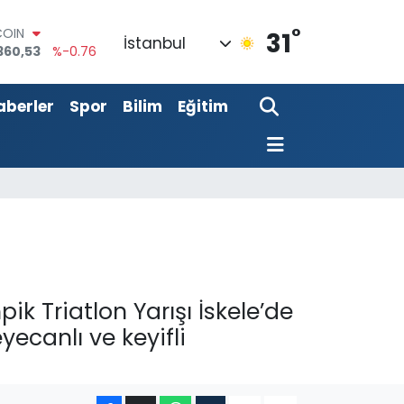
°
COIN
31
İstanbul
360,53
%-0.76
LAR
7069
%0.17
aberler
Spor
Bilim
Eğitim
RO
0265
%0.01
RLİN
1897
%0.02
M ALTIN
8.49
%2.12
T100
887
%64
k Triatlon Yarışı İskele’de
yecanlı ve keyifli