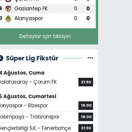
Gaziantep FK
0
0
9
Alanyaspor
0
0
0
Detaylar için tıklayın
Süper Lig Fikstür
14 Ağustos, Cuma
alatasaray - Çorum FK
21:30
5 Ağustos, Cumartesi
onyaspor - Rizespor
19:00
asımpaşa - Trabzonspor
19:00
ençlerbirliği S.K. - Fenerbahçe
21:30