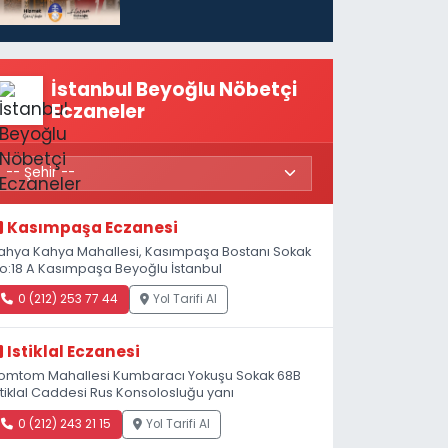
İstanbul Beyoğlu Nöbetçi
Eczaneler
Kasımpaşa Eczanesi
ahya Kahya Mahallesi, Kasımpaşa Bostanı Sokak
o:18 A Kasımpaşa Beyoğlu İstanbul
0 (212) 253 77 44
Yol Tarifi Al
Istiklal Eczanesi
omtom Mahallesi Kumbaracı Yokuşu Sokak 68B
stiklal Caddesi Rus Konsolosluğu yanı
0 (212) 243 21 15
Yol Tarifi Al