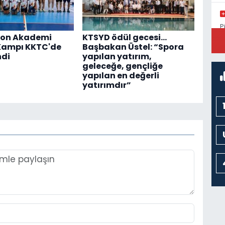
P
M
on Akademi
KTSYD ödül gecesi...
Kampı KKTC'de
Başbakan Üstel: “Spora
ndi
yapılan yatırım,
geleceğe, gençliğe
yapılan en değerli
yatırımdır”