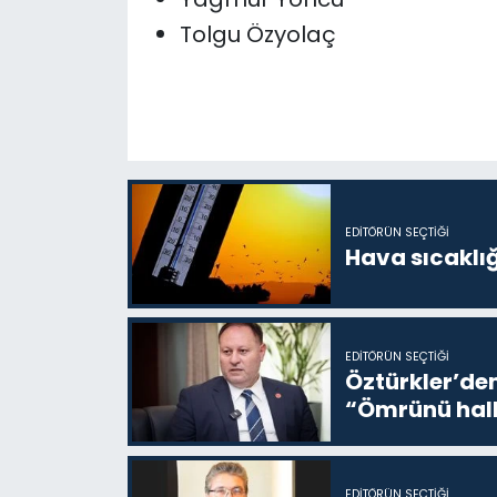
Tolgu Özyolaç
EDITÖRÜN SEÇTIĞI
Hava sıcaklı
EDITÖRÜN SEÇTIĞI
Öztürkler’den
“Ömrünü halk
EDITÖRÜN SEÇTIĞI