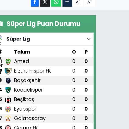
-
+
A
A
Süper Lig Puan Durumu
Süper Lig
#
Takım
O
P
Amed
0
0
1
Erzurumspor FK
0
0
2
Başakşehir
0
0
3
Kocaelispor
0
0
4
Beşiktaş
0
0
5
Eyüpspor
0
0
6
Galatasaray
0
0
7
Çorum FK
0
0
8