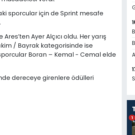
G
ki sporcular için de Sprint mesafe
.
1
B
ne Ares’ten Ayer Alçıcı oldu. Her yarış
B
im / Bayrak kategorisinde ise
an sporcular Boran – Kemal - Cemal elde
A
1
de dereceye girenlere ödülleri
S
1