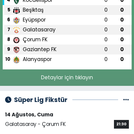
Kocaelispor
0
0
Beşiktaş
0
0
5
Eyüpspor
0
0
6
Galatasaray
0
0
7
Çorum FK
0
0
8
Gaziantep FK
0
0
9
Alanyaspor
0
0
10
Detaylar için tıklayın
Süper Lig Fikstür
14 Ağustos, Cuma
Galatasaray - Çorum FK
21:30