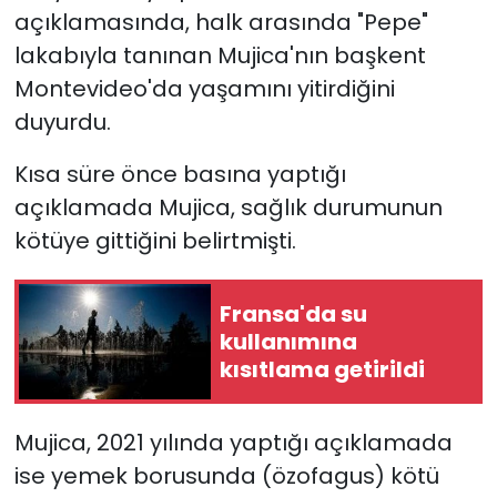
açıklamasında, halk arasında "Pepe"
SAĞLIK
lakabıyla tanınan Mujica'nın başkent
Montevideo'da yaşamını yitirdiğini
Spor
duyurdu.
Teknoloji
Kısa süre önce basına yaptığı
açıklamada Mujica, sağlık durumunun
TÜRKiYE
kötüye gittiğini belirtmişti.
Video Galeri
Fransa'da su
YAŞAM
kullanımına
kısıtlama getirildi
Yazarlar
Mujica, 2021 yılında yaptığı açıklamada
ise yemek borusunda (özofagus) kötü