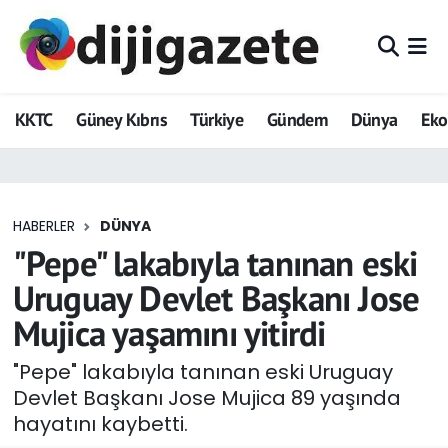
ADVERTORIAL
Hava Durumu
KKTC
Güney Kıbrıs
Türkiye
Gündem
Dünya
Ek
Dijigazete
Trafik Durumu
Dünya
Süper Lig Puan Durumu ve Fikstür
HABERLER
DÜNYA
Eğitim
Tüm Manşetler
"Pepe" lakabıyla tanınan eski
Ekonomi
Son Dakika Haberleri
Uruguay Devlet Başkanı Jose
Mujica yaşamını yitirdi
Foto Galeri
Haber Arşivi
"Pepe" lakabıyla tanınan eski Uruguay
GEZİ
Devlet Başkanı Jose Mujica 89 yaşında
hayatını kaybetti.
Güncel