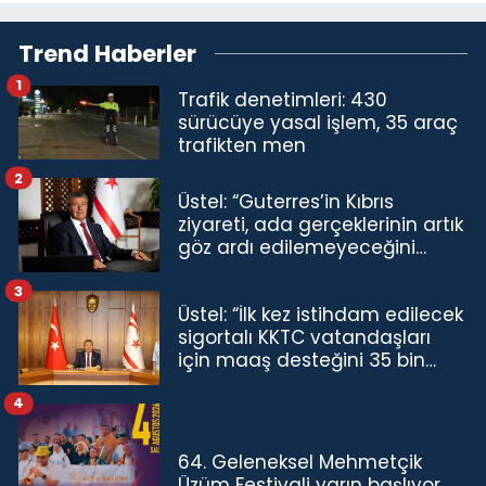
Trend Haberler
1
Trafik denetimleri: 430
sürücüye yasal işlem, 35 araç
trafikten men
2
Üstel: “Guterres’in Kıbrıs
ziyareti, ada gerçeklerinin artık
göz ardı edilemeyeceğini
göstermiştir”
3
Üstel: “İlk kez istihdam edilecek
sigortalı KKTC vatandaşları
için maaş desteğini 35 bin
TL'ye çıkardık”
4
64. Geleneksel Mehmetçik
Üzüm Festivali yarın başlıyor