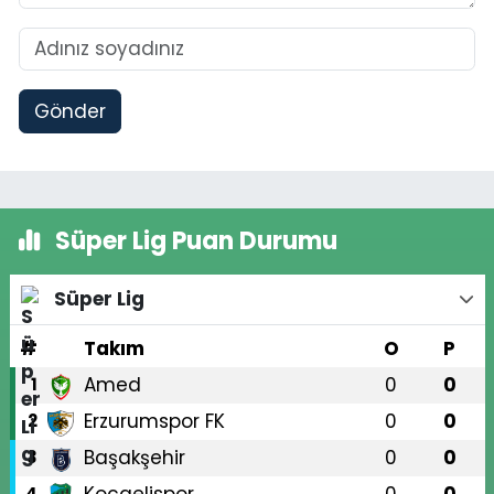
Gönder
Süper Lig Puan Durumu
Süper Lig
#
Takım
O
P
Amed
0
0
1
Erzurumspor FK
0
0
2
Başakşehir
0
0
3
4