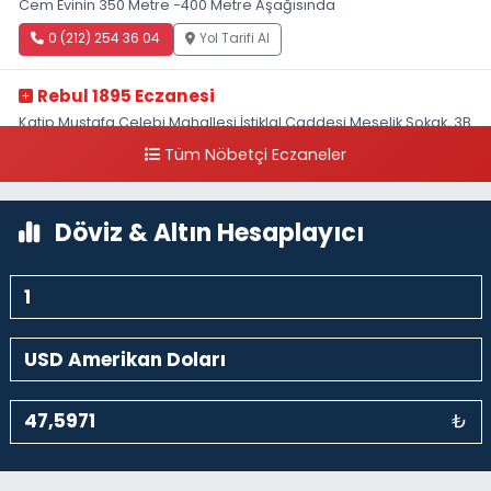
Cem Evinin 350 Metre -400 Metre Aşağısında
0 (212) 254 36 04
Yol Tarifi Al
Rebul 1895 Eczanesi
Katip Mustafa Çelebi Mahallesi İstiklal Caddesi Meşelik Sokak, 3B
Akbank Sanat karşısı, Fransız Konsolosluğu Çaprazı
Tüm Nöbetçi Eczaneler
0 (212) 243 69 36
Yol Tarifi Al
Döviz & Altın Hesaplayıcı
₺