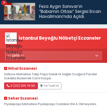
7
Feza Aygın Sanıvar’ın
“Babamın Oltası” Sergisi Ercan
Havalimanı’nda Açıldı
İstanbul Beyoğlu Nöbetçi Eczaneler
Nihal Eczanesi
Sütlüce Mahallesi Talip Paşa Sokak 14 Sağlık Ocağına Paralel
Sokakta Bademlik Cami Karşısı
0 (212) 255 78 99
Yol Tarifi Al
Seher Eczanesi
Piyalepaşa Mahallesi Piyalepaşa Caddesi 104 A Okmeydanı