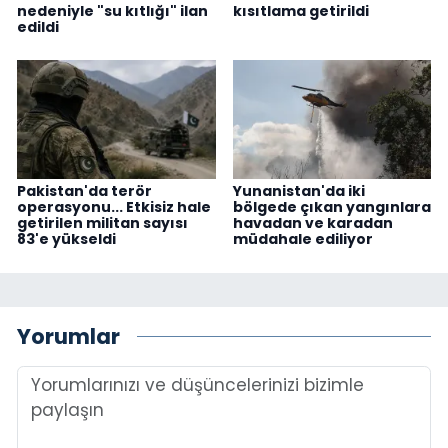
nedeniyle "su kıtlığı" ilan
kısıtlama getirildi
edildi
Pakistan'da terör
Yunanistan'da iki
operasyonu... Etkisiz hale
bölgede çıkan yangınlara
getirilen militan sayısı
havadan ve karadan
83'e yükseldi
müdahale ediliyor
Yorumlar