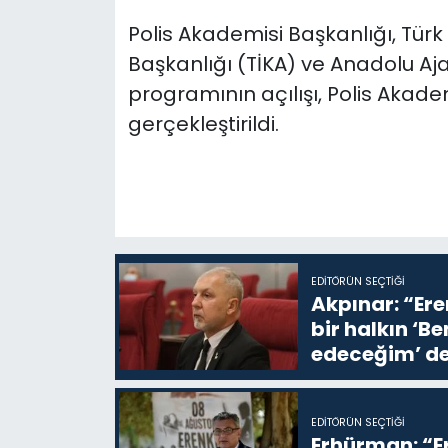
Polis Akademisi Başkanlığı, Türk 
Başkanlığı (TİKA) ve Anadolu Aja
programının açılışı, Polis Akade
gerçekleştirildi.
EDITÖRÜN SEÇTIĞI
Akpınar: “Ere
bir halkın ‘
edeceğim’ de
EDITÖRÜN SEÇTIĞI
Erhürman: “Er