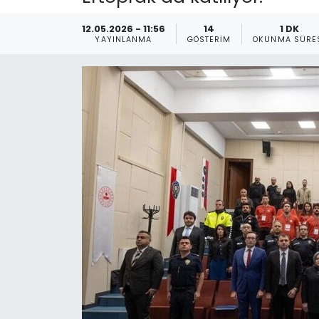
Gündem
12.05.2026 - 11:56
14
1 DK
YAYINLANMA
GÖSTERIM
OKUNMA SÜRE
KKTC
KKTC YEREL SEÇİM 2018
Kültür Sanat
Magazin
Moda
Nöbetçi Eczaneler
Otomobil Dünyası
Politika