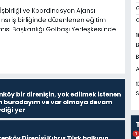
G
İşbirliği ve Koordinasyon Ajansı
nsı iş birliğinde düzenlenen eğitim
G
misi Başkanlığı Gölbaşı Yerleşkesi’nde
1
B
B
A
1
S
nköy bir direnişin, yok edilmek istenen
Ben buradayım ve var olmaya devam
diği yer
1
enköy Direnişi Kıbrıs Türk halkının