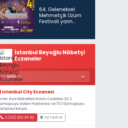
gerekiyor”
64. Geleneksel
Mehmetçik Üzüm
Festivali yarın
başlıyor
İstanbul Beyoğlu Nöbetçi
Eczaneler
Istanbul City Eczanesi
mer Avni Mahallesi İnönü Caddesi 32 2
ümüşsuyu Askeri Hastanesi ve İTÜ Gümüşsuyu
ampüsü karşısı
0 (212) 252 00 93
Yol Tarifi Al