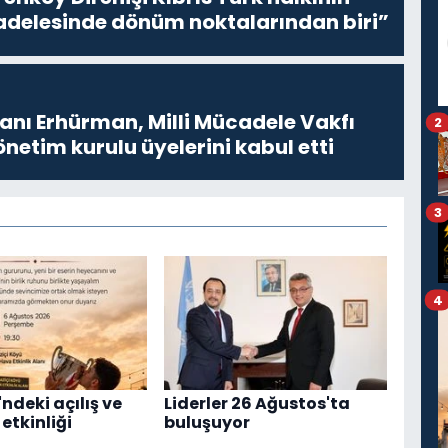
delesinde dönüm noktalarından biri”
ı Erhürman, Milli Mücadele Vakfı
2
netim kurulu üyelerini kabul etti
3
4
ndeki açılış ve
Liderler 26 Ağustos'ta
etkinliği
buluşuyor