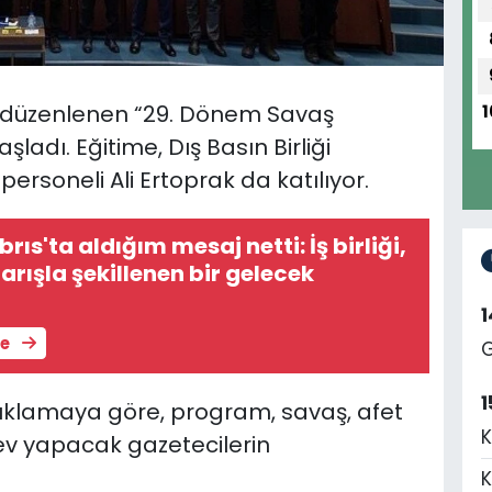
n düzenlenen “29. Dönem Savaş
1
ladı. Eğitime, Dış Basın Birliği
personeli Ali Ertoprak da katılıyor.
brıs'ta aldığım mesaj netti: İş birliği,
barışla şekillenen bir gelecek
le
G
1
açıklamaya göre, program, savaş, afet
K
v yapacak gazetecilerin
K