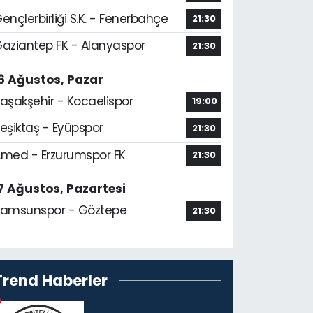
ençlerbirliği S.K. - Fenerbahçe
21:30
aziantep FK - Alanyaspor
21:30
6 Ağustos, Pazar
aşakşehir - Kocaelispor
19:00
eşiktaş - Eyüpspor
21:30
med - Erzurumspor FK
21:30
7 Ağustos, Pazartesi
amsunspor - Göztepe
21:30
Trend Haberler