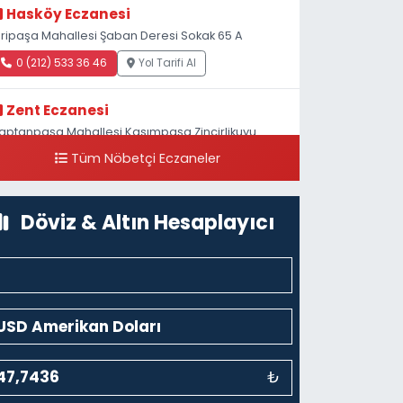
Hasköy Eczanesi
iripaşa Mahallesi Şaban Deresi Sokak 65 A
0 (212) 533 36 46
Yol Tarifi Al
Zent Eczanesi
aptanpaşa Mahallesi Kasımpaşa Zincirlikuyu
addesi 123B İstanbul Beyoğlu 4 Nolu ASM Karşısı
Tüm Nöbetçi Eczaneler
0 (212) 297 96 92
Yol Tarifi Al
Döviz & Altın Hesaplayıcı
₺