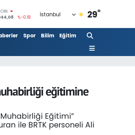
944,08
%-0.18
°
AR
29
İstanbul
7436
%0.18
RO
2510
%0.32
aberler
Spor
Bilim
Eğitim
RLİN
811
%0.38
M ALTIN
0.55
%0.03
T100
779
%-14
uhabirliği eğitimine
uhabirliği Eğitimi”
uran ile BRTK personeli Ali