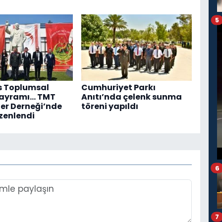
5
s Toplumsal
Cumhuriyet Parkı
Bayramı... TMT
Anıtı’nda çelenk sunma
er Derneği’nde
töreni yapıldı
zenlendi
6
7