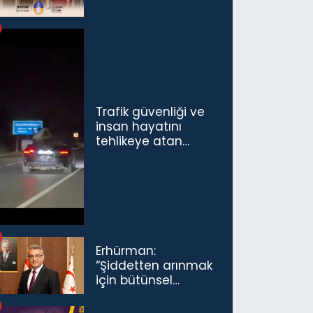
Trafik güvenliği ve
insan hayatını
tehlikeye atan
sürücü ve yolcuya
ceza...
Erhürman:
“Şiddetten arınmak
için bütünsel
politikaları
konuşmamız