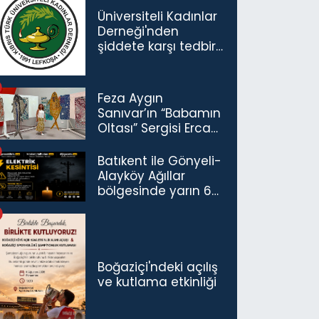
Üniversiteli Kadınlar
Derneği'nden
şiddete karşı tedbir
çağrısı
Feza Aygın
Sanıvar’ın “Babamın
Oltası” Sergisi Ercan
Havalimanı’nda
Açıldı
Batıkent ile Gönyeli-
Alayköy Ağıllar
bölgesinde yarın 6
saatlik elektrik
kesintisi…
Boğaziçi'ndeki açılış
ve kutlama etkinliği