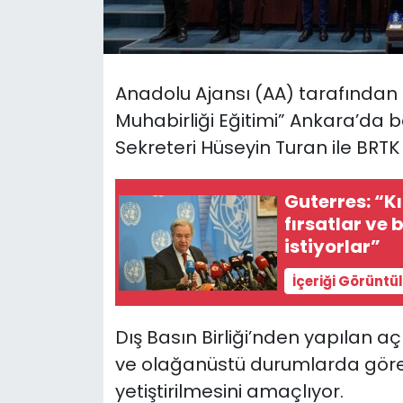
SAĞLIK
Spor
Anadolu Ajansı (AA) tarafında
Muhabirliği Eğitimi” Ankara’da baş
Teknoloji
Sekreteri Hüseyin Turan ile BRTK 
TÜRKiYE
Guterres: “Kı
fırsatlar ve 
Video Galeri
istiyorlar”
YAŞAM
İçeriği Görüntü
Yazarlar
Dış Basın Birliği’nden yapılan 
ve olağanüstü durumlarda göre
yetiştirilmesini amaçlıyor.