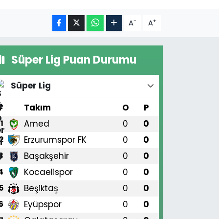
-
+
A
A
Süper Lig Puan Durumu
Süper Lig
#
Takım
O
P
Amed
0
0
1
Erzurumspor FK
0
0
2
Başakşehir
0
0
3
Kocaelispor
0
0
4
Beşiktaş
0
0
5
Eyüpspor
0
0
6