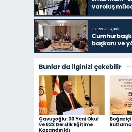
varoluş müca
EDITÖRÜN SEÇTIĞI
Cumhurbaşkan
başkanı ve yö
Bunlar da ilginizi çekebilir
Çavuşoğlu: 30 Yeni Okul
Boğaziçi'
ve 622 Derslik Eğitime
kutlama 
Kazandırıldı