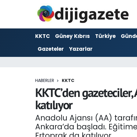
ADVERTORIAL
Hava Durumu
KKTC
Güney Kıbrıs
Türkiye
Günd
Dijigazete
Trafik Durumu
Gazeteler
Yazarlar
Dünya
Süper Lig Puan Durumu ve Fikstür
Eğitim
Tüm Manşetler
HABERLER
KKTC
Ekonomi
Son Dakika Haberleri
KKTC’den gazeteciler,
katılıyor
Foto Galeri
Haber Arşivi
Anadolu Ajansı (AA) taraf
GEZİ
Ankara’da başladı. Eğitime, 
Güncel
Ertoprak da katılıyor.