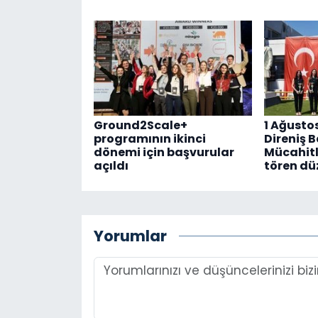
Ground2Scale+
1 Ağusto
programının ikinci
Direniş 
dönemi için başvurular
Mücahitl
açıldı
tören dü
Yorumlar