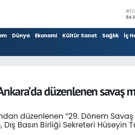
64.
DOL
47,
EU
55,
em
Dünya
Ekonomi
Kültür Sanat
Sağlık
İç H
STE
64,4
GRA
666
BİS
13.
 Ankara’da düzenlenen savaş m
ından düzenlenen “29. Dönem Savaş M
Dış Basın Birliği Sekreteri Hüseyin T