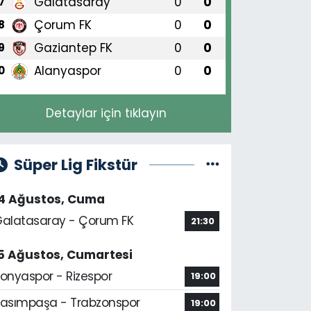
Galatasaray
0
0
7
Çorum FK
0
0
8
Gaziantep FK
0
0
9
Alanyaspor
0
0
0
Detaylar için tıklayın
Süper Lig Fikstür
14 Ağustos, Cuma
alatasaray - Çorum FK
21:30
5 Ağustos, Cumartesi
onyaspor - Rizespor
19:00
asımpaşa - Trabzonspor
19:00