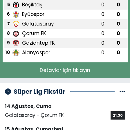
Beşiktaş
0
0
5
Eyüpspor
0
0
6
Galatasaray
0
0
7
Çorum FK
0
0
8
Gaziantep FK
0
0
9
Alanyaspor
0
0
10
Detaylar için tıklayın
Süper Lig Fikstür
14 Ağustos, Cuma
Galatasaray - Çorum FK
21:30
15 Ağustos, Cumartesi