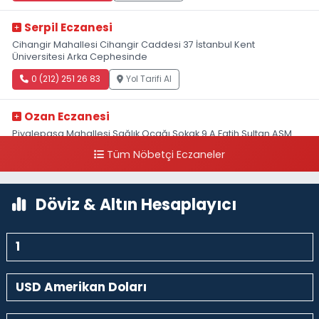
Serpil Eczanesi
Cihangir Mahallesi Cihangir Caddesi 37 İstanbul Kent
Üniversitesi Arka Cephesinde
0 (212) 251 26 83
Yol Tarifi Al
Ozan Eczanesi
Piyalepaşa Mahallesi Sağlık Ocağı Sokak 9 A Fatih Sultan ASM
Yanı
Tüm Nöbetçi Eczaneler
0 (212) 297 30 13
Yol Tarifi Al
Döviz & Altın Hesaplayıcı