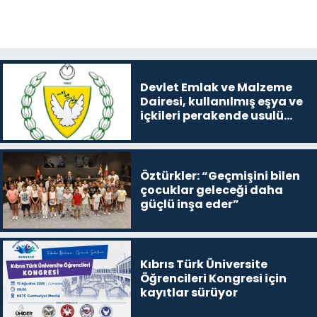
Devlet Emlak ve Malzeme
Dairesi, kullanılmış eşya ve
içkileri perakende usulü
satışa çıkaracak
Öztürkler: “Geçmişini bilen
çocuklar geleceği daha
güçlü inşa eder”
Kıbrıs Türk Üniversite
Öğrencileri Kongresi için
kayıtlar sürüyor