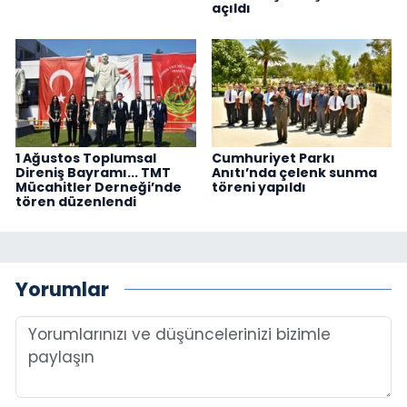
açıldı
1 Ağustos Toplumsal
Cumhuriyet Parkı
Direniş Bayramı... TMT
Anıtı’nda çelenk sunma
Mücahitler Derneği’nde
töreni yapıldı
tören düzenlendi
Yorumlar