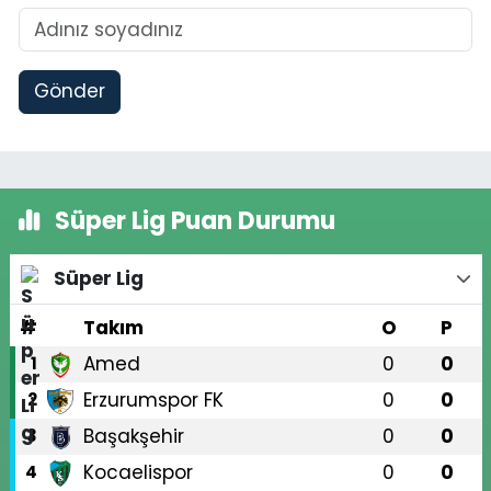
Gönder
Süper Lig Puan Durumu
Süper Lig
#
Takım
O
P
Amed
0
0
1
Erzurumspor FK
0
0
2
Başakşehir
0
0
3
Kocaelispor
0
0
4