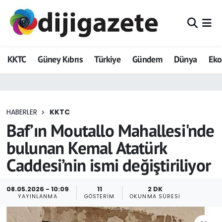
ADVERTORIAL
Hava Durumu
KKTC
Güney Kıbrıs
Türkiye
Gündem
Dünya
Ek
Dijigazete
Trafik Durumu
Dünya
Süper Lig Puan Durumu ve Fikstür
HABERLER
KKTC
Eğitim
Tüm Manşetler
Baf’ın Moutallo Mahallesi'nde
Ekonomi
Son Dakika Haberleri
bulunan Kemal Atatürk
Caddesi’nin ismi değiştiriliyor
Foto Galeri
Haber Arşivi
GEZİ
08.05.2026 - 10:09
11
2 DK
YAYINLANMA
GÖSTERIM
OKUNMA SÜRESI
Güncel