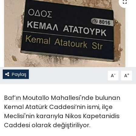
Gündem
KKTC
KKTC YEREL SEÇİM 2018
Kültür Sanat
Magazin
Paylaş
-
+
A
A
Moda
Baf’ın Moutallo Mahallesi'nde bulunan
Nöbetçi Eczaneler
Kemal Atatürk Caddesi’nin ismi, ilçe
Meclisi'nin kararıyla Nikos Kapetanidis
Otomobil Dünyası
Caddesi olarak değiştiriliyor.
Politika