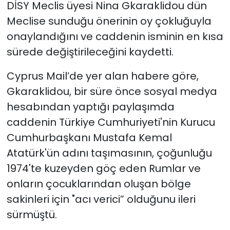
DİSY Meclis üyesi Nina Gkaraklidou dün
Meclise sunduğu önerinin oy çokluğuyla
SAĞLIK
onaylandığını ve caddenin isminin en kısa
Spor
sürede değiştirileceğini kaydetti.
Cyprus Mail’de yer alan habere göre,
Teknoloji
Gkaraklidou, bir süre önce sosyal medya
TÜRKiYE
hesabından yaptığı paylaşımda
caddenin Türkiye Cumhuriyeti'nin Kurucu
Video Galeri
Cumhurbaşkanı Mustafa Kemal
Atatürk'ün adını taşımasının, çoğunluğu
YAŞAM
1974'te kuzeyden göç eden Rumlar ve
Yazarlar
onların çocuklarından oluşan bölge
sakinleri için "acı verici” olduğunu ileri
sürmüştü.