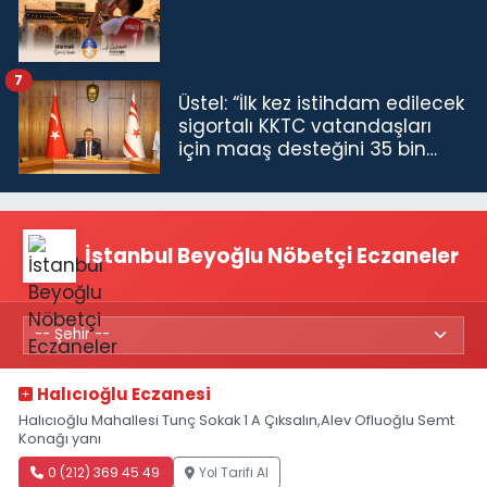
7
Üstel: “İlk kez istihdam edilecek
sigortalı KKTC vatandaşları
için maaş desteğini 35 bin
TL'ye çıkardık”
İstanbul Beyoğlu Nöbetçi Eczaneler
Halıcıoğlu Eczanesi
Halıcıoğlu Mahallesi Tunç Sokak 1 A Çıksalın,Alev Ofluoğlu Semt
Konağı yanı
0 (212) 369 45 49
Yol Tarifi Al