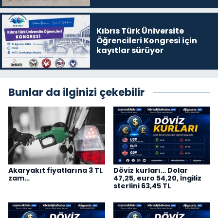
Kıbrıs Türk Üniversite
Öğrencileri Kongresi için
kayıtlar sürüyor
Bunlar da ilginizi çekebilir
Akaryakıt fiyatlarına 3 TL
Döviz kurları… Dolar
zam…
47,25, euro 54,20, İngiliz
sterlini 63,45 TL