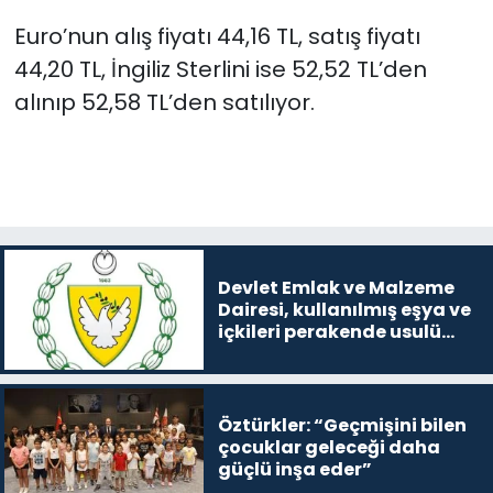
Euro’nun alış fiyatı 44,16 TL, satış fiyatı
SAĞLIK
44,20 TL, İngiliz Sterlini ise 52,52 TL’den
alınıp 52,58 TL’den satılıyor.
Spor
Teknoloji
TÜRKiYE
Video Galeri
Devlet Emlak ve Malzeme
Dairesi, kullanılmış eşya ve
içkileri perakende usulü
YAŞAM
satışa çıkaracak
Yazarlar
Öztürkler: “Geçmişini bilen
çocuklar geleceği daha
güçlü inşa eder”