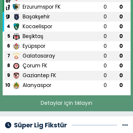
Erzurumspor FK
0
0
2
Başakşehir
0
0
3
Kocaelispor
0
0
4
Beşiktaş
0
0
5
Eyüpspor
0
0
6
Galatasaray
0
0
7
Çorum FK
0
0
8
Gaziantep FK
0
0
9
Alanyaspor
0
0
10
Detaylar için tıklayın
Süper Lig Fikstür