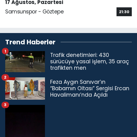
17 Ağustos, Pazartesi
Samsunspor - Göztepe
21:30
Trend Haberler
1
Trafik denetimleri: 430
sürücüye yasal işlem, 35 araç
trafikten men
2
Feza Aygın Sanıvar’ın
“Babamın Oltası” Sergisi Ercan
Havalimanı’nda Açıldı
3