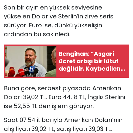
Son bir ayın en yüksek seviyesine
Gündem
yükselen Dolar ve Sterlin’in zirve serisi
sürüyor. Euro ise, dünkü yükselişin
KKTC
ardından bu sakinledi.
KKTC YEREL SEÇİM 2018
Bengihan: “Asgari
Kültür Sanat
ücret artışı bir lütuf
değildir. Kaybedilen
Magazin
alım gücünün yerine
konmasıdır”
Moda
Buna göre, serbest piyasada Amerikan
Doları 39,02 TL, Euro 44,18 TL, İngiliz Sterlini
Nöbetçi Eczaneler
ise 52,55 TL’den işlem görüyor.
Otomobil Dünyası
Saat 07.54 itibarıyla Amerikan Doları’nın
alış fiyatı 39,02 TL, satış fiyatı 39,03 TL.
Politika