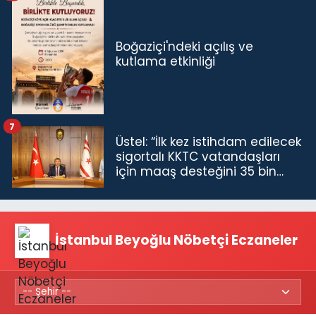
Boğaziçi'ndeki açılış ve
kutlama etkinliği
7
Üstel: “İlk kez istihdam edilecek
sigortalı KKTC vatandaşları
için maaş desteğini 35 bin
TL'ye çıkardık”
İstanbul Beyoğlu Nöbetçi Eczaneler