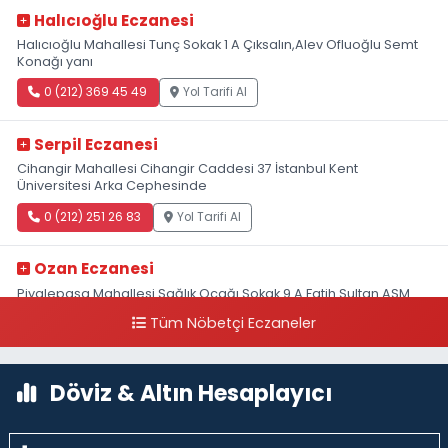
Halıcıoğlu Eczanesi
Halıcıoğlu Mahallesi Tunç Sokak 1 A Çıksalın,Alev Ofluoğlu Semt
Konağı yanı
0 (212) 369 45 49
Yol Tarifi Al
Serpil Eczanesi
Cihangir Mahallesi Cihangir Caddesi 37 İstanbul Kent
Üniversitesi Arka Cephesinde
0 (212) 251 26 83
Yol Tarifi Al
Ozan Eczanesi
Piyalepaşa Mahallesi Sağlık Ocağı Sokak 9 A Fatih Sultan ASM
Yanı
Tüm Nöbetçi Eczaneler
0 (212) 297 30 13
Yol Tarifi Al
Döviz & Altın Hesaplayıcı