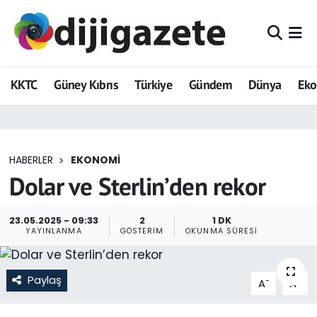
ADVERTORIAL
Hava Durumu
KKTC
Güney Kıbrıs
Türkiye
Gündem
Dünya
Ek
Dijigazete
Trafik Durumu
Dünya
Süper Lig Puan Durumu ve Fikstür
HABERLER
EKONOMI
Eğitim
Tüm Manşetler
Dolar ve Sterlin’den rekor
Ekonomi
Son Dakika Haberleri
23.05.2025 - 09:33
2
1 DK
YAYINLANMA
GÖSTERIM
OKUNMA SÜRESI
Foto Galeri
Haber Arşivi
GEZİ
Paylaş
-
+
A
A
Güncel