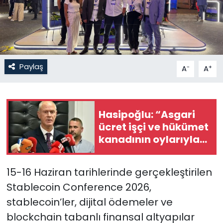
SAĞLIK
Spor
Paylaş
-
+
A
A
Teknoloji
TÜRKiYE
Hasipoğlu: “Asgari
Video Galeri
ücret işçi ve hükümet
kanadının oylarıyla
YAŞAM
brüt 70 bin 893, net 61
bin 677 olarak
15-16 Haziran tarihlerinde gerçekleştirilen
belirlendi”
Yazarlar
Stablecoin Conference 2026,
stablecoin’ler, dijital ödemeler ve
blockchain tabanlı finansal altyapılar