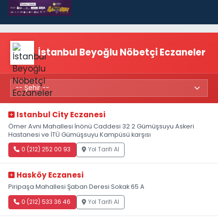
İstanbul Beyoğlu Nöbetçi Eczaneler
Istanbul City Eczanesi
Ömer Avni Mahallesi İnönü Caddesi 32 2 Gümüşsuyu Askeri
Hastanesi ve İTÜ Gümüşsuyu Kampüsü karşısı
0 (212) 252 00 93
Yol Tarifi Al
Hasköy Eczanesi
Piripaşa Mahallesi Şaban Deresi Sokak 65 A
0 (212) 533 36 46
Yol Tarifi Al