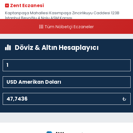
Zent Eczanesi
Kaptanpaşa Mahallesi Kasımpaşa Zincirlikuyu Caddesi 123B
İstanbul Beyoğlu 4 Nolu ASM Karşısı
Tüm Nöbetçi Eczaneler
0 (212) 297 96 92
Yol Tarifi Al
Döviz & Altın Hesaplayıcı
₺