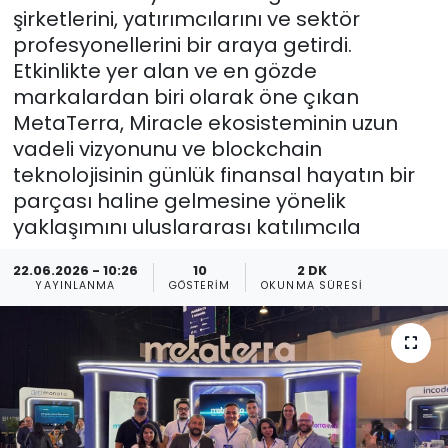
şirketlerini, yatırımcılarını ve sektör
Gündem
profesyonellerini bir araya getirdi.
Etkinlikte yer alan ve en gözde
KKTC
markalardan biri olarak öne çıkan
MetaTerra, Miracle ekosisteminin uzun
KKTC YEREL SEÇİM 2018
vadeli vizyonunu ve blockchain
teknolojisinin günlük finansal hayatın bir
Kültür Sanat
parçası haline gelmesine yönelik
yaklaşımını uluslararası katılımcıla
Magazin
22.06.2026 - 10:26
10
2 DK
YAYINLANMA
GÖSTERIM
OKUNMA SÜRESI
Moda
Nöbetçi Eczaneler
Otomobil Dünyası
Politika