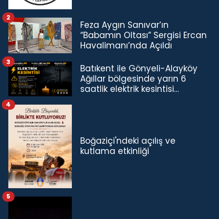
2
Feza Aygın Sanıvar’ın
“Babamın Oltası” Sergisi Ercan
Havalimanı’nda Açıldı
3
Batıkent ile Gönyeli-Alayköy
Ağıllar bölgesinde yarın 6
saatlik elektrik kesintisi…
4
Boğaziçi'ndeki açılış ve
kutlama etkinliği
5