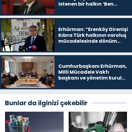
istenen bir halkın ‘Ben
buradayım ve var olmaya
devam edeceğim’ dediği
yer
Erhürman: “Erenköy Direnişi
Kıbrıs Türk halkının varoluş
mücadelesinde dönüm
noktalarından biri”
Cumhurbaşkanı Erhürman,
Milli Mücadele Vakfı
başkanı ve yönetim kurulu
üyelerini kabul etti
Bunlar da ilginizi çekebilir