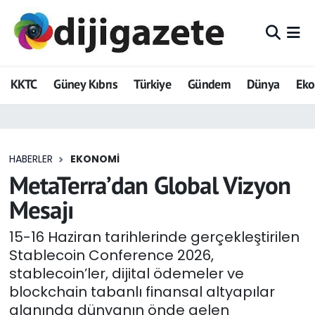
ADVERTORIAL
Hava Durumu
KKTC
Güney Kıbrıs
Türkiye
Gündem
Dünya
Ek
Dijigazete
Trafik Durumu
Dünya
Süper Lig Puan Durumu ve Fikstür
HABERLER
EKONOMI
Eğitim
Tüm Manşetler
MetaTerra’dan Global Vizyon
Ekonomi
Son Dakika Haberleri
Mesajı
Foto Galeri
Haber Arşivi
15-16 Haziran tarihlerinde gerçekleştirilen
Stablecoin Conference 2026,
GEZİ
stablecoin’ler, dijital ödemeler ve
blockchain tabanlı finansal altyapılar
Güncel
alanında dünyanın önde gelen