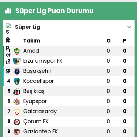
Süper Lig Puan Durumu
Süper Lig
#
Takım
O
P
Amed
0
0
1
Erzurumspor FK
0
0
2
Başakşehir
0
0
3
Kocaelispor
0
0
4
Beşiktaş
0
0
5
Eyüpspor
0
0
6
Galatasaray
0
0
7
Çorum FK
0
0
8
Gaziantep FK
0
0
9