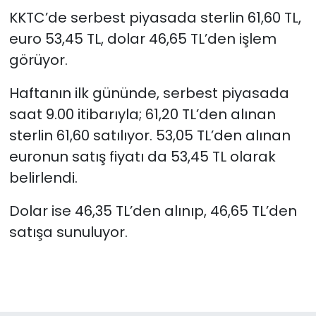
konmasıdır”
KKTC’de serbest piyasada sterlin 61,60 TL,
SAĞLIK
euro 53,45 TL, dolar 46,65 TL’den işlem
görüyor.
Spor
Haftanın ilk gününde, serbest piyasada
Teknoloji
saat 9.00 itibarıyla; 61,20 TL’den alınan
sterlin 61,60 satılıyor. 53,05 TL’den alınan
TÜRKiYE
euronun satış fiyatı da 53,45 TL olarak
belirlendi.
Video Galeri
Dolar ise 46,35 TL’den alınıp, 46,65 TL’den
YAŞAM
satışa sunuluyor.
Yazarlar