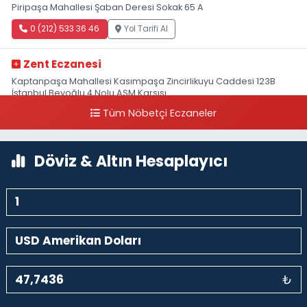
Piripaşa Mahallesi Şaban Deresi Sokak 65 A
0 (212) 533 36 46
Yol Tarifi Al
Zent Eczanesi
Kaptanpaşa Mahallesi Kasımpaşa Zincirlikuyu Caddesi 123B
İstanbul Beyoğlu 4 Nolu ASM Karşısı
Tüm Nöbetçi Eczaneler
0 (212) 297 96 92
Yol Tarifi Al
Döviz & Altın Hesaplayıcı
₺