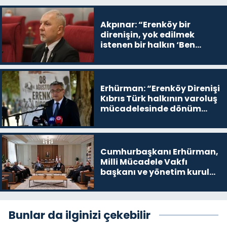
Akpınar: “Erenköy bir
direnişin, yok edilmek
istenen bir halkın ‘Ben
buradayım ve var olmaya
devam edeceğim’ dediği
yer
Erhürman: “Erenköy Direnişi
Kıbrıs Türk halkının varoluş
mücadelesinde dönüm
noktalarından biri”
Cumhurbaşkanı Erhürman,
Milli Mücadele Vakfı
başkanı ve yönetim kurulu
üyelerini kabul etti
Bunlar da ilginizi çekebilir