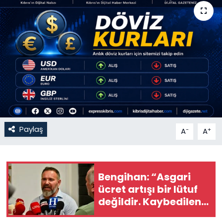
Gündem
KKTC
KKTC YEREL SEÇİM 2018
Kültür Sanat
Magazin
Paylaş
-
+
A
A
Moda
Nöbetçi Eczaneler
Bengihan: “Asgari
ücret artışı bir lütuf
Otomobil Dünyası
değildir. Kaybedilen
alım gücünün yerine
Politika