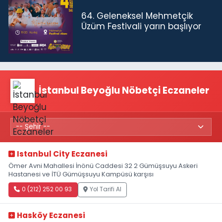
64. Geleneksel Mehmetçik
Üzüm Festivali yarın başlıyor
İstanbul Beyoğlu Nöbetçi Eczaneler
Istanbul City Eczanesi
Ömer Avni Mahallesi İnönü Caddesi 32 2 Gümüşsuyu Askeri
Hastanesi ve İTÜ Gümüşsuyu Kampüsü karşısı
0 (212) 252 00 93
Yol Tarifi Al
Hasköy Eczanesi