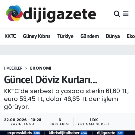
ADVERTORIAL
Hava Durumu
KKTC
Güney Kıbrıs
Türkiye
Gündem
Dünya
Ek
Dijigazete
Trafik Durumu
Dünya
Süper Lig Puan Durumu ve Fikstür
HABERLER
EKONOMI
Eğitim
Tüm Manşetler
Güncel Döviz Kurları...
Ekonomi
Son Dakika Haberleri
KKTC’de serbest piyasada sterlin 61,60 TL,
euro 53,45 TL, dolar 46,65 TL’den işlem
Foto Galeri
Haber Arşivi
görüyor.
GEZİ
22.06.2026 - 10:28
6
1 DK
YAYINLANMA
GÖSTERIM
OKUNMA SÜRESI
Güncel