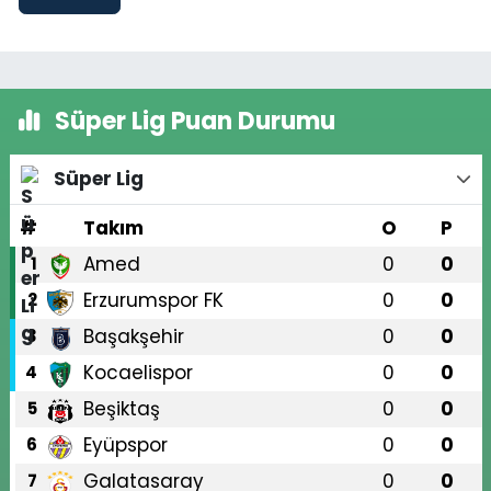
Süper Lig Puan Durumu
Süper Lig
#
Takım
O
P
Amed
0
0
1
Erzurumspor FK
0
0
2
Başakşehir
0
0
3
Kocaelispor
0
0
4
Beşiktaş
0
0
5
Eyüpspor
0
0
6
Galatasaray
0
0
7