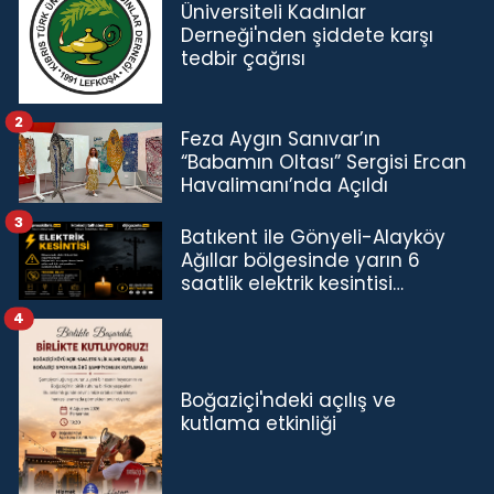
Üniversiteli Kadınlar
Derneği'nden şiddete karşı
tedbir çağrısı
2
Feza Aygın Sanıvar’ın
“Babamın Oltası” Sergisi Ercan
Havalimanı’nda Açıldı
3
Batıkent ile Gönyeli-Alayköy
Ağıllar bölgesinde yarın 6
saatlik elektrik kesintisi…
4
Boğaziçi'ndeki açılış ve
kutlama etkinliği