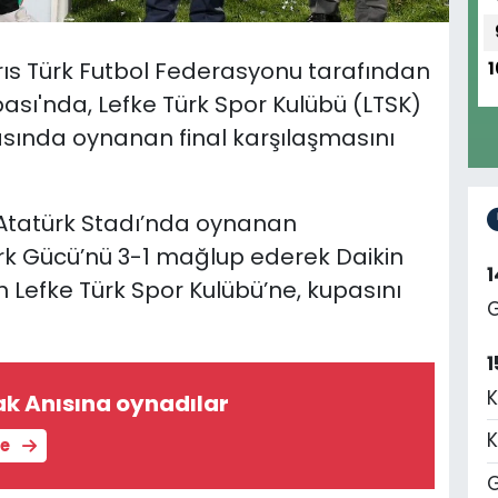
rıs Türk Futbol Federasyonu tarafından
1
pası'nda, Lefke Türk Spor Kulübü (LTSK)
sında oynanan final karşılaşmasını
Atatürk Stadı’nda oynanan
k Gücü’nü 3-1 mağlup ederek Daikin
 Lefke Türk Spor Kulübü’ne, kupasını
G
1
K
k Anısına oynadılar
K
le
G