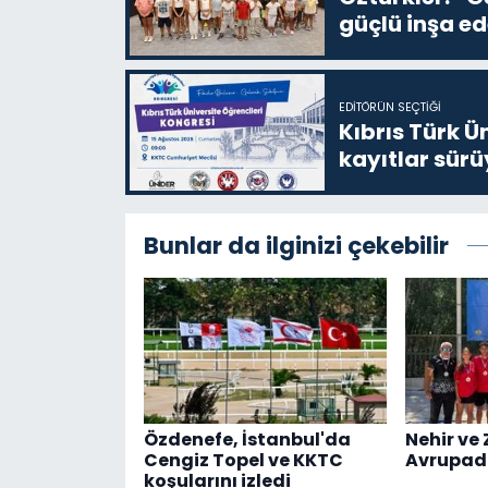
güçlü inşa ed
EDITÖRÜN SEÇTIĞI
Kıbrıs Türk Ü
kayıtlar sürü
Bunlar da ilginizi çekebilir
Özdenefe, İstanbul'da
Nehir ve 
Cengiz Topel ve KKTC
Avrupad
koşularını izledi