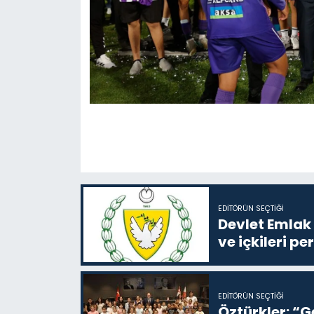
EDITÖRÜN SEÇTIĞI
Devlet Emlak 
ve içkileri p
EDITÖRÜN SEÇTIĞI
Öztürkler: “G