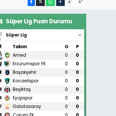
-
+
A
A
Süper Lig Puan Durumu
Süper Lig
#
Takım
O
P
Amed
0
0
1
Erzurumspor FK
0
0
2
Başakşehir
0
0
3
Kocaelispor
0
0
4
Beşiktaş
0
0
5
Eyüpspor
0
0
6
Galatasaray
0
0
7
Çorum FK
0
0
8