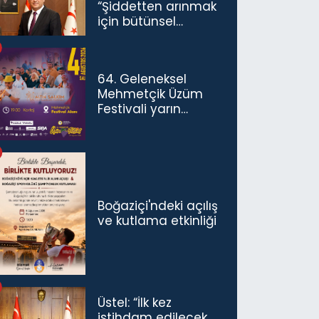
“Şiddetten arınmak
için bütünsel
politikaları
konuşmamız
gerekiyor”
64. Geleneksel
Mehmetçik Üzüm
Festivali yarın
başlıyor
Boğaziçi'ndeki açılış
ve kutlama etkinliği
Üstel: “İlk kez
istihdam edilecek