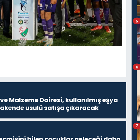
5
6
ve Malzeme Dairesi, kullanılmış eşya
erakende usulü satışa çıkaracak
7
eçmişini bilen çocuklar geleceği daha