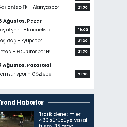
aziantep FK - Alanyaspor
21:30
6 Ağustos, Pazar
aşakşehir - Kocaelispor
19:00
eşiktaş - Eyüpspor
21:30
med - Erzurumspor FK
21:30
7 Ağustos, Pazartesi
amsunspor - Göztepe
21:30
Trend Haberler
Trafik denetimleri:
430 sürücüye yasal
işlem, 35 araç