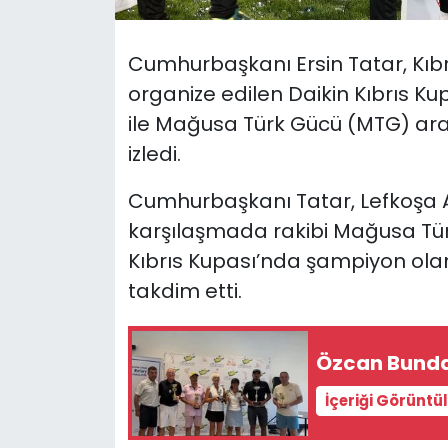
SAĞLIK
Cumhurbaşkanı Ersin Tatar, Kıb
organize edilen Daikin Kıbrıs Ku
Spor
ile Mağusa Türk Gücü (MTG) ara
Teknoloji
izledi.
Cumhurbaşkanı Tatar, Lefkoşa 
TÜRKiYE
karşılaşmada rakibi Mağusa Tür
Video Galeri
Kıbrıs Kupası’nda şampiyon olan
takdim etti.
YAŞAM
Yazarlar
Özcan Bunda
İçeriği Görüntü