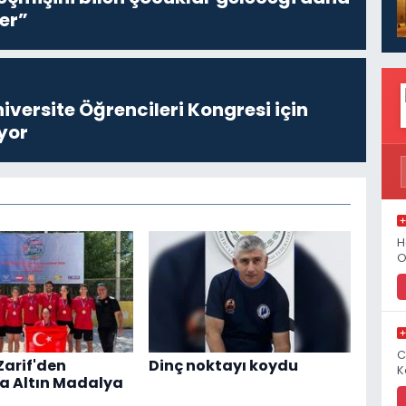
er”
niversite Öğrencileri Kongresi için
yor
H
O
C
Zarif'den
Dinç noktayı koydu
K
a Altın Madalya