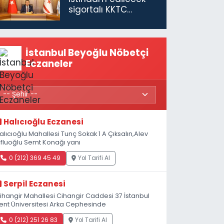
sigortalı KKTC
vatandaşları için
maaş desteğini 35
bin TL'ye çıkardık”
İstanbul Beyoğlu Nöbetçi
Eczaneler
Halıcıoğlu Eczanesi
alıcıoğlu Mahallesi Tunç Sokak 1 A Çıksalın,Alev
fluoğlu Semt Konağı yanı
0 (212) 369 45 49
Yol Tarifi Al
Serpil Eczanesi
ihangir Mahallesi Cihangir Caddesi 37 İstanbul
ent Üniversitesi Arka Cephesinde
0 (212) 251 26 83
Yol Tarifi Al