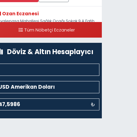
Ozan Eczanesi
iyalepaşa Mahallesi Sağlık Ocağı Sokak 9 A Fatih
ultan ASM Yanı
Tüm Nöbetçi Eczaneler
0 (212) 297 30 13
Yol Tarifi Al
Döviz & Altın Hesaplayıcı
₺