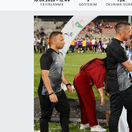
10.05.2025 - 12:49
3
1 DK
YAYINLANMA
GÖSTERIM
OKUNMA SÜRE
Gündem
KKTC
KKTC YEREL SEÇİM 2018
Kültür Sanat
Magazin
Moda
Nöbetçi Eczaneler
Otomobil Dünyası
Politika