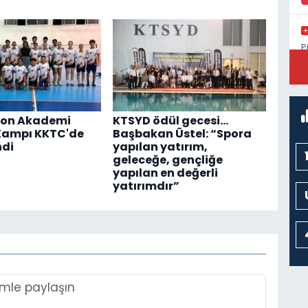
P
S
on Akademi
KTSYD ödül gecesi...
Kampı KKTC'de
Başbakan Üstel: “Spora
ndi
yapılan yatırım,
geleceğe, gençliğe
yapılan en değerli
yatırımdır”