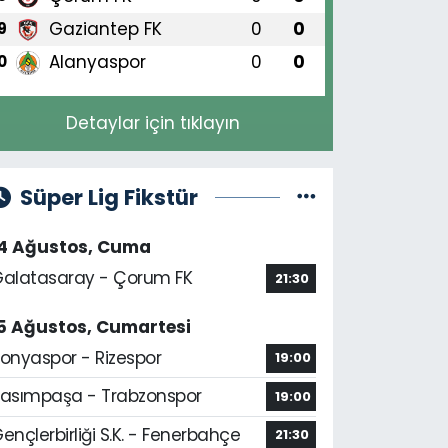
Gaziantep FK
0
0
9
Alanyaspor
0
0
0
Detaylar için tıklayın
Süper Lig Fikstür
14 Ağustos, Cuma
alatasaray - Çorum FK
21:30
5 Ağustos, Cumartesi
onyaspor - Rizespor
19:00
asımpaşa - Trabzonspor
19:00
ençlerbirliği S.K. - Fenerbahçe
21:30