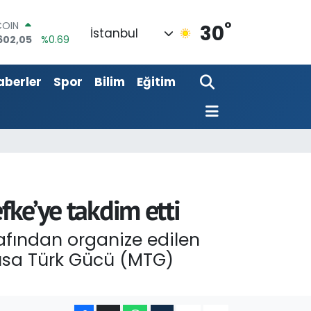
°
LAR
30
İstanbul
5986
%0.06
RO
0700
%0.1
aberler
Spor
Bilim
Eğitim
RLİN
2438
%0.21
M ALTIN
8.23
%0.39
T100
768
%48
COIN
602,05
%0.69
fke’ye takdim etti
afından organize edilen
ğusa Türk Gücü (MTG)