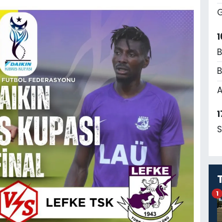
G
1
B
B
A
1
S
1