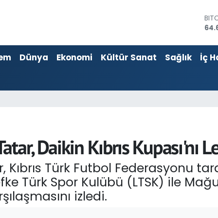
DO
47,
EU
55,
em
Dünya
Ekonomi
Kültür Sanat
Sağlık
İç H
STE
64,
GRA
651
BİS
13.
BIT
64.
tar, Daikin Kıbrıs Kupası'nı Le
 Kıbrıs Türk Futbol Federasyonu tar
Lefke Türk Spor Kulübü (LTSK) ile Ma
ılaşmasını izledi.