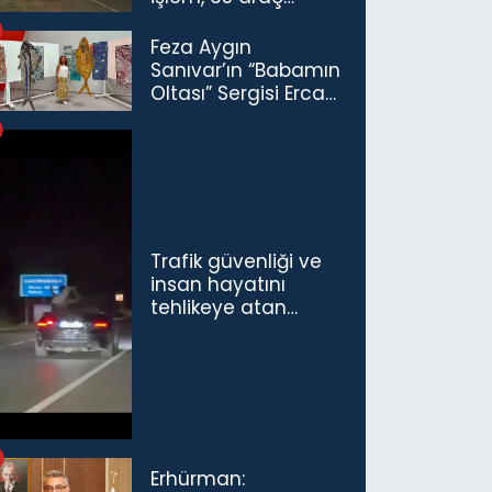
trafikten men
Feza Aygın
Sanıvar’ın “Babamın
Oltası” Sergisi Ercan
Havalimanı’nda
Açıldı
Trafik güvenliği ve
insan hayatını
tehlikeye atan
sürücü ve yolcuya
ceza...
Erhürman: