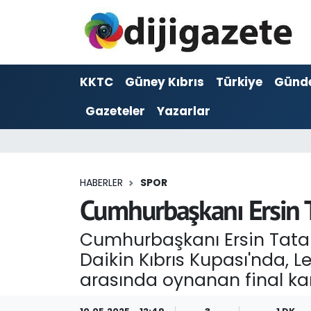
ADVERTORIAL
Hava Durumu
KKTC
Güney Kıbrıs
Türkiye
Günd
Dijigazete
Trafik Durumu
Gazeteler
Yazarlar
Dünya
Süper Lig Puan Durumu ve Fikstür
Eğitim
Tüm Manşetler
HABERLER
SPOR
Ekonomi
Son Dakika Haberleri
Cumhurbaşkanı Ersin Ta
Foto Galeri
Haber Arşivi
Cumhurbaşkanı Ersin Tatar,
Daikin Kıbrıs Kupası'nda, 
GEZİ
arasında oynanan final karş
Güncel