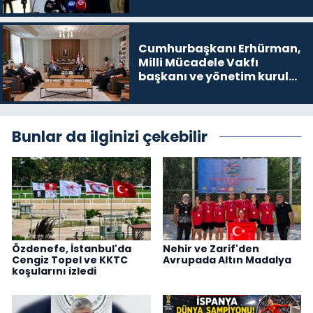
noktalarından biri”
Cumhurbaşkanı Erhürman,
Milli Mücadele Vakfı
başkanı ve yönetim kurulu
üyelerini kabul etti
Bunlar da ilginizi çekebilir
Özdenefe, İstanbul'da
Nehir ve Zarif'den
Cengiz Topel ve KKTC
Avrupada Altın Madalya
koşularını izledi