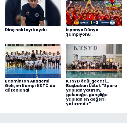
Dinç noktayı koydu
İspanya Dünya
Şampiyonu
Badminton Akademi
KTSYD ödül gecesi...
Gelişim Kampı KKTC'de
Başbakan Üstel: “Spora
düzenlendi
yapılan yatırım,
geleceğe, gençliğe
yapılan en değerli
yatırımdır”