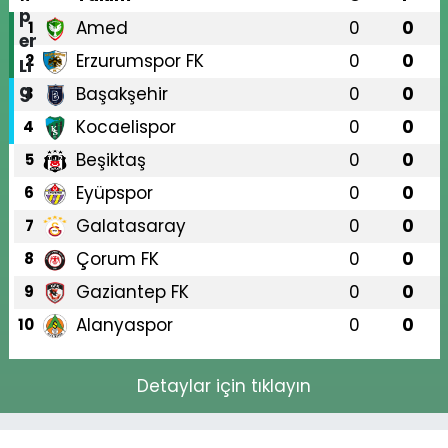
Amed
0
0
1
Erzurumspor FK
0
0
2
Başakşehir
0
0
3
Kocaelispor
0
0
4
Beşiktaş
0
0
5
Eyüpspor
0
0
6
Galatasaray
0
0
7
Çorum FK
0
0
8
Gaziantep FK
0
0
9
Alanyaspor
0
0
10
Detaylar için tıklayın