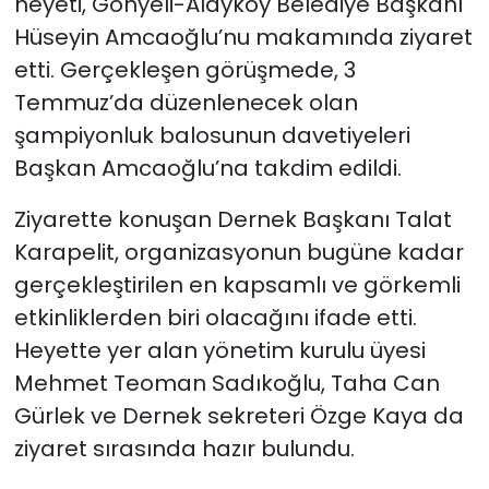
heyeti, Gönyeli-Alayköy Belediye Başkanı
Hüseyin Amcaoğlu’nu makamında ziyaret
SAĞLIK
etti. Gerçekleşen görüşmede, 3
Temmuz’da düzenlenecek olan
Spor
şampiyonluk balosunun davetiyeleri
Teknoloji
Başkan Amcaoğlu’na takdim edildi.
Ziyarette konuşan Dernek Başkanı Talat
TÜRKiYE
Karapelit, organizasyonun bugüne kadar
Video Galeri
gerçekleştirilen en kapsamlı ve görkemli
etkinliklerden biri olacağını ifade etti.
YAŞAM
Heyette yer alan yönetim kurulu üyesi
Mehmet Teoman Sadıkoğlu, Taha Can
Yazarlar
Gürlek ve Dernek sekreteri Özge Kaya da
ziyaret sırasında hazır bulundu.