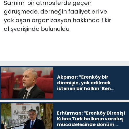
Samimi bir atmosferde geçen
görüşmede, derneğin faaliyetleri ve
yaklaşan organizasyon hakkında fikir
alışverişinde bulunuldu.
Akpınar: “Erenköy bir
direnişin, yok edilmek
istenen bir halkın ‘Ben
buradayım ve var olmaya
devam edeceğim’ dediği
yer
Erhürman: “Erenköy Direnişi
Kıbrıs Türk halkının varoluş
mücadelesinde dönüm