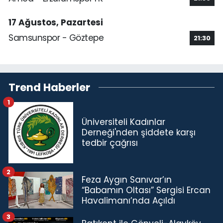
17 Ağustos, Pazartesi
Samsunspor - Göztepe
21:30
Trend Haberler
1
Üniversiteli Kadınlar
Derneği'nden şiddete karşı
tedbir çağrısı
2
Feza Aygın Sanıvar’ın
“Babamın Oltası” Sergisi Ercan
Havalimanı’nda Açıldı
3