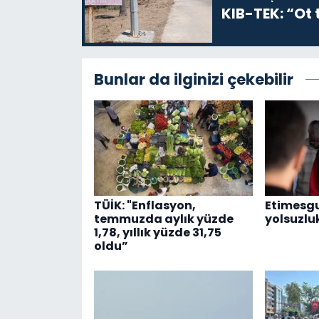
KIB-TEK: “Ot t
Bunlar da ilginizi çekebilir
TÜİK: "Enflasyon,
Etimesgu
temmuzda aylık yüzde
yolsuzlu
1,78, yıllık yüzde 31,75
oldu”