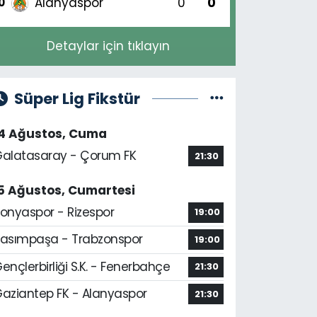
Alanyaspor
0
0
0
Detaylar için tıklayın
Süper Lig Fikstür
14 Ağustos, Cuma
alatasaray - Çorum FK
21:30
5 Ağustos, Cumartesi
onyaspor - Rizespor
19:00
asımpaşa - Trabzonspor
19:00
ençlerbirliği S.K. - Fenerbahçe
21:30
aziantep FK - Alanyaspor
21:30