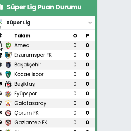
Süper Lig Puan Durumu
Süper Lig
#
Takım
O
P
Amed
0
0
1
Erzurumspor FK
0
0
2
Başakşehir
0
0
3
Kocaelispor
0
0
4
Beşiktaş
0
0
5
Eyüpspor
0
0
6
Galatasaray
0
0
7
Çorum FK
0
0
8
Gaziantep FK
0
0
9