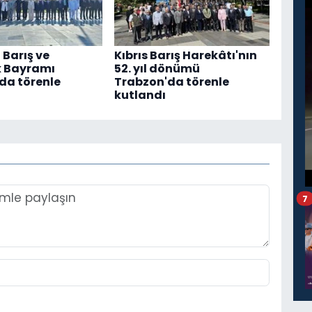
 Barış ve
Kıbrıs Barış Harekâtı'nın
k Bayramı
52. yıl dönümü
da törenle
Trabzon'da törenle
kutlandı
7