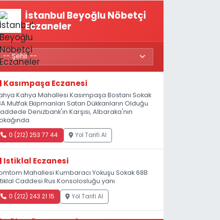
İstanbul Beyoğlu Nöbetçi
Eczaneler
Kasımpaşa Eczanesi
ahya Kahya Mahallesi Kasımpaşa Bostanı Sokak
8A Mutfak Ekipmanları Satan Dükkanların Olduğu
addede Denizbank'ın Karşısı, Albaraka'nın
okağında
0 (212) 253 77 44
Yol Tarifi Al
Istiklal Eczanesi
omtom Mahallesi Kumbaracı Yokuşu Sokak 68B
stiklal Caddesi Rus Konsolosluğu yanı
0 (212) 243 21 15
Yol Tarifi Al