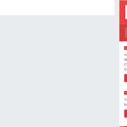
Y
1
C
S
T
İ