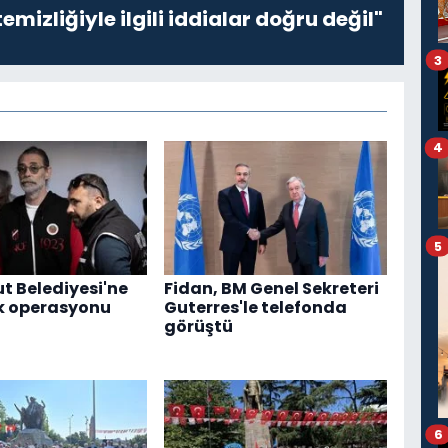
emizliğiyle ilgili iddialar doğru değil"
3
4
5
t Belediyesi'ne
Fidan, BM Genel Sekreteri
k operasyonu
Guterres'le telefonda
görüştü
6