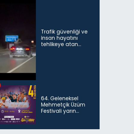
Trafik güvenliği ve
insan hayatını
tehlikeye atan
sürücü ve yolcuya
ceza...
64. Geleneksel
Mehmetçik Üzüm
Festivali yarın
başlıyor