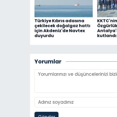
Türkiye Kıbrıs adasına
KKTC'nin
çekilecek doğalgaz hattı
Özgürlü
için Akdeniz'de Navtex
Antalya'
duyurdu
kutlandı
Yorumlar
Gönder