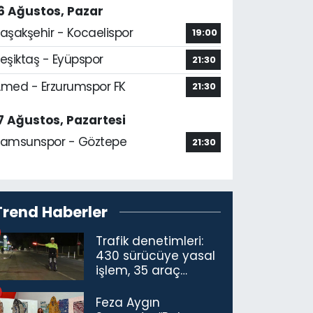
6 Ağustos, Pazar
aşakşehir - Kocaelispor
19:00
eşiktaş - Eyüpspor
21:30
med - Erzurumspor FK
21:30
7 Ağustos, Pazartesi
amsunspor - Göztepe
21:30
Trend Haberler
Trafik denetimleri:
430 sürücüye yasal
işlem, 35 araç
trafikten men
Feza Aygın