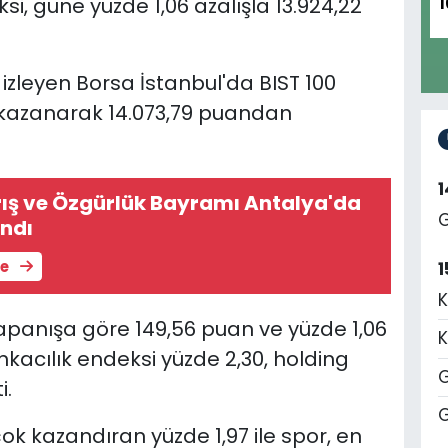
si, güne yüzde 1,06 azalışla 13.924,22
1
r izleyen Borsa İstanbul'da BIST 100
 kazanarak 14.073,79 puandan
ış ve Özgürlük Bayramı Antalya'da
G
andı
le
1
K
apanışa göre 149,56 puan ve yüzde 1,06
K
nkacılık endeksi yüzde 2,30, holding
G
i.
G
ok kazandıran yüzde 1,97 ile spor, en