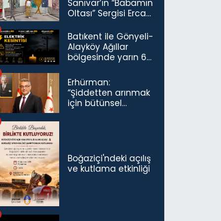
Sanıvar’ın “Babamın
Oltası” Sergisi Ercan
Havalimanı’nda
Açıldı
Batıkent ile Gönyeli-
Alayköy Ağıllar
bölgesinde yarın 6
saatlik elektrik
kesintisi…
Erhürman:
“Şiddetten arınmak
için bütünsel
politikaları
konuşmamız
gerekiyor”
Boğaziçi'ndeki açılış
ve kutlama etkinliği