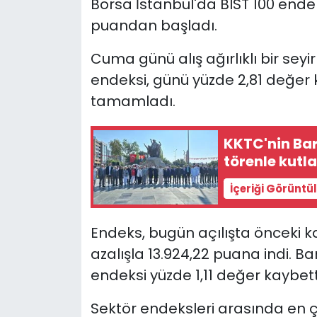
Borsa İstanbul'da BIST 100 endek
puandan başladı.
SAĞLIK
Cuma günü alış ağırlıklı bir seyi
Spor
endeksi, günü yüzde 2,81 değer
tamamladı.
Teknoloji
TÜRKiYE
KKTC'nin Bar
törenle kutl
Video Galeri
İçeriği Görüntü
YAŞAM
Endeks, bugün açılışta önceki k
Yazarlar
azalışla 13.924,22 puana indi. Ba
endeksi yüzde 1,11 değer kaybett
Sektör endeksleri arasında en ç