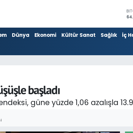
64
DO
47
EU
55
em
Dünya
Ekonomi
Kültür Sanat
Sağlık
İç H
ST
64
GR
66
Bİ
13
üşüşle başladı
endeksi, güne yüzde 1,06 azalışla 13
I