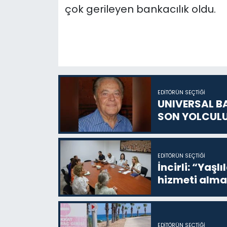
çok gerileyen bankacılık oldu.
EDITÖRÜN SEÇTIĞI
UNIVERSAL B
SON YOLCUL
EDITÖRÜN SEÇTIĞI
İncirli: “Yaşlı
hizmeti alma
EDITÖRÜN SEÇTIĞI