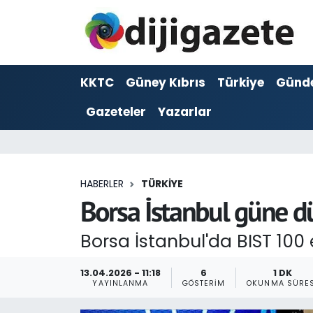
ADVERTORIAL
Hava Durumu
KKTC
Güney Kıbrıs
Türkiye
Günd
Dijigazete
Trafik Durumu
Gazeteler
Yazarlar
Dünya
Süper Lig Puan Durumu ve Fikstür
Eğitim
Tüm Manşetler
HABERLER
TÜRKIYE
Ekonomi
Son Dakika Haberleri
Borsa İstanbul güne d
Foto Galeri
Haber Arşivi
Borsa İstanbul'da BIST 100 
GEZİ
13.04.2026 - 11:18
6
1 DK
YAYINLANMA
GÖSTERIM
OKUNMA SÜRES
Güncel