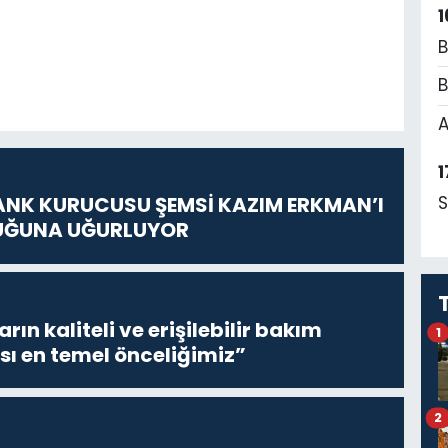
1
B
B
A
1
S
ANK KURUCUSU ŞEMSİ KAZIM ERKMAN’I
UĞUNA UĞURLUYOR
ların kaliteli ve erişilebilir bakım
1
sı en temel önceliğimiz”
2