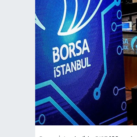
Gündem
KKTC
KKTC YEREL SEÇİM 2018
Kültür Sanat
Magazin
Moda
Nöbetçi Eczaneler
Otomobil Dünyası
Politika