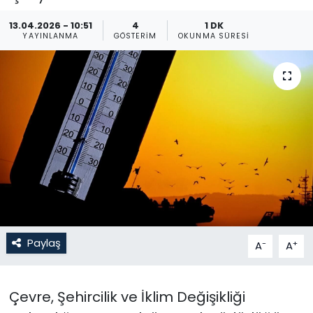
Gündem
13.04.2026 - 10:51
4
1 DK
YAYINLANMA
GÖSTERIM
OKUNMA SÜRESI
KKTC
KKTC YEREL SEÇİM 2018
Kültür Sanat
Magazin
Moda
Nöbetçi Eczaneler
Paylaş
-
+
A
A
Otomobil Dünyası
Çevre, Şehircilik ve İklim Değişikliği
Politika