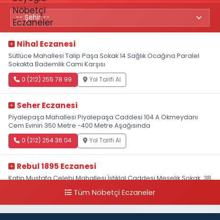
Nihal Eczanesi
Sütlüce Mahallesi Talip Paşa Sokak 14 Sağlık Ocağına Paralel
Sokakta Bademlik Cami Karşısı
0 (212) 255 78 99
Yol Tarifi Al
Seher Eczanesi
Piyalepaşa Mahallesi Piyalepaşa Caddesi 104 A Okmeydanı
Cem Evinin 350 Metre -400 Metre Aşağısında
0 (212) 254 36 04
Yol Tarifi Al
Rebul 1895 Eczanesi
Katip Mustafa Çelebi Mahallesi İstiklal Caddesi Meşelik Sokak, 3B
Akbank Sanat karşısı, Fransız Konsolosluğu Çaprazı
Tüm Nöbetçi Eczaneler
0 (212) 243 69 36
Yol Tarifi Al