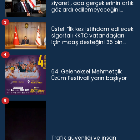
ziyareti, ada gerçeklerinin artık
göz ardı edilemeyeceğini
göstermiştir”
3
Üstel: “İlk kez istihdam edilecek
sigortalı KKTC vatandaşları
için maaş desteğini 35 bin
TL'ye çıkardık”
4
64. Geleneksel Mehmetçik
Üzüm Festivali yarın başlıyor
5
Trafik güvenliği ve insan