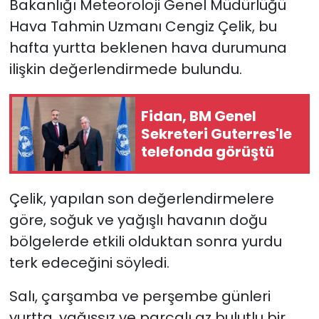
Bakanlığı Meteoroloji Genel Müdürlüğü
Hava Tahmin Uzmanı Cengiz Çelik, bu
SAĞLIK
hafta yurtta beklenen hava durumuna
ilişkin değerlendirmede bulundu.
Spor
Teknoloji
Fidan, BM Genel
Sekreteri Guterres'le
TÜRKiYE
telefonda görüştü
Video Galeri
Çelik, yapılan son değerlendirmelere
YAŞAM
göre, soğuk ve yağışlı havanın doğu
bölgelerde etkili olduktan sonra yurdu
Yazarlar
terk edeceğini söyledi.
Salı, çarşamba ve perşembe günleri
yurtta, yağışsız ve parçalı az bulutlu bir