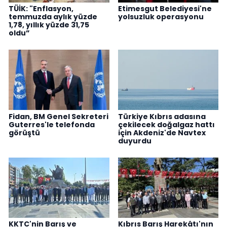
TÜİK: "Enflasyon,
Etimesgut Belediyesi'ne
temmuzda aylık yüzde
yolsuzluk operasyonu
1,78, yıllık yüzde 31,75
oldu”
Fidan, BM Genel Sekreteri
Türkiye Kıbrıs adasına
Guterres'le telefonda
çekilecek doğalgaz hattı
görüştü
için Akdeniz'de Navtex
duyurdu
KKTC'nin Barış ve
Kıbrıs Barış Harekâtı'nın