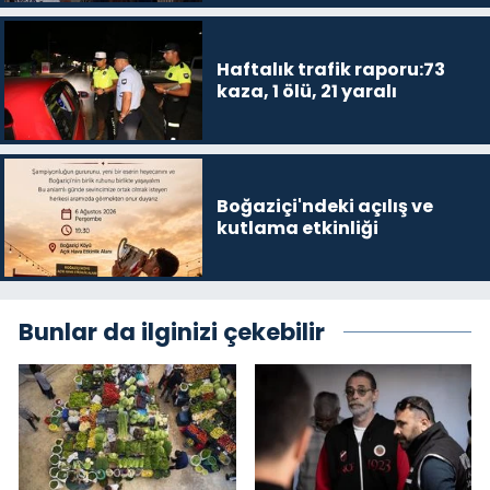
Haftalık trafik raporu:73
kaza, 1 ölü, 21 yaralı
Boğaziçi'ndeki açılış ve
kutlama etkinliği
Bunlar da ilginizi çekebilir