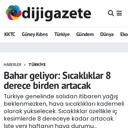
ADVERTORIAL
Hava Durumu
KKTC
Güney Kıbrıs
Türkiye
Gündem
Dünya
Ek
Dijigazete
Trafik Durumu
Dünya
Süper Lig Puan Durumu ve Fikstür
HABERLER
TÜRKIYE
Eğitim
Tüm Manşetler
Bahar geliyor: Sıcaklıklar 8
Ekonomi
Son Dakika Haberleri
derece birden artacak
Foto Galeri
Haber Arşivi
Türkiye genelinde salıdan itibaren yağış
beklenmezken, hava sıcaklıkları kademeli
GEZİ
olarak yükselecek. Sıcaklıklar özellikle iç
kesimlerde 8 dereceye kadar artacak.
Güncel
İşte yeni haftanın hava durumu...