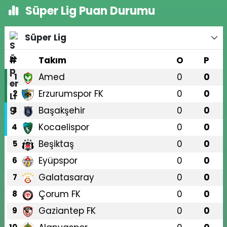
Süper Lig Puan Durumu
Süper Lig
#
Takım
O
P
Amed
0
0
1
Erzurumspor FK
0
0
2
Başakşehir
0
0
3
Kocaelispor
0
0
4
Beşiktaş
0
0
5
Eyüpspor
0
0
6
Galatasaray
0
0
7
Çorum FK
0
0
8
Gaziantep FK
0
0
9