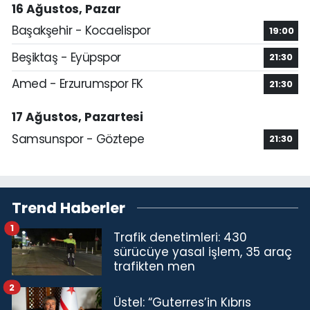
16 Ağustos, Pazar
Başakşehir - Kocaelispor
19:00
Beşiktaş - Eyüpspor
21:30
Amed - Erzurumspor FK
21:30
17 Ağustos, Pazartesi
Samsunspor - Göztepe
21:30
Trend Haberler
1
Trafik denetimleri: 430
sürücüye yasal işlem, 35 araç
trafikten men
2
Üstel: “Guterres’in Kıbrıs