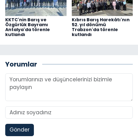
KKTC'nin Barış ve
Kıbrıs Barış Harekâtı'nın
Özgürlük Bayramı
52. yıl dönümü
Antalya'da törenle
Trabzon'da törenle
kutlandı
kutlandı
Yorumlar
Gönder