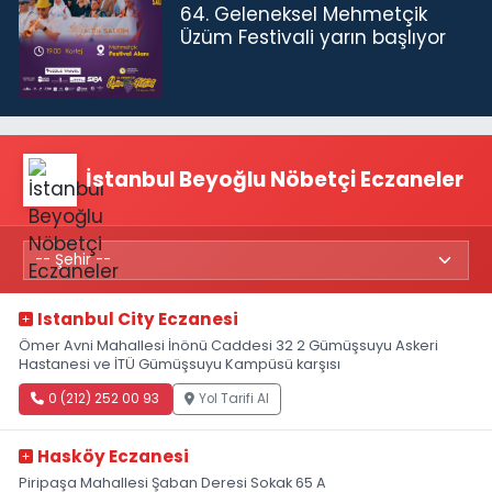
64. Geleneksel Mehmetçik
Üzüm Festivali yarın başlıyor
İstanbul Beyoğlu Nöbetçi Eczaneler
Istanbul City Eczanesi
Ömer Avni Mahallesi İnönü Caddesi 32 2 Gümüşsuyu Askeri
Hastanesi ve İTÜ Gümüşsuyu Kampüsü karşısı
0 (212) 252 00 93
Yol Tarifi Al
Hasköy Eczanesi
Piripaşa Mahallesi Şaban Deresi Sokak 65 A