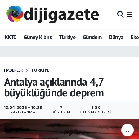
ADVERTORIAL
Hava Durumu
KKTC
Güney Kıbrıs
Türkiye
Gündem
Dünya
Ek
Dijigazete
Trafik Durumu
Dünya
Süper Lig Puan Durumu ve Fikstür
HABERLER
TÜRKIYE
Eğitim
Tüm Manşetler
Antalya açıklarında 4,7
Ekonomi
Son Dakika Haberleri
büyüklüğünde deprem
Foto Galeri
Haber Arşivi
13.04.2026 - 10:28
7
1 DK
YAYINLANMA
GÖSTERIM
OKUNMA SÜRESI
GEZİ
Güncel