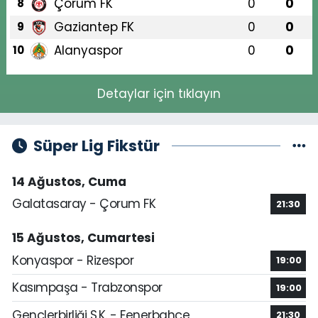
Çorum FK
0
0
8
Gaziantep FK
0
0
9
Alanyaspor
0
0
10
Detaylar için tıklayın
Süper Lig Fikstür
14 Ağustos, Cuma
Galatasaray - Çorum FK
21:30
15 Ağustos, Cumartesi
Konyaspor - Rizespor
19:00
Kasımpaşa - Trabzonspor
19:00
Gençlerbirliği S.K. - Fenerbahçe
21:30