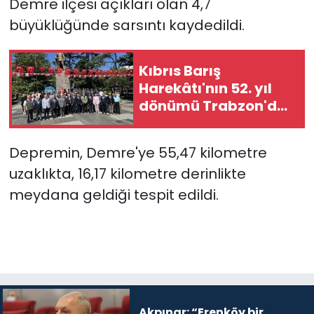
Demre ilçesi açıkları olan 4,7
büyüklüğünde sarsıntı kaydedildi.
SAĞLIK
Spor
Kıbrıs Barış
Harekâtı'nın 52. yıl
Teknoloji
dönümü Trabzon'da
törenle kutlandı
TÜRKiYE
Depremin, Demre'ye 55,47 kilometre
uzaklıkta, 16,17 kilometre derinlikte
Video Galeri
meydana geldiği tespit edildi.
YAŞAM
Yazarlar
Akpınar: “Erenköy bir