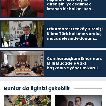
direnişin, yok edilmek
istenen bir halkın ‘Ben
buradayım ve var olmaya
devam edeceğim’ dediği
yer
Erhürman: “Erenköy Direnişi
Kıbrıs Türk halkının varoluş
mücadelesinde dönüm
noktalarından biri”
Cumhurbaşkanı Erhürman,
Milli Mücadele Vakfı
başkanı ve yönetim kurulu
üyelerini kabul etti
Bunlar da ilginizi çekebilir