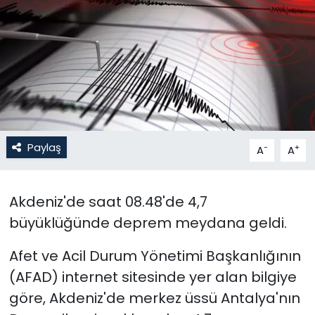
Gündem
KKTC
KKTC YEREL SEÇİM 2018
Kültür Sanat
Paylaş
-
+
A
A
Magazin
Akdeniz'de saat 08.48'de 4,7
Moda
büyüklüğünde deprem meydana geldi.
Nöbetçi Eczaneler
Afet ve Acil Durum Yönetimi Başkanlığının
(AFAD) internet sitesinde yer alan bilgiye
Otomobil Dünyası
göre, Akdeniz'de merkez üssü Antalya'nın
Politika