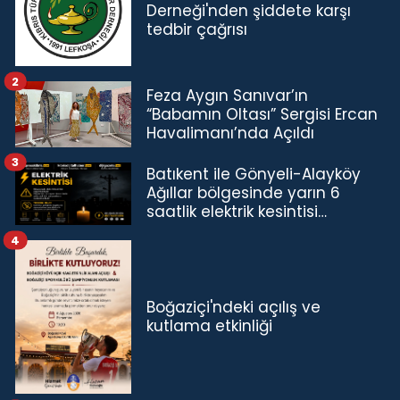
Derneği'nden şiddete karşı
tedbir çağrısı
2
Feza Aygın Sanıvar’ın
“Babamın Oltası” Sergisi Ercan
Havalimanı’nda Açıldı
3
Batıkent ile Gönyeli-Alayköy
Ağıllar bölgesinde yarın 6
saatlik elektrik kesintisi…
4
Boğaziçi'ndeki açılış ve
kutlama etkinliği