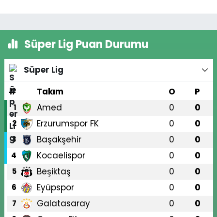
Süper Lig Puan Durumu
Süper Lig
#
Takım
O
P
Amed
0
0
1
Erzurumspor FK
0
0
2
Başakşehir
0
0
3
Kocaelispor
0
0
4
Beşiktaş
0
0
5
Eyüpspor
0
0
6
Galatasaray
0
0
7