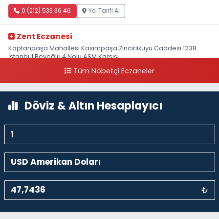
0 (212) 533 36 46
Yol Tarifi Al
Zent Eczanesi
Kaptanpaşa Mahallesi Kasımpaşa Zincirlikuyu Caddesi 123B
İstanbul Beyoğlu 4 Nolu ASM Karşısı
Tüm Nöbetçi Eczaneler
0 (212) 297 96 92
Yol Tarifi Al
Döviz & Altın Hesaplayıcı
₺