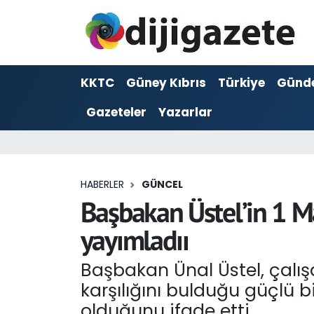
ADVERTORIAL
Hava Durumu
KKTC
Güney Kıbrıs
Türkiye
Günd
Dijigazete
Trafik Durumu
Gazeteler
Yazarlar
Dünya
Süper Lig Puan Durumu ve Fikstür
Eğitim
Tüm Manşetler
HABERLER
GÜNCEL
Ekonomi
Son Dakika Haberleri
Başbakan Üstel’in 1 M
yayımladıı
Foto Galeri
Haber Arşivi
Başbakan Ünal Üstel, çalış
GEZİ
karşılığını bulduğu güçlü 
Güncel
olduğunu ifade etti.