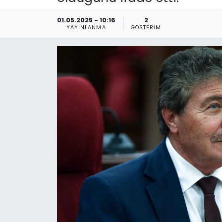
Gündem
01.05.2025 - 10:16
2
YAYINLANMA
GÖSTERIM
KKTC
KKTC YEREL SEÇİM 2018
Kültür Sanat
Magazin
Moda
Nöbetçi Eczaneler
Otomobil Dünyası
Politika