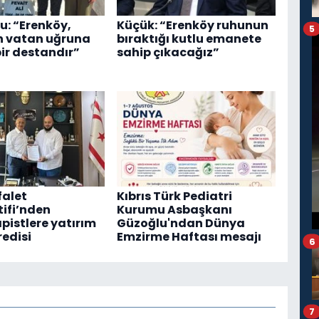
u: “Erenköy,
Küçük: “Erenköy ruhunun
5
n vatan uğruna
bıraktığı kutlu emanete
bir destandır”
sahip çıkacağız”
falet
Kıbrıs Türk Pediatri
ifi’nden
Kurumu Asbaşkanı
pistlere yatırım
Güzoğlu'ndan Dünya
redisi
Emzirme Haftası mesajı
6
7