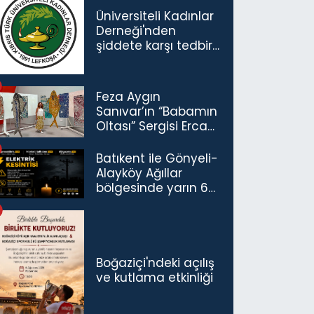
Üniversiteli Kadınlar
Derneği'nden
şiddete karşı tedbir
çağrısı
Feza Aygın
Sanıvar’ın “Babamın
Oltası” Sergisi Ercan
Havalimanı’nda
Açıldı
Batıkent ile Gönyeli-
Alayköy Ağıllar
bölgesinde yarın 6
saatlik elektrik
kesintisi…
Boğaziçi'ndeki açılış
ve kutlama etkinliği