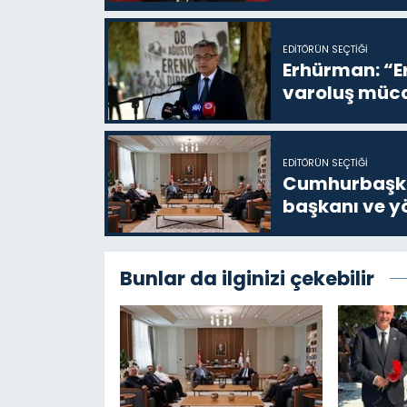
EDITÖRÜN SEÇTIĞI
Erhürman: “Er
varoluş müca
EDITÖRÜN SEÇTIĞI
Cumhurbaşkan
başkanı ve yö
Bunlar da ilginizi çekebilir