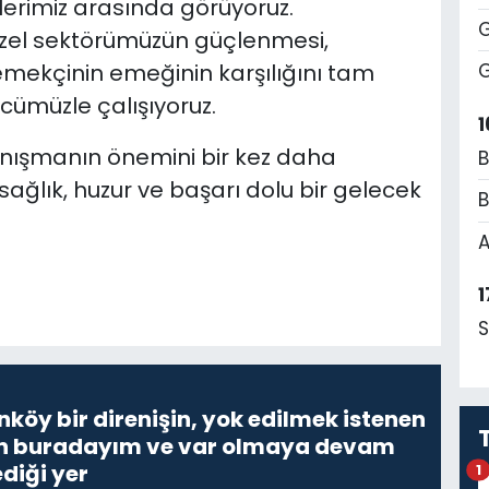
lerimiz arasında görüyoruz.
G
n özel sektörümüzün güçlenmesi,
 emekçinin emeğinin karşılığını tam
G
cümüzle çalışıyoruz.
1
ayanışmanın önemini bir kez daha
B
ağlık, huzur ve başarı dolu bir gelecek
B
A
1
S
nköy bir direnişin, yok edilmek istenen
Ben buradayım ve var olmaya devam
diği yer
1