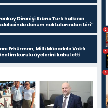
enköy Direnişi Kıbrıs Türk halkının
delesinde dönüm noktalarından biri”
2
ı Erhürman, Milli Mücadele Vakfı
3
netim kurulu üyelerini kabul etti
4