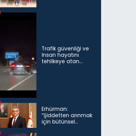
Trafik güvenliği ve
insan hayatını
tehlikeye atan
sürücü ve yolcuya
ceza...
Erhürman:
“Şiddetten arınmak
için bütünsel
politikaları
konuşmamız