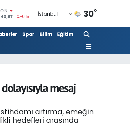
°
AR
30
İstanbul
7436
%0.18
RO
2510
%0.32
aberler
Spor
Bilim
Eğitim
RLİN
811
%0.38
M ALTIN
0.55
%0
T100
779
%-14
COIN
840,97
%-0.15
dolayısıyla mesaj
 istihdamı artırma, emeğin
kli hedefleri arasında