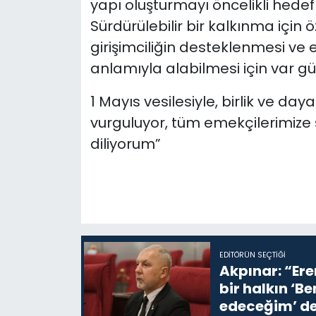
yapı oluşturmayı öncelikli hedef
Sürdürülebilir bir kalkınma içi
girişimciliğin desteklenmesi ve
anlamıyla alabilmesi için var gü
1 Mayıs vesilesiyle, birlik ve d
vurguluyor, tüm emekçilerimize s
diliyorum”
EDITÖRÜN SEÇTIĞI
Akpınar: “Ere
bir halkın ‘
edeceğim’ de