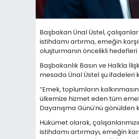
SAĞLIK
Spor
Başbakan Ünal Üstel, çalışanlar
istihdamı artırma, emeğin karşı
Teknoloji
oluşturmanın öncelikli hedefleri
TÜRKiYE
Başbakanlık Basın ve Halkla İliş
mesada Ünal Üstel şu ifadeleri k
Video Galeri
“Emek, toplumların kalkınmasının 
YAŞAM
ülkemize hizmet eden tüm emekç
Dayanışma Günü’nü gönülden k
Yazarlar
Hükümet olarak, çalışanlarımızın
istihdamı artırmayı, emeğin kar