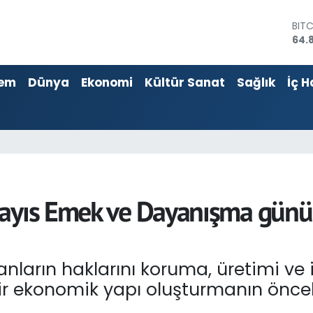
DOL
47,
EU
55,
em
Dünya
Ekonomi
Kültür Sanat
Sağlık
İç H
STE
64,4
GRA
666
BİS
13.
BIT
64.
ayıs Emek ve Dayanışma günü 
anların haklarını koruma, üretimi ve
bir ekonomik yapı oluşturmanın önceli