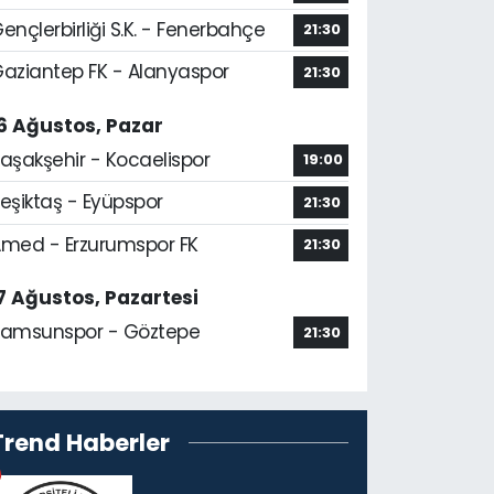
ençlerbirliği S.K. - Fenerbahçe
21:30
aziantep FK - Alanyaspor
21:30
6 Ağustos, Pazar
aşakşehir - Kocaelispor
19:00
eşiktaş - Eyüpspor
21:30
med - Erzurumspor FK
21:30
7 Ağustos, Pazartesi
amsunspor - Göztepe
21:30
Trend Haberler