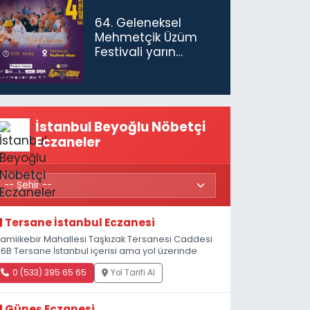
gerekiyor”
64. Geleneksel
Mehmetçik Üzüm
Festivali yarın
başlıyor
İstanbul Beyoğlu Nöbetçi
Eczaneler
Tersane İstanbul Eczanesi
amiikebir Mahallesi Taşkızak Tersanesi Caddesi
 6B Tersane İstanbul içerisi ama yol üzerinde
0 (533) 395 65 65
Yol Tarifi Al
Güneş Eczanesi