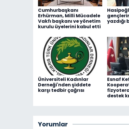
Cumhurbaşkanı
Hasipoğl
Erhürman, Milli Mücadele
gençleri
Vakfı başkanı ve yönetim
yazdığı 
kurulu üyelerini kabul etti
Üniversiteli Kadınlar
Esnaf Ke
Derneği'nden şiddete
Kooperat
karşı tedbir çağrısı
fizyotera
destek k
Yorumlar