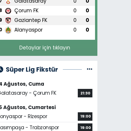
Galatasaray
0
0
7
Çorum FK
0
0
8
Gaziantep FK
0
0
9
Alanyaspor
0
0
0
Detaylar için tıklayın
Süper Lig Fikstür
14 Ağustos, Cuma
alatasaray - Çorum FK
21:30
5 Ağustos, Cumartesi
onyaspor - Rizespor
19:00
asımpaşa - Trabzonspor
19:00