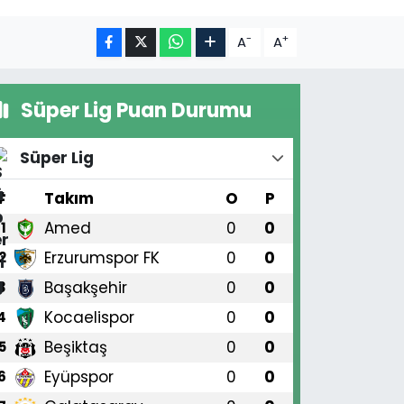
-
+
A
A
Süper Lig Puan Durumu
Süper Lig
#
Takım
O
P
Amed
0
0
1
Erzurumspor FK
0
0
2
Başakşehir
0
0
3
Kocaelispor
0
0
4
Beşiktaş
0
0
5
Eyüpspor
0
0
6