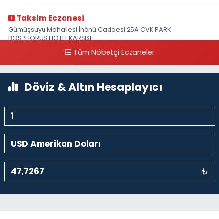
Taksim Eczanesi
Gümüşsuyu Mahallesi İnönü Caddesi 25A CVK PARK
BOSPHORUS HOTEL KARŞISI
Tüm Nöbetçi Eczaneler
0 (212) 249 50 99
Yol Tarifi Al
Döviz & Altın Hesaplayıcı
₺