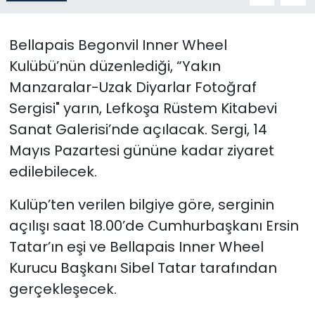
SAĞLIK
Bellapais Begonvil Inner Wheel
Kulübü’nün düzenlediği, “Yakın
Spor
Manzaralar-Uzak Diyarlar Fotoğraf
Teknoloji
Sergisi" yarın, Lefkoşa Rüstem Kitabevi
Sanat Galerisi’nde açılacak. Sergi, 14
TÜRKiYE
Mayıs Pazartesi gününe kadar ziyaret
edilebilecek.
Video Galeri
Kulüp’ten verilen bilgiye göre, serginin
YAŞAM
açılışı saat 18.00’de Cumhurbaşkanı Ersin
Tatar’ın eşi ve Bellapais Inner Wheel
Yazarlar
Kurucu Başkanı Sibel Tatar tarafından
gerçekleşecek.