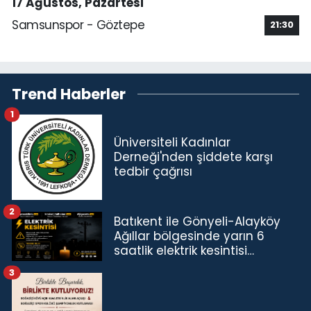
17 Ağustos, Pazartesi
Samsunspor - Göztepe
21:30
Trend Haberler
1
Üniversiteli Kadınlar
Derneği'nden şiddete karşı
tedbir çağrısı
2
Batıkent ile Gönyeli-Alayköy
Ağıllar bölgesinde yarın 6
saatlik elektrik kesintisi…
3