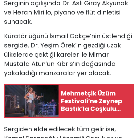
Serginin açılışında Dr. Aslı Giray Akyunak
ve Heran Mirillo, piyano ve flüt dinletisi
sunacak.
Küratörlüğünü İsmail Gökçe’nin üstlendiği
sergide, Dr. Yeşim Örek’in gezdiği uzak
ülkelerde çektiği kareler ile Mimar
Mustafa Atun’un Kıbrıs’ın doğasında
yakaladığı manzaralar yer alacak.
Mehmetçik Üzüm
Festivali’ne Zeynep
Bastık’la Coşkulu
Final
Sergiden elde edilecek tüm gelir ise,