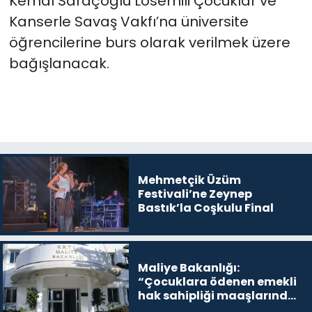
Kemal Saraçoğlu Lösemili Çocuklar ve
Kanserle Savaş Vakfı’na üniversite
öğrencilerine burs olarak verilmek üzere
bağışlanacak.
Mehmetçik Üzüm
Festivali’ne Zeynep
Bastık’la Coşkulu Final
Maliye Bakanlığı:
“Çocuklara ödenen emekli
hak sahipliği maaşlarında
yasa dışı uygulama yok”