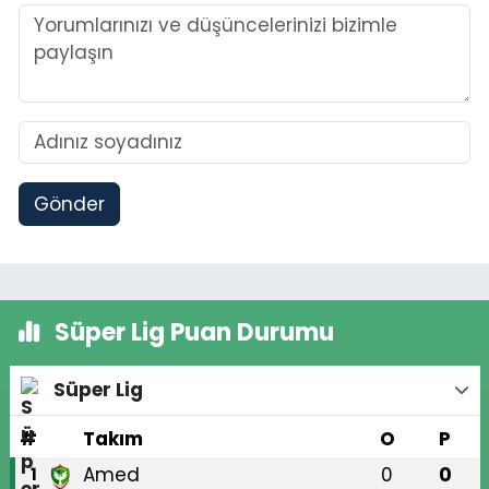
Gönder
Süper Lig Puan Durumu
Süper Lig
#
Takım
O
P
Amed
0
0
1