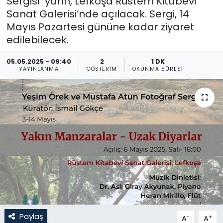
Sergisi" yarın, Lefkoşa Rüstem Kitabevi
Sanat Galerisi’nde açılacak. Sergi, 14
Gündem
Mayıs Pazartesi gününe kadar ziyaret
edilebilecek.
KKTC
05.05.2025 - 09:40
2
1 DK
KKTC YEREL SEÇİM 2018
YAYINLANMA
GÖSTERIM
OKUNMA SÜRESI
Kültür Sanat
Magazin
Moda
Nöbetçi Eczaneler
Otomobil Dünyası
Paylaş
-
+
A
A
Politika