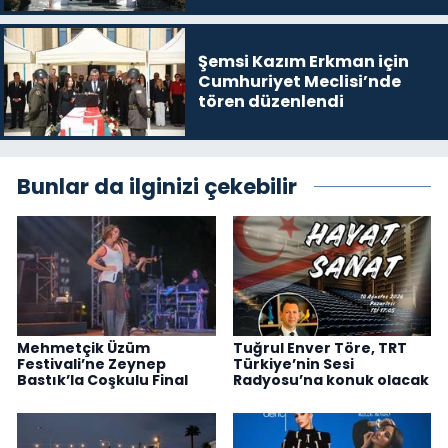
Şemsi Kazım Erkman için
Cumhuriyet Meclisi’nde
tören düzenlendi
Bunlar da ilginizi çekebilir
Mehmetçik Üzüm
Tuğrul Enver Töre, TRT
Festivali’ne Zeynep
Türkiye’nin Sesi
Bastık’la Coşkulu Final
Radyosu’na konuk olacak