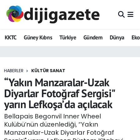
ADVERTORIAL
Hava Durumu
KKTC
Güney Kıbrıs
Türkiye
Gündem
Dünya
Ek
Dijigazete
Trafik Durumu
Dünya
Süper Lig Puan Durumu ve Fikstür
HABERLER
KÜLTÜR SANAT
Eğitim
Tüm Manşetler
“Yakın Manzaralar-Uzak
Ekonomi
Son Dakika Haberleri
Diyarlar Fotoğraf Sergisi"
yarın Lefkoşa’da açılacak
Foto Galeri
Haber Arşivi
Bellapais Begonvil Inner Wheel
GEZİ
Kulübü’nün düzenlediği, “Yakın
Manzaralar-Uzak Diyarlar Fotoğraf
Güncel