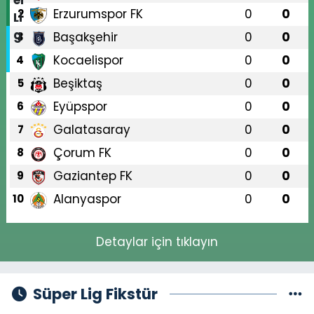
Erzurumspor FK
0
0
2
Başakşehir
0
0
3
Kocaelispor
0
0
4
Beşiktaş
0
0
5
Eyüpspor
0
0
6
Galatasaray
0
0
7
Çorum FK
0
0
8
Gaziantep FK
0
0
9
Alanyaspor
0
0
10
Detaylar için tıklayın
Süper Lig Fikstür