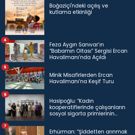
Boğaziçi'ndeki açılış ve
kutlama etkinliği
4
Feza Aygın Sanıvar’ın
“Babamın Oltası” Sergisi Ercan
Havalimanı’nda Açıldı
5
Minik Misafirlerden Ercan
Havalimanı’na Keşif Turu
6
Hasipoğlu: “Kadın
kooperatiflerinde çalışanların
sosyal sigorta primlerinin
tamamını karşılayacağız”
7
Erhürman: “Şiddetten arınmak