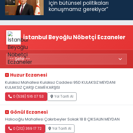
için bütünsel politikaları
konuşmamız gerekiyor”
İstanbul Beyoğlu Nöbetçi Eczaneler
Huzur Eczanesi
Kulaksız Mahallesi Kulaksız Caddesi 95D KULAKSIZ MEYDANI
KULAKSIZ ÇARŞI CAMİİ KARŞISI
0 (538) 516 07 53
Yol Tarifi Al
Gönül Eczanesi
Halıcıoğlu Mahallesi Çakırbeyler Sokak 18 B ÇIKSALIN MEYDAN
0 (212) 369 17 72
Yol Tarifi Al