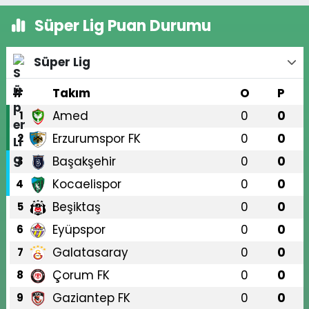
Süper Lig Puan Durumu
Süper Lig
#
Takım
O
P
Amed
0
0
1
Erzurumspor FK
0
0
2
Başakşehir
0
0
3
Kocaelispor
0
0
4
Beşiktaş
0
0
5
Eyüpspor
0
0
6
Galatasaray
0
0
7
Çorum FK
0
0
8
Gaziantep FK
0
0
9