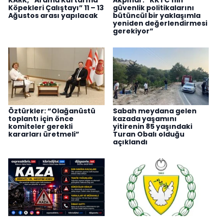
KARK, “Arama Kurtarma
Akpınar: “KKTC’nin
Köpekleri Çalıştayı” 11 – 13
güvenlik politikalarını
Ağustos arası yapılacak
bütüncül bir yaklaşımla
yeniden değerlendirmesi
gerekiyor”
Öztürkler: “Olağanüstü
Sabah meydana gelen
toplantı için önce
kazada yaşamını
komiteler gerekli
yitirenin 85 yaşındaki
kararları üretmeli”
Turan Obalı olduğu
açıklandı