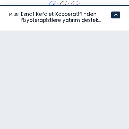
Esnaf Kefalet Kooperatifi’nden
14:08
fizyoterapistlere yatırım destek
kredisi
Hava Durumu
Trafik Durumu
Puan Durumu ve Fikstür
Tüm Manşetler
Son Dakika Haberleri
Haber Arşivi
RSS
Copyright © 2024. Her hakkı saklıdır.
Haber Yazılımı:
TE Bilişim