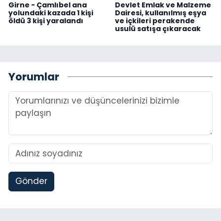
Girne - Çamlıbel ana
Devlet Emlak ve Malzeme
yolundaki kazada 1 kişi
Dairesi, kullanılmış eşya
öldü 3 kişi yaralandı
ve içkileri perakende
usulü satışa çıkaracak
Yorumlar
Gönder