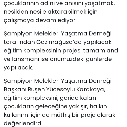
çocuklarının adını ve anısını yaşatmak,
nesilden nesile aktarabilmek için
SAĞLIK
çalışmaya devam ediyor.
Spor
Şampiyon Melekleri Yaşatma Derneği
tarafından Gazimağusa’da yapılacak
Teknoloji
eğitim kompleksinin projesi tamamlandı
TÜRKiYE
ve lansmanı ise önümüzdeki günlerde
yapılacak.
Video Galeri
Şampiyon Melekleri Yaşatma Derneği
YAŞAM
Başkanı Ruşen Yücesoylu Karakaya,
eğitim kompleksini, geride kalan
Yazarlar
çocukların geleceğine yakışır, halkın
kullanımı için de müthiş bir proje olarak
değerlendirdi.