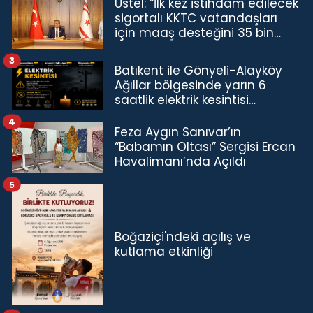
Üstel: “İlk kez istihdam edilecek
sigortalı KKTC vatandaşları
için maaş desteğini 35 bin
TL'ye çıkardık”
3
Batıkent ile Gönyeli-Alayköy
Ağıllar bölgesinde yarın 6
saatlik elektrik kesintisi…
4
Feza Aygın Sanıvar’ın
“Babamın Oltası” Sergisi Ercan
Havalimanı’nda Açıldı
5
Boğaziçi'ndeki açılış ve
kutlama etkinliği