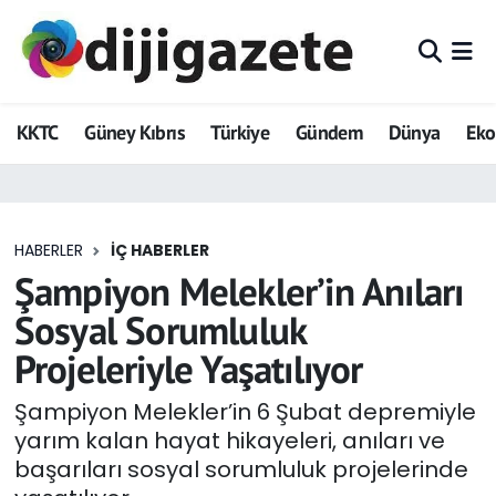
ADVERTORIAL
Hava Durumu
KKTC
Güney Kıbrıs
Türkiye
Gündem
Dünya
Ek
Dijigazete
Trafik Durumu
Dünya
Süper Lig Puan Durumu ve Fikstür
HABERLER
İÇ HABERLER
Eğitim
Tüm Manşetler
Şampiyon Melekler’in Anıları
Ekonomi
Son Dakika Haberleri
Sosyal Sorumluluk
Projeleriyle Yaşatılıyor
Foto Galeri
Haber Arşivi
Şampiyon Melekler’in 6 Şubat depremiyle
GEZİ
yarım kalan hayat hikayeleri, anıları ve
başarıları sosyal sorumluluk projelerinde
Güncel