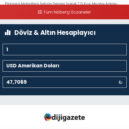
Piripaşa Mahallesi Şaban Deresi Sokak 7 D Koç Müzesi Arkası-
kalaycıbahçe Meydana Doğru
Tüm Nöbetçi Eczaneler
0 (212) 369 95 85
Yol Tarifi Al
Döviz & Altın Hesaplayıcı
₺