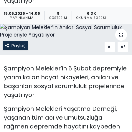
yaşatılıyor.
Gündem
15.05.2026 - 14:06
9
6 DK
YAYINLANMA
GÖSTERIM
OKUNMA SÜRESI
KKTC
KKTC YEREL SEÇİM 2018
Paylaş
-
+
A
A
Kültür Sanat
Şampiyon Melekler’in 6 Şubat depremiyle
Magazin
yarım kalan hayat hikayeleri, anıları ve
başarıları sosyal sorumluluk projelerinde
Moda
yaşatılıyor.
Nöbetçi Eczaneler
Şampiyon Melekleri Yaşatma Derneği,
Otomobil Dünyası
yaşanan tüm acı ve umutsuzluğa
rağmen depremde hayatını kaybeden
Politika