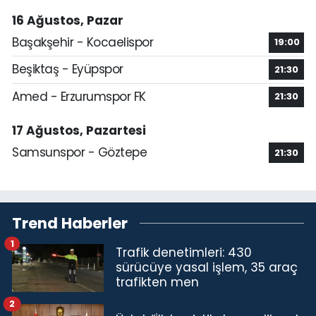
16 Ağustos, Pazar
Başakşehir - Kocaelispor
19:00
Beşiktaş - Eyüpspor
21:30
Amed - Erzurumspor FK
21:30
17 Ağustos, Pazartesi
Samsunspor - Göztepe
21:30
Trend Haberler
1
Trafik denetimleri: 430
sürücüye yasal işlem, 35 araç
trafikten men
2