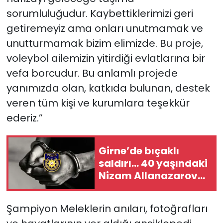
sorumluluğudur. Kaybettiklerimizi geri
getiremeyiz ama onları unutmamak ve
unutturmamak bizim elimizde. Bu proje,
voleybol ailemizin yitirdiği evlatlarına bir
vefa borcudur. Bu anlamlı projede
yanımızda olan, katkıda bulunan, destek
veren tüm kişi ve kurumlara teşekkür
ederiz.”
Girne’de bıçaklı
saldırı… 40 yaşındaki
Nizam Allanazarov
hayatını kaybetti
Şampiyon Meleklerin anıları, fotoğrafları