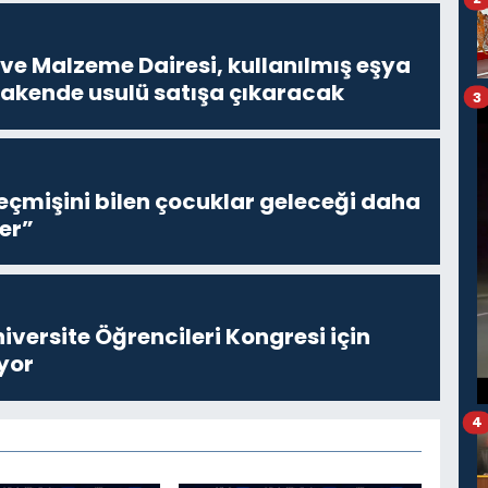
ve Malzeme Dairesi, kullanılmış eşya
erakende usulü satışa çıkaracak
3
eçmişini bilen çocuklar geleceği daha
er”
niversite Öğrencileri Kongresi için
yor
4