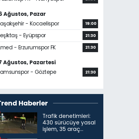
6 Ağustos, Pazar
aşakşehir - Kocaelispor
19:00
eşiktaş - Eyüpspor
21:30
med - Erzurumspor FK
21:30
7 Ağustos, Pazartesi
amsunspor - Göztepe
21:30
Trend Haberler
Trafik denetimleri:
430 sürücüye yasal
işlem, 35 araç
trafikten men