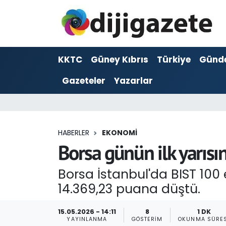
ADVERTORIAL
Hava Durumu
KKTC
Güney Kıbrıs
Türkiye
Günd
Dijigazete
Trafik Durumu
Gazeteler
Yazarlar
Dünya
Süper Lig Puan Durumu ve Fikstür
Eğitim
Tüm Manşetler
HABERLER
EKONOMI
Ekonomi
Son Dakika Haberleri
Borsa günün ilk yarısı
Foto Galeri
Haber Arşivi
Borsa İstanbul'da BIST 100
14.369,23 puana düştü.
GEZİ
15.05.2026 - 14:11
8
1 DK
Güncel
YAYINLANMA
GÖSTERIM
OKUNMA SÜRES