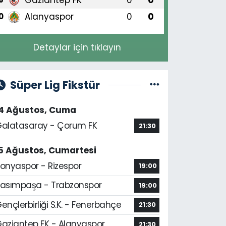
Alanyaspor
0
0
0
Detaylar için tıklayın
Süper Lig Fikstür
14 Ağustos, Cuma
alatasaray - Çorum FK
21:30
5 Ağustos, Cumartesi
onyaspor - Rizespor
19:00
asımpaşa - Trabzonspor
19:00
ençlerbirliği S.K. - Fenerbahçe
21:30
aziantep FK - Alanyaspor
21:30