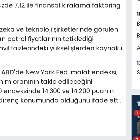
zde 7,12 ile finansal kiralama faktoring
1
B
eka ve teknoloji şirketlerinde görülen
B
n petrol fiyatlarının tetiklediği
vil faizlerindeki yükselişlerden kaynaklı
A
1
a ABD'de New York Fed imalat endeksi,
S
nım oranının takip edileceğini
00 endeksinde 14.300 ve 14.200 puanın
 direnç konumunda olduğunu ifade etti.
1
2