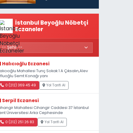
vatandaşları için
maaş desteğini 35
bin TL'ye çıkardık”
İstanbul Beyoğlu Nöbetçi
Eczaneler
Halıcıoğlu Eczanesi
alıcıoğlu Mahallesi Tunç Sokak 1 A Çıksalın,Alev
fluoğlu Semt Konağı yanı
0 (212) 369 45 49
Yol Tarifi Al
Serpil Eczanesi
ihangir Mahallesi Cihangir Caddesi 37 İstanbul
ent Üniversitesi Arka Cephesinde
0 (212) 251 26 83
Yol Tarifi Al