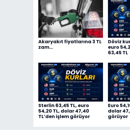
Akaryakıt fiyatlarına 3 TL
Döviz kur
zam…
euro 54,20
63,45 TL
Sterlin 63,45 TL, euro
Euro 54,1
54,20 TL, dolar 47,40
dolar 47
TL’den işlem görüyor
görüyor