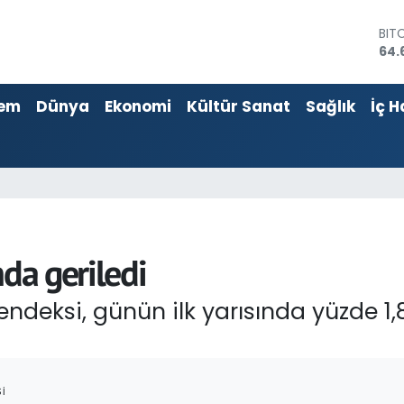
64.
DO
47,
EU
55,
em
Dünya
Ekonomi
Kültür Sanat
Sağlık
İç H
STE
64,
GRA
651
BİS
13.
nda geriledi
 endeksi, günün ilk yarısında yüzde 
I