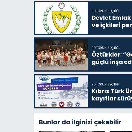
EDITÖRÜN SEÇTIĞI
Devlet Emlak 
ve içkileri p
EDITÖRÜN SEÇTIĞI
Öztürkler: “G
güçlü inşa ed
EDITÖRÜN SEÇTIĞI
Kıbrıs Türk Ü
kayıtlar sürü
Bunlar da ilginizi çekebilir