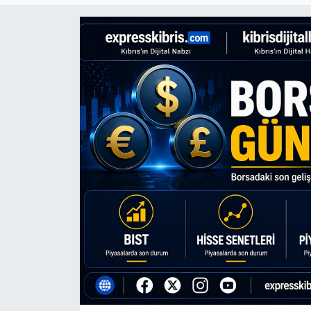
Gündem
KKTC
KKTC YEREL SEÇİM 2018
Kültür Sanat
Magazin
Moda
Nöbetçi Eczaneler
Otomobil Dünyası
Politika