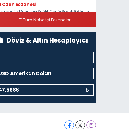
Ozan Eczanesi
iyalepaşa Mahallesi Sağlık Ocağı Sokak 9 A Fatih
ultan ASM Yanı
Tüm Nöbetçi Eczaneler
0 (212) 297 30 13
Yol Tarifi Al
Döviz & Altın Hesaplayıcı
₺