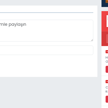
H
O
C
K