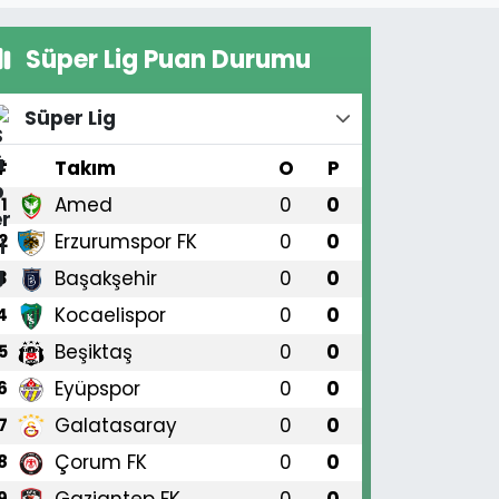
Süper Lig Puan Durumu
Süper Lig
#
Takım
O
P
Amed
0
0
1
Erzurumspor FK
0
0
2
Başakşehir
0
0
3
Kocaelispor
0
0
4
Beşiktaş
0
0
5
Eyüpspor
0
0
6
Galatasaray
0
0
7
Çorum FK
0
0
8
Gaziantep FK
0
0
9