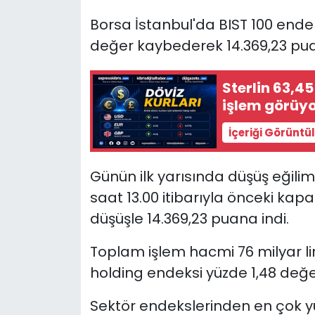
Borsa İstanbul'da BIST 100 endek
SAĞLIK
değer kaybederek 14.369,23 pu
Spor
Sterlin 63,45
işlem görüy
Teknoloji
İçeriği Görüntü
TÜRKiYE
Günün ilk yarısında düşüş eğili
Video Galeri
saat 13.00 itibarıyla önceki kap
YAŞAM
düşüşle 14.369,23 puana indi.
Yazarlar
Toplam işlem hacmi 76 milyar lir
holding endeksi yüzde 1,48 değe
Sektör endekslerinden en çok yü