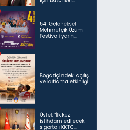
için bütünsel
politikaları
konuşmamız
gerekiyor”
64. Geleneksel
Mehmetçik Üzüm
Festivali yarın
başlıyor
Boğaziçi'ndeki açılış
ve kutlama etkinliği
Üstel: “İlk kez
istihdam edilecek
sigortalı KKTC