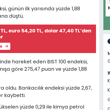
si, günün ilk yarısında yüzde 1,88
1
ana düştü.
 TL, euro 54,20 TL, dolar 47,40 TL’den
or
le
minde hareket eden BIST 100 endeksi,
G
anışa göre 275,47 puan ve yüzde 1,88
1
K
a oldu. Bankacılık endeksi yüzde 2,67,
K
r kaybetti.
G
kselen yüzde 0,29 ile kimya petrol
G