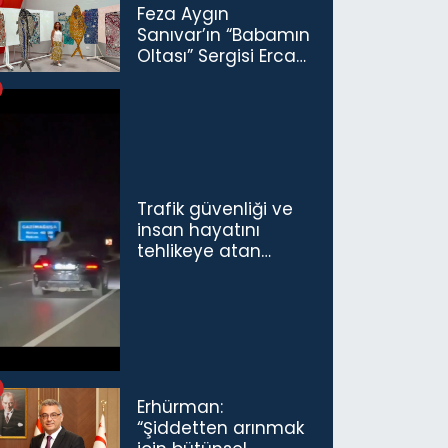
Feza Aygın
Sanıvar’ın “Babamın
Oltası” Sergisi Ercan
Havalimanı’nda
Açıldı
Trafik güvenliği ve
insan hayatını
tehlikeye atan
sürücü ve yolcuya
ceza...
Erhürman:
“Şiddetten arınmak