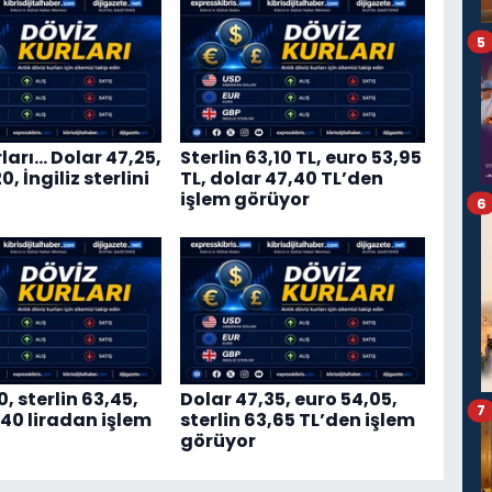
5
ları… Dolar 47,25,
Sterlin 63,10 TL, euro 53,95
, İngiliz sterlini
TL, dolar 47,40 TL’den
işlem görüyor
6
0, sterlin 63,45,
Dolar 47,35, euro 54,05,
7
,40 liradan işlem
sterlin 63,65 TL’den işlem
görüyor