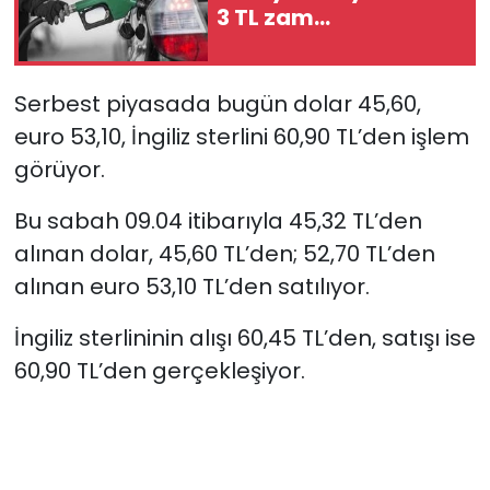
3 TL zam…
SAĞLIK
Serbest piyasada bugün dolar 45,60,
Spor
euro 53,10, İngiliz sterlini 60,90 TL’den işlem
Teknoloji
görüyor.
TÜRKiYE
Bu sabah 09.04 itibarıyla 45,32 TL’den
alınan dolar, 45,60 TL’den; 52,70 TL’den
Video Galeri
alınan euro 53,10 TL’den satılıyor.
YAŞAM
İngiliz sterlininin alışı 60,45 TL’den, satışı ise
60,90 TL’den gerçekleşiyor.
Yazarlar