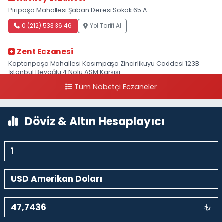
Piripaşa Mahallesi Şaban Deresi Sokak 65 A
0 (212) 533 36 46
Yol Tarifi Al
Zent Eczanesi
Kaptanpaşa Mahallesi Kasımpaşa Zincirlikuyu Caddesi 123B
İstanbul Beyoğlu 4 Nolu ASM Karşısı
Tüm Nöbetçi Eczaneler
0 (212) 297 96 92
Yol Tarifi Al
Döviz & Altın Hesaplayıcı
₺