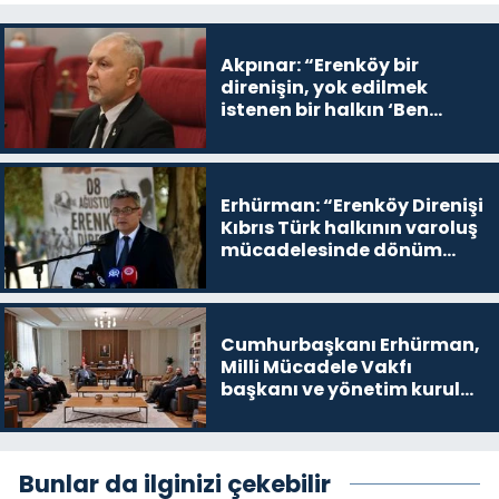
Akpınar: “Erenköy bir
direnişin, yok edilmek
istenen bir halkın ‘Ben
buradayım ve var olmaya
devam edeceğim’ dediği
yer
Erhürman: “Erenköy Direnişi
Kıbrıs Türk halkının varoluş
mücadelesinde dönüm
noktalarından biri”
Cumhurbaşkanı Erhürman,
Milli Mücadele Vakfı
başkanı ve yönetim kurulu
üyelerini kabul etti
Bunlar da ilginizi çekebilir