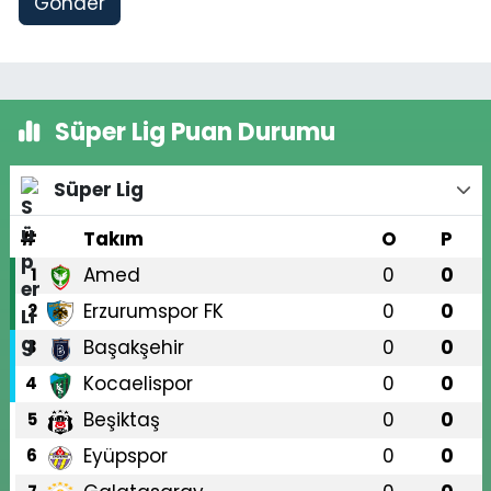
Gönder
Süper Lig Puan Durumu
Süper Lig
#
Takım
O
P
Amed
0
0
1
Erzurumspor FK
0
0
2
Başakşehir
0
0
3
Kocaelispor
0
0
4
Beşiktaş
0
0
5
Eyüpspor
0
0
6