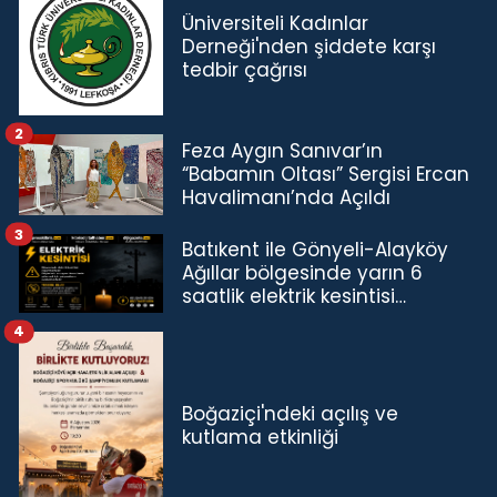
Üniversiteli Kadınlar
Derneği'nden şiddete karşı
tedbir çağrısı
2
Feza Aygın Sanıvar’ın
“Babamın Oltası” Sergisi Ercan
Havalimanı’nda Açıldı
3
Batıkent ile Gönyeli-Alayköy
Ağıllar bölgesinde yarın 6
saatlik elektrik kesintisi…
4
Boğaziçi'ndeki açılış ve
kutlama etkinliği