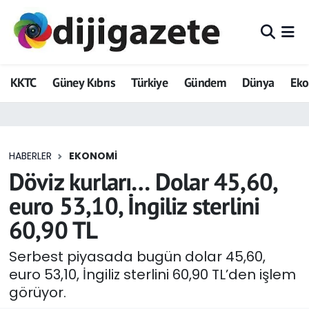
ADVERTORIAL
Hava Durumu
KKTC
Güney Kıbrıs
Türkiye
Gündem
Dünya
Ek
Dijigazete
Trafik Durumu
Dünya
Süper Lig Puan Durumu ve Fikstür
HABERLER
EKONOMI
Eğitim
Tüm Manşetler
Döviz kurları… Dolar 45,60,
Ekonomi
Son Dakika Haberleri
euro 53,10, İngiliz sterlini
60,90 TL
Foto Galeri
Haber Arşivi
Serbest piyasada bugün dolar 45,60,
GEZİ
euro 53,10, İngiliz sterlini 60,90 TL’den işlem
görüyor.
Güncel