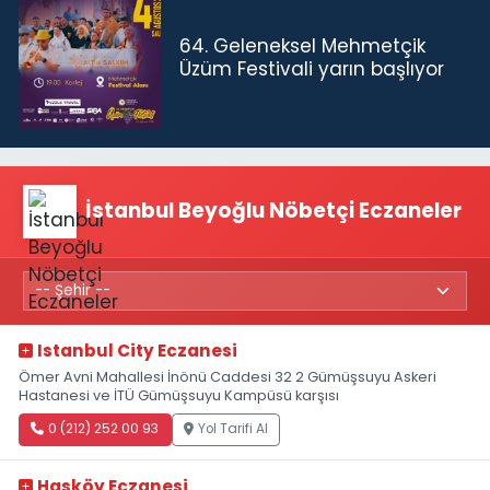
64. Geleneksel Mehmetçik
Üzüm Festivali yarın başlıyor
İstanbul Beyoğlu Nöbetçi Eczaneler
Istanbul City Eczanesi
Ömer Avni Mahallesi İnönü Caddesi 32 2 Gümüşsuyu Askeri
Hastanesi ve İTÜ Gümüşsuyu Kampüsü karşısı
0 (212) 252 00 93
Yol Tarifi Al
Hasköy Eczanesi