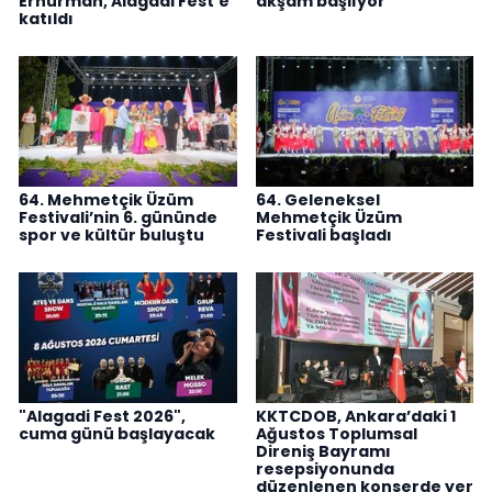
Erhürman, Alagadi Fest'e
akşam başlıyor
katıldı
64. Mehmetçik Üzüm
64. Geleneksel
Festivali’nin 6. gününde
Mehmetçik Üzüm
spor ve kültür buluştu
Festivali başladı
"Alagadi Fest 2026",
KKTCDOB, Ankara’daki 1
cuma günü başlayacak
Ağustos Toplumsal
Direniş Bayramı
resepsiyonunda
düzenlenen konserde yer