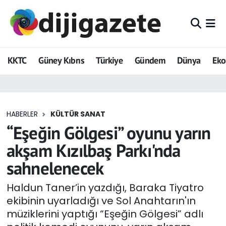
ADVERTORIAL
Hava Durumu
KKTC
Güney Kıbrıs
Türkiye
Gündem
Dünya
Ek
Dijigazete
Trafik Durumu
Dünya
Süper Lig Puan Durumu ve Fikstür
HABERLER
KÜLTÜR SANAT
Eğitim
Tüm Manşetler
“Eşeğin Gölgesi” oyunu yarın
Ekonomi
Son Dakika Haberleri
akşam Kızılbaş Parkı'nda
sahnelenecek
Foto Galeri
Haber Arşivi
Haldun Taner’in yazdığı, Baraka Tiyatro
GEZİ
ekibinin uyarladığı ve Sol Anahtarın'ın
müziklerini yaptığı “Eşeğin Gölgesi” adlı
Güncel