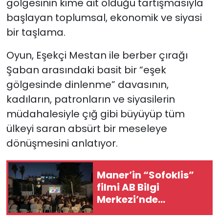
gölgesinin kime ait olduğu tartışmasıyla
başlayan toplumsal, ekonomik ve siyasi
bir taşlama.
Oyun, Eşekçi Mestan ile berber çırağı
Şaban arasındaki basit bir “eşek
gölgesinde dinlenme” davasının,
kadıların, patronların ve siyasilerin
müdahalesiyle çığ gibi büyüyüp tüm
ülkeyi saran absürt bir meseleye
dönüşmesini anlatıyor.
Maner’in “Sofoklis”
filmi AB Bilgi
Merkezi’nde
gösterildi