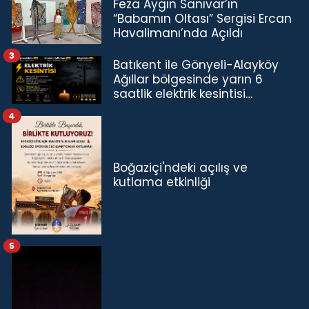
Feza Aygın Sanıvar’ın
“Babamın Oltası” Sergisi Ercan
Havalimanı’nda Açıldı
3
Batıkent ile Gönyeli-Alayköy
Ağıllar bölgesinde yarın 6
saatlik elektrik kesintisi…
4
Boğaziçi'ndeki açılış ve
kutlama etkinliği
5