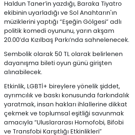
Haldun Taner’in yazdığı, Baraka Tiyatro
ekibinin uyarladığı ve Sol Anahtarın'ın
SAĞLIK
müziklerini yaptığı “Eşeğin Gölgesi” adlı
Spor
politik komedi oyununu, yarın akşam
20.00’da Kızılbaş Parkı’nda sahnelenecek.
Teknoloji
Sembolik olarak 50 TL olarak belirlenen
TÜRKiYE
dayanışma bileti oyun günü girişten
alınabilecek.
Video Galeri
Etkinlik, LGBTİ+ bireylere yönelik şiddet,
YAŞAM
ayrımcılık ve baskı konusunda farkındalık
yaratmak, insan hakları ihlallerine dikkat
Yazarlar
çekmek ve toplumsal eşitliği savunmak
amacıyla “Uluslararası Homofobi, Bifobi
ve Transfobi Karşıtlığı Etkinlikleri”