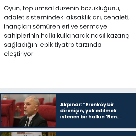
Oyun, toplumsal düzenin bozukluğunu,
adalet sistemindeki aksaklıkları, cehaleti,
inançları sömürenleri ve sermaye
sahiplerinin halkı kullanarak nasıl kazanç
sağladığını epik tiyatro tarzında
eleştiriyor.
Akpınar: “Erenköy bir
direnişin, yok edilmek
istenen bir halkın ‘Ben
buradayım ve var olmaya
devam edeceğim’ dediği
yer