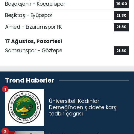
Başakşehir - Kocaelispor
19:00
Beşiktaş - Eyüpspor
21:30
Amed - Erzurumspor FK
21:30
17 Ağustos, Pazartesi
Samsunspor - Göztepe
21:30
Trend Haberler
1
Üniversiteli Kadınlar
Derneği'nden şiddete karşı
tedbir çağrısı
2