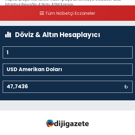
İstanbul Beyoğlu 4 Nolu ASM Karşısı
Tüm Nöbetçi Eczaneler
0 (212) 297 96 92
Yol Tarifi Al
Döviz & Altın Hesaplayıcı
₺