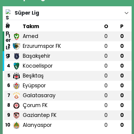
Süper Lig
#
Takım
O
P
Amed
0
0
1
Erzurumspor FK
0
0
2
Başakşehir
0
0
3
Kocaelispor
0
0
4
Beşiktaş
0
0
5
Eyüpspor
0
0
6
Galatasaray
0
0
7
Çorum FK
0
0
8
Gaziantep FK
0
0
9
Alanyaspor
0
0
10