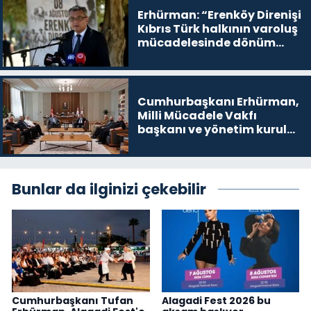
Erhürman: “Erenköy Direnişi
Kıbrıs Türk halkının varoluş
mücadelesinde dönüm
noktalarından biri”
Cumhurbaşkanı Erhürman,
Milli Mücadele Vakfı
başkanı ve yönetim kurulu
üyelerini kabul etti
Bunlar da ilginizi çekebilir
Cumhurbaşkanı Tufan
Alagadi Fest 2026 bu