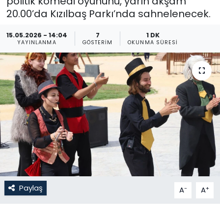
politik komedi oyununu, yarın akşam
20.00’da Kızılbaş Parkı’nda sahnelenecek.
Gündem
15.05.2026 - 14:04
7
1 DK
KKTC
YAYINLANMA
GÖSTERIM
OKUNMA SÜRESI
KKTC YEREL SEÇİM 2018
Kültür Sanat
Magazin
Moda
Nöbetçi Eczaneler
Paylaş
-
+
A
A
Otomobil Dünyası
Politika