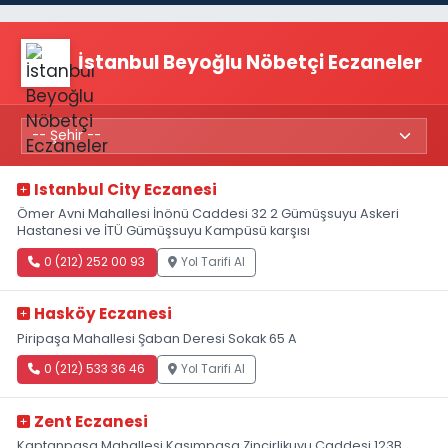
İstanbul Beyoğlu Nöbetçi Eczaneler
Istanbul City Eczanesi
Ömer Avni Mahallesi İnönü Caddesi 32 2 Gümüşsuyu Askeri
Hastanesi ve İTÜ Gümüşsuyu Kampüsü karşısı
0 (212) 252 00 93
Yol Tarifi Al
Hasköy Eczanesi
Piripaşa Mahallesi Şaban Deresi Sokak 65 A
0 (212) 533 36 46
Yol Tarifi Al
Zent Eczanesi
Kaptanpaşa Mahallesi Kasımpaşa Zincirlikuyu Caddesi 123B