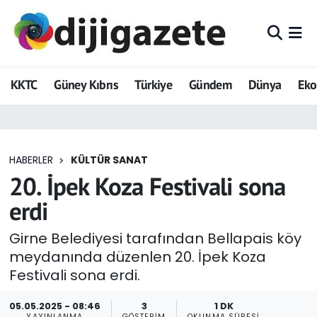
ADVERTORIAL
Hava Durumu
KKTC
Güney Kıbrıs
Türkiye
Gündem
Dünya
Ek
Dijigazete
Trafik Durumu
Dünya
Süper Lig Puan Durumu ve Fikstür
HABERLER
KÜLTÜR SANAT
Eğitim
Tüm Manşetler
20. İpek Koza Festivali sona
Ekonomi
Son Dakika Haberleri
erdi
Foto Galeri
Haber Arşivi
Girne Belediyesi tarafından Bellapais köy
meydanında düzenlen 20. İpek Koza
GEZİ
Festivali sona erdi.
Güncel
05.05.2025 - 08:46
3
1 DK
YAYINLANMA
GÖSTERIM
OKUNMA SÜRESI