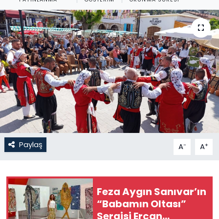
Gündem
KKTC
KKTC YEREL SEÇİM 2018
Kültür Sanat
Magazin
Moda
Paylaş
-
+
A
A
Nöbetçi Eczaneler
Feza Aygın Sanıvar’ın
Otomobil Dünyası
“Babamın Oltası”
Sergisi Ercan
Politika