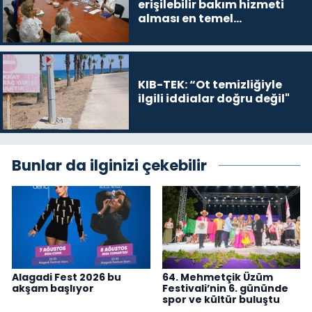
erişilebilir bakım hizmeti
alması en temel
önceliğimiz”
KIB-TEK: “Ot temizliğiyle
ilgili iddialar doğru değil"
Bunlar da ilginizi çekebilir
Alagadi Fest 2026 bu
64. Mehmetçik Üzüm
akşam başlıyor
Festivali’nin 6. gününde
spor ve kültür buluştu