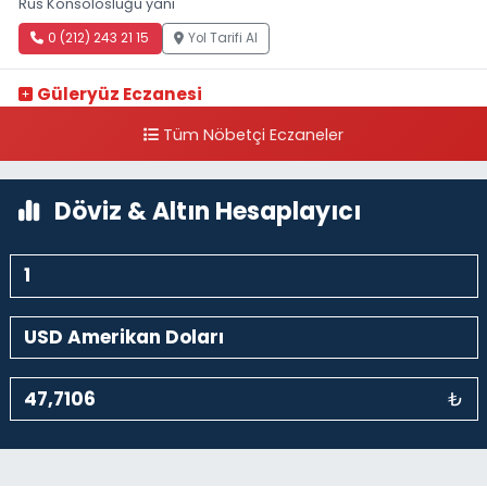
Rus Konsolosluğu yanı
0 (212) 243 21 15
Yol Tarifi Al
Güleryüz Eczanesi
Piripaşa Mahallesi Şaban Deresi Sokak 7 D Koç Müzesi Arkası-
Tüm Nöbetçi Eczaneler
kalaycıbahçe Meydana Doğru
0 (212) 369 95 85
Yol Tarifi Al
Döviz & Altın Hesaplayıcı
₺