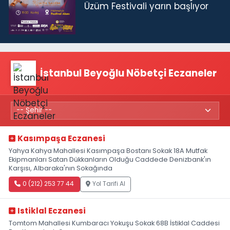
Üzüm Festivali yarın başlıyor
İstanbul Beyoğlu Nöbetçi Eczaneler
Kasımpaşa Eczanesi
Yahya Kahya Mahallesi Kasımpaşa Bostanı Sokak 18A Mutfak
Ekipmanları Satan Dükkanların Olduğu Caddede Denizbank'ın
Karşısı, Albaraka'nın Sokağında
0 (212) 253 77 44
Yol Tarifi Al
Istiklal Eczanesi
Tomtom Mahallesi Kumbaracı Yokuşu Sokak 68B İstiklal Caddesi