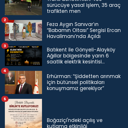
sürücüye yasal işlem, 35 araç
trafikten men
2
Feza Aygın Sanıvar’ın
“Babamın Oltası” Sergisi Ercan
Havalimanı’nda Açıldı
3
Batıkent ile Gönyeli-Alayköy
Ağıllar bölgesinde yarın 6
saatlik elektrik kesintisi…
4
Erhürman: “Şiddetten arınmak
için bütünsel politikaları
konuşmamız gerekiyor”
5
Boğaziçi'ndeki açılış ve
kutlama etkinliği