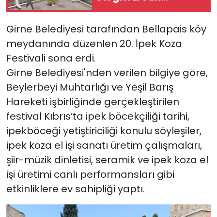
Havalimanı’nda
Açıldı
SAĞLIK
Girne Belediyesi tarafından Bellapais köy
meydanında düzenlen 20. İpek Koza
Spor
Festivali sona erdi.
Girne Belediyesi'nden verilen bilgiye göre,
Teknoloji
Beylerbeyi Muhtarlığı ve Yeşil Barış
TÜRKiYE
Hareketi işbirliğinde gerçekleştirilen
festival Kıbrıs’ta ipek böcekçiliği tarihi,
Video Galeri
ipekböceği yetiştiriciliği konulu
söyleşiler,
ipek koza el işi sanatı üretim çalışmaları,
YAŞAM
şiir-müzik dinletisi, seramik ve ipek koza el
Yazarlar
işi üretimi canlı performansları gibi
etkinliklere ev sahipliği yaptı.