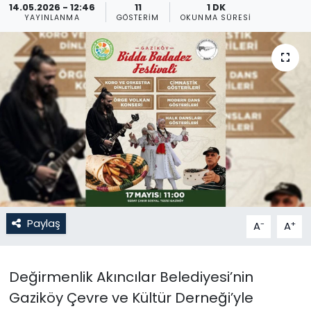
14.05.2026 - 12:46
11
1 DK
YAYINLANMA
GÖSTERIM
OKUNMA SÜRESI
Gündem
KKTC
KKTC YEREL SEÇİM 2018
Kültür Sanat
Magazin
Moda
Paylaş
-
+
A
A
Nöbetçi Eczaneler
Otomobil Dünyası
Değirmenlik Akıncılar Belediyesi’nin
Gaziköy Çevre ve Kültür Derneği’yle
Politika