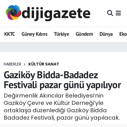
ADVERTORIAL
Hava Durumu
KKTC
Güney Kıbrıs
Türkiye
Gündem
Dünya
Ek
Dijigazete
Trafik Durumu
Dünya
Süper Lig Puan Durumu ve Fikstür
HABERLER
KÜLTÜR SANAT
Eğitim
Tüm Manşetler
Gaziköy Bidda-Badadez
Ekonomi
Son Dakika Haberleri
Festivali pazar günü yapılıyor
Foto Galeri
Haber Arşivi
Değirmenlik Akıncılar Belediyesi’nin
Gaziköy Çevre ve Kültür Derneği’yle
GEZİ
ortaklaşa düzenlediği Gaziköy Bidda
Badadez Festivali, pazar günü yapılacak.
Güncel