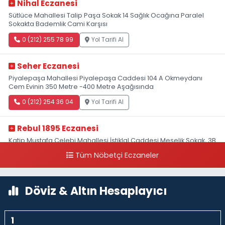
Nihal Eczanesi
Sütlüce Mahallesi Talip Paşa Sokak 14 Sağlık Ocağına Paralel
Sokakta Bademlik Cami Karşısı
0 (212) 255 78 99
Yol Tarifi Al
Seher Eczanesi
Piyalepaşa Mahallesi Piyalepaşa Caddesi 104 A Okmeydanı
Cem Evinin 350 Metre -400 Metre Aşağısında
0 (212) 254 36 04
Yol Tarifi Al
Rebul 1895 Eczanesi
Katip Mustafa Çelebi Mahallesi İstiklal Caddesi Meşelik Sokak, 3B
Akbank Sanat karşısı, Fransız Konsolosluğu Çaprazı
Tüm Nöbetçi Eczaneler
0 (212) 243 69 36
Yol Tarifi Al
Döviz & Altın Hesaplayıcı