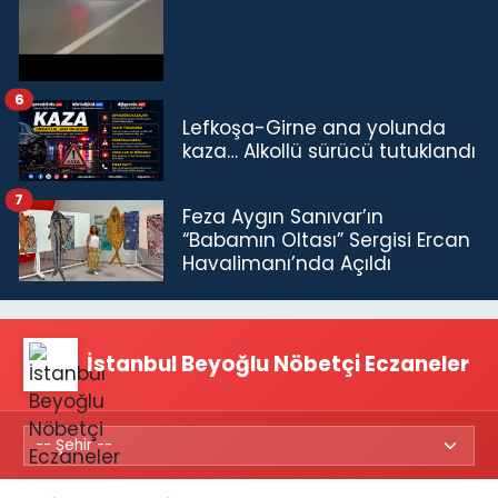
6
Lefkoşa-Girne ana yolunda
kaza… Alkollü sürücü tutuklandı
7
Feza Aygın Sanıvar’ın
“Babamın Oltası” Sergisi Ercan
Havalimanı’nda Açıldı
İstanbul Beyoğlu Nöbetçi Eczaneler