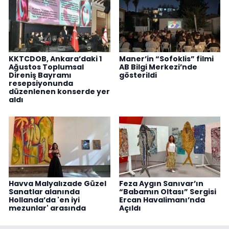
KKTCDOB, Ankara’daki 1
Maner’in “Sofoklis” filmi
Ağustos Toplumsal
AB Bilgi Merkezi’nde
Direniş Bayramı
gösterildi
resepsiyonunda
düzenlenen konserde yer
aldı
Havva Malyalızade Güzel
Feza Aygın Sanıvar’ın
Sanatlar alanında
“Babamın Oltası” Sergisi
Hollanda’da 'en iyi
Ercan Havalimanı’nda
mezunlar' arasında
Açıldı