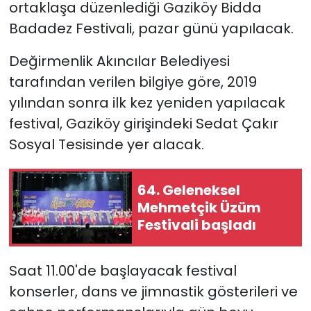
ortaklaşa düzenlediği Gaziköy Bidda
Badadez Festivali, pazar günü yapılacak.
SAĞLIK
Değirmenlik Akıncılar Belediyesi
Spor
tarafından verilen bilgiye göre,
2019
yılından sonra ilk kez yeniden yapılacak
Teknoloji
festival, Gaziköy girişindeki Sedat Çakır
TÜRKiYE
Sosyal Tesisinde yer alacak.
Video Galeri
64. Geleneksel
Mehmetçik Üzüm
YAŞAM
Festivali başladı
Yazarlar
Saat 11.00'de başlayacak festival
konserler, dans ve jimnastik gösterileri ve