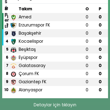
#
Takım
O
P
Amed
0
0
1
Erzurumspor FK
0
0
2
Başakşehir
0
0
3
Kocaelispor
0
0
4
Beşiktaş
0
0
5
Eyüpspor
0
0
6
Galatasaray
0
0
7
Çorum FK
0
0
8
Gaziantep FK
0
0
9
Alanyaspor
0
0
10
Detaylar için tıklayın