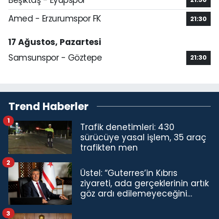
Amed - Erzurumspor FK
21:30
17 Ağustos, Pazartesi
Samsunspor - Göztepe
21:30
Trend Haberler
1
Trafik denetimleri: 430
sürücüye yasal işlem, 35 araç
trafikten men
2
Üstel: “Guterres’in Kıbrıs
ziyareti, ada gerçeklerinin artık
göz ardı edilemeyeceğini
göstermiştir”
3