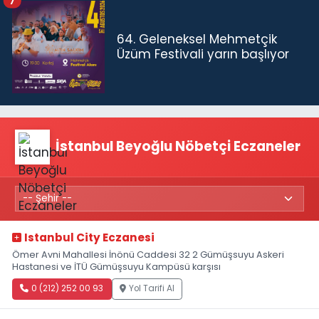
7
64. Geleneksel Mehmetçik
Üzüm Festivali yarın başlıyor
İstanbul Beyoğlu Nöbetçi Eczaneler
Istanbul City Eczanesi
Ömer Avni Mahallesi İnönü Caddesi 32 2 Gümüşsuyu Askeri
Hastanesi ve İTÜ Gümüşsuyu Kampüsü karşısı
0 (212) 252 00 93
Yol Tarifi Al