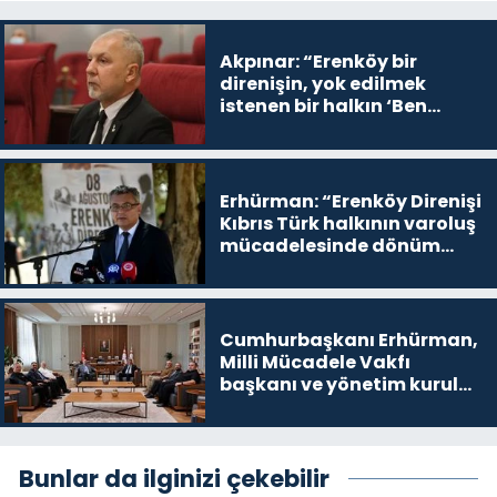
Akpınar: “Erenköy bir
direnişin, yok edilmek
istenen bir halkın ‘Ben
buradayım ve var olmaya
devam edeceğim’ dediği
yer
Erhürman: “Erenköy Direnişi
Kıbrıs Türk halkının varoluş
mücadelesinde dönüm
noktalarından biri”
Cumhurbaşkanı Erhürman,
Milli Mücadele Vakfı
başkanı ve yönetim kurulu
üyelerini kabul etti
Bunlar da ilginizi çekebilir