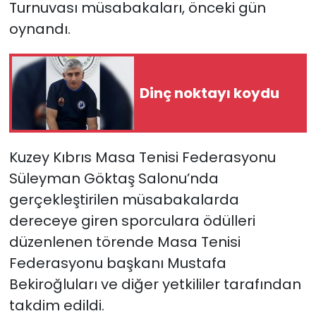
Turnuvası müsabakaları, önceki gün
oynandı.
SAĞLIK
Spor
Dinç noktayı koydu
Teknoloji
TÜRKiYE
Kuzey Kıbrıs Masa Tenisi Federasyonu
Video Galeri
Süleyman Göktaş Salonu’nda
gerçekleştirilen müsabakalarda
YAŞAM
dereceye giren sporculara ödülleri
düzenlenen törende Masa Tenisi
Yazarlar
Federasyonu başkanı Mustafa
Bekiroğluları ve diğer yetkililer tarafından
takdim edildi.