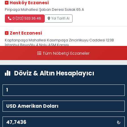
Hasköy Eczanesi
Piripaşa Mahallesi Şaban Deresi Sokak 65 A
0 (212) 533 36 46
Yol Tarifi Al
Zent Eczanesi
Kaptanpaşa Mahallesi Kasımpaşa Zincirlikuyu Caddesi 123B
İstanbul Beyoğlu 4 Nolu ASM Karşısı
Tüm Nöbetçi Eczaneler
0 (212) 297 96 92
Yol Tarifi Al
Döviz & Altın Hesaplayıcı
₺