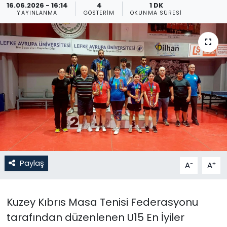
16.06.2026 - 16:14
4
1 DK
YAYINLANMA
GÖSTERIM
OKUNMA SÜRESI
Gündem
KKTC
KKTC YEREL SEÇİM 2018
Kültür Sanat
Magazin
Moda
Paylaş
-
+
A
A
Nöbetçi Eczaneler
Otomobil Dünyası
Kuzey Kıbrıs Masa Tenisi Federasyonu
tarafından düzenlenen U15 En İyiler
Politika