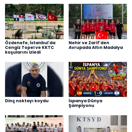
Özdenefe, İstanbul'da
Nehir ve Zarif'den
Cengiz Topel ve KKTC
Avrupada Altın Madalya
koşularını izledi
Dinç noktayı koydu
İspanya Dünya
Şampiyonu