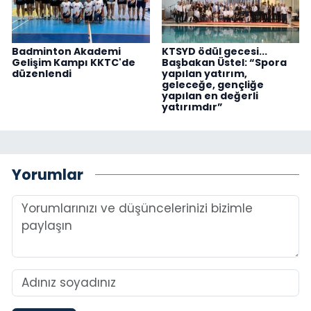
Badminton Akademi
KTSYD ödül gecesi...
Gelişim Kampı KKTC'de
Başbakan Üstel: “Spora
düzenlendi
yapılan yatırım,
geleceğe, gençliğe
yapılan en değerli
yatırımdır”
Yorumlar