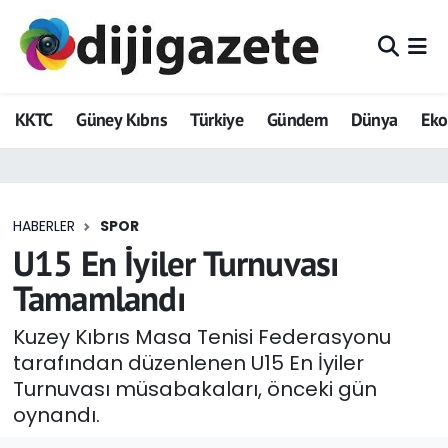
ADVERTORIAL
Hava Durumu
KKTC
Güney Kıbrıs
Türkiye
Gündem
Dünya
Ek
Dijigazete
Trafik Durumu
Dünya
Süper Lig Puan Durumu ve Fikstür
HABERLER
SPOR
Eğitim
Tüm Manşetler
U15 En İyiler Turnuvası
Ekonomi
Son Dakika Haberleri
Tamamlandı
Foto Galeri
Haber Arşivi
Kuzey Kıbrıs Masa Tenisi Federasyonu
tarafından düzenlenen U15 En İyiler
GEZİ
Turnuvası müsabakaları, önceki gün
oynandı.
Güncel