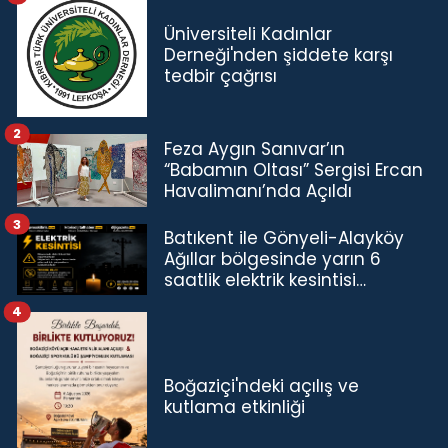
Üniversiteli Kadınlar
Derneği'nden şiddete karşı
tedbir çağrısı
2
Feza Aygın Sanıvar’ın
“Babamın Oltası” Sergisi Ercan
Havalimanı’nda Açıldı
3
Batıkent ile Gönyeli-Alayköy
Ağıllar bölgesinde yarın 6
saatlik elektrik kesintisi…
4
Boğaziçi'ndeki açılış ve
kutlama etkinliği