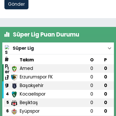
Gönder
Süper Lig Puan Durumu
Süper Lig
#
Takım
O
P
Amed
0
0
1
Erzurumspor FK
0
0
2
Başakşehir
0
0
3
Kocaelispor
0
0
4
Beşiktaş
0
0
5
Eyüpspor
0
0
6