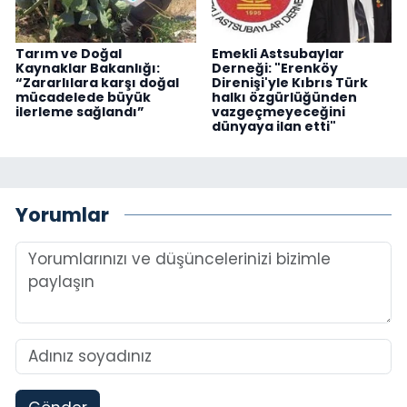
Tarım ve Doğal
Emekli Astsubaylar
Kaynaklar Bakanlığı:
Derneği: "Erenköy
“Zararlılara karşı doğal
Direnişi'yle Kıbrıs Türk
mücadelede büyük
halkı özgürlüğünden
ilerleme sağlandı”
vazgeçmeyeceğini
dünyaya ilan etti"
Yorumlar