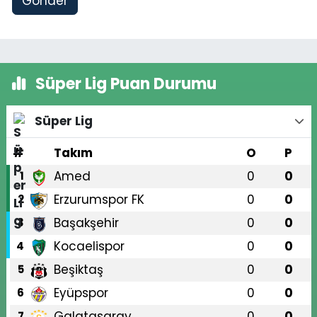
Gönder
Süper Lig Puan Durumu
Süper Lig
#
Takım
O
P
Amed
0
0
1
Erzurumspor FK
0
0
2
Başakşehir
0
0
3
Kocaelispor
0
0
4
Beşiktaş
0
0
5
Eyüpspor
0
0
6
Galatasaray
0
0
7