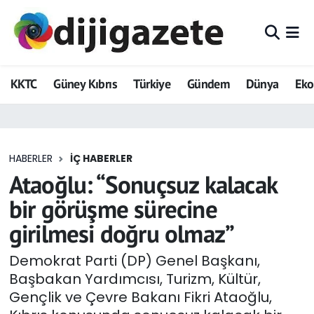
ADVERTORIAL
Hava Durumu
KKTC
Güney Kıbrıs
Türkiye
Gündem
Dünya
Ek
Dijigazete
Trafik Durumu
Dünya
Süper Lig Puan Durumu ve Fikstür
HABERLER
İÇ HABERLER
Eğitim
Tüm Manşetler
Ataoğlu: “Sonuçsuz kalacak
Ekonomi
Son Dakika Haberleri
bir görüşme sürecine
girilmesi doğru olmaz”
Foto Galeri
Haber Arşivi
Demokrat Parti (DP) Genel Başkanı,
GEZİ
Başbakan Yardımcısı, Turizm, Kültür,
Gençlik ve Çevre Bakanı Fikri Ataoğlu,
Güncel