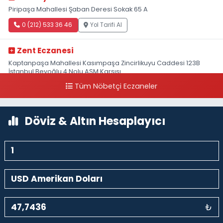
Piripaşa Mahallesi Şaban Deresi Sokak 65 A
0 (212) 533 36 46
Yol Tarifi Al
Zent Eczanesi
Kaptanpaşa Mahallesi Kasımpaşa Zincirlikuyu Caddesi 123B
İstanbul Beyoğlu 4 Nolu ASM Karşısı
Tüm Nöbetçi Eczaneler
0 (212) 297 96 92
Yol Tarifi Al
Döviz & Altın Hesaplayıcı
₺