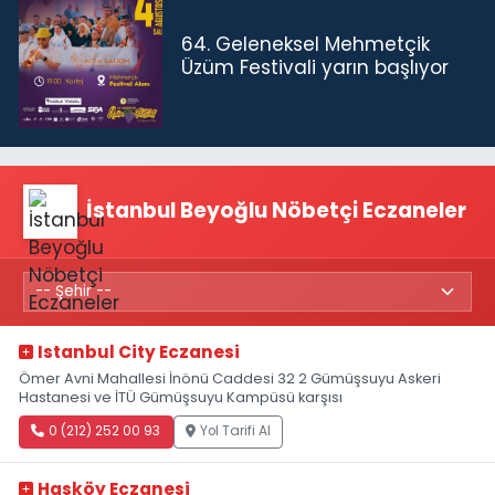
64. Geleneksel Mehmetçik
Üzüm Festivali yarın başlıyor
İstanbul Beyoğlu Nöbetçi Eczaneler
Istanbul City Eczanesi
Ömer Avni Mahallesi İnönü Caddesi 32 2 Gümüşsuyu Askeri
Hastanesi ve İTÜ Gümüşsuyu Kampüsü karşısı
0 (212) 252 00 93
Yol Tarifi Al
Hasköy Eczanesi