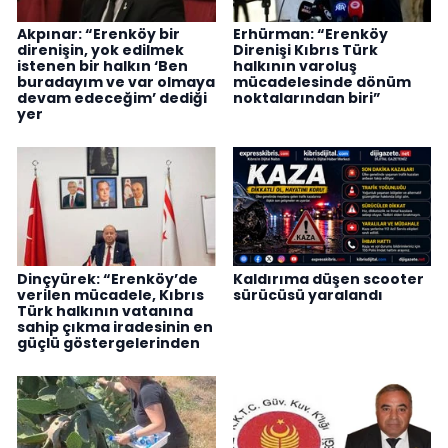
Akpınar: “Erenköy bir
Erhürman: “Erenköy
direnişin, yok edilmek
Direnişi Kıbrıs Türk
istenen bir halkın ‘Ben
halkının varoluş
buradayım ve var olmaya
mücadelesinde dönüm
devam edeceğim’ dediği
noktalarından biri”
yer
Dinçyürek: “Erenköy’de
Kaldırıma düşen scooter
verilen mücadele, Kıbrıs
sürücüsü yaralandı
Türk halkının vatanına
sahip çıkma iradesinin en
güçlü göstergelerinden