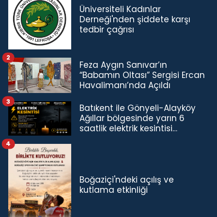
Üniversiteli Kadınlar
Derneği'nden şiddete karşı
tedbir çağrısı
2
Feza Aygın Sanıvar’ın
“Babamın Oltası” Sergisi Ercan
Havalimanı’nda Açıldı
3
Batıkent ile Gönyeli-Alayköy
Ağıllar bölgesinde yarın 6
saatlik elektrik kesintisi…
4
Boğaziçi'ndeki açılış ve
kutlama etkinliği