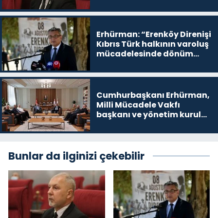
buradayım ve var olmaya
devam edeceğim’ dediği
yer
Erhürman: “Erenköy Direnişi
Kıbrıs Türk halkının varoluş
mücadelesinde dönüm
noktalarından biri”
Cumhurbaşkanı Erhürman,
Milli Mücadele Vakfı
başkanı ve yönetim kurulu
üyelerini kabul etti
Bunlar da ilginizi çekebilir