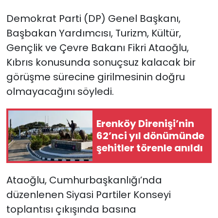
Demokrat Parti (DP) Genel Başkanı,
SAĞLIK
Başbakan Yardımcısı, Turizm, Kültür,
Gençlik ve Çevre Bakanı Fikri Ataoğlu,
Spor
Kıbrıs konusunda sonuçsuz kalacak bir
Teknoloji
görüşme sürecine girilmesinin doğru
olmayacağını söyledi.
TÜRKiYE
Video Galeri
Erenköy Direnişi’nin
62’nci yıl dönümünde
şehitler törenle anıldı
YAŞAM
Yazarlar
Ataoğlu, Cumhurbaşkanlığı’nda
düzenlenen Siyasi Partiler Konseyi
toplantısı çıkışında basına