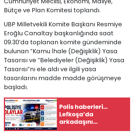
Cumhuriyet Meclisi, Ekonomi, Maliye,
Bütçe ve Plan Komitesi toplandı.
SAĞLIK
UBP Milletvekili Komite Başkanı Resmiye
Spor
Eroğlu Canaltay başkanlığında saat
09.30’da toplanan komite gündeminde
Teknoloji
bulunan “Kamu İhale (Değişiklik) Yasa
Tasarısı
ve “Belediyeler (Değişiklik) Yasa
TÜRKiYE
Tasarısı”nı ele aldı ve ilgili yasa
Video Galeri
tasarılarını madde madde görüşmeye
başladı.
YAŞAM
Yazarlar
Polis haberleri…
Lefkoşa’da
arkadaşını
bıçaklayan şahıs