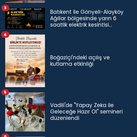
3
Batıkent ile Gönyeli-Alayköy
Ağıllar bölgesinde yarın 6
saatlik elektrik kesintisi…
4
Boğaziçi'ndeki açılış ve
kutlama etkinliği
5
Vadili'de "Yapay Zeka ile
Geleceğe Hazır Ol" semineri
düzenlendi
6