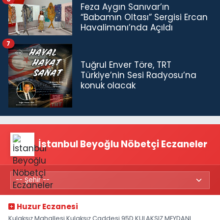
Feza Aygın Sanıvar’ın
“Babamın Oltası” Sergisi Ercan
Havalimanı’nda Açıldı
7
Tuğrul Enver Töre, TRT
Türkiye’nin Sesi Radyosu’na
konuk olacak
İstanbul Beyoğlu Nöbetçi Eczaneler
Huzur Eczanesi
Kulaksız Mahallesi Kulaksız Caddesi 95D KULAKSIZ MEYDANI