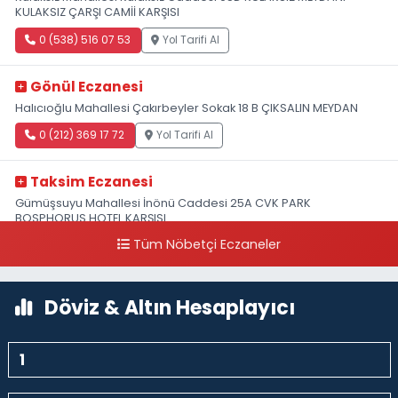
KULAKSIZ ÇARŞI CAMİİ KARŞISI
0 (538) 516 07 53
Yol Tarifi Al
Gönül Eczanesi
Halıcıoğlu Mahallesi Çakırbeyler Sokak 18 B ÇIKSALIN MEYDAN
0 (212) 369 17 72
Yol Tarifi Al
Taksim Eczanesi
Gümüşsuyu Mahallesi İnönü Caddesi 25A CVK PARK
BOSPHORUS HOTEL KARŞISI
Tüm Nöbetçi Eczaneler
0 (212) 249 50 99
Yol Tarifi Al
Döviz & Altın Hesaplayıcı