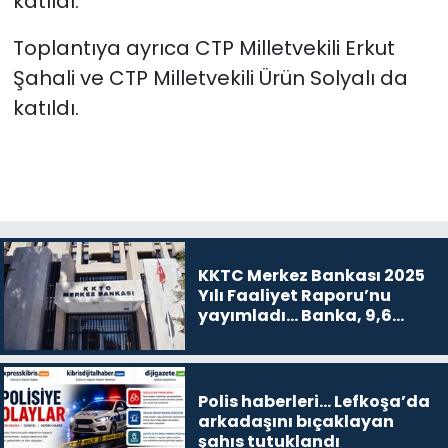
katıldı.
Toplantıya ayrıca CTP Milletvekili Erkut
Şahali ve CTP Milletvekili Ürün Solyalı da
katıldı.
KKTC Merkez Bankası 2025
Yılı Faaliyet Raporu’nu
yayımladı... Banka, 9,6
milyar TL kar etti
Polis haberleri… Lefkoşa’da
arkadaşını bıçaklayan
şahıs tutuklandı