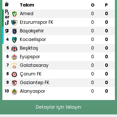
#
Takım
O
P
Amed
0
0
1
Erzurumspor FK
0
0
2
Başakşehir
0
0
3
Kocaelispor
0
0
4
Beşiktaş
0
0
5
Eyüpspor
0
0
6
Galatasaray
0
0
7
Çorum FK
0
0
8
Gaziantep FK
0
0
9
Alanyaspor
0
0
10
Detaylar için tıklayın