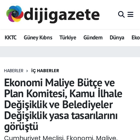
ADVERTORIAL
Hava Durumu
KKTC
Güney Kıbrıs
Türkiye
Gündem
Dünya
Ek
Dijigazete
Trafik Durumu
Dünya
Süper Lig Puan Durumu ve Fikstür
HABERLER
İÇ HABERLER
Eğitim
Tüm Manşetler
Ekonomi Maliye Bütçe ve
Ekonomi
Son Dakika Haberleri
Plan Komitesi, Kamu İlhale
Değişiklik ve Belediyeler
Foto Galeri
Haber Arşivi
Değişiklik yasa tasarılarını
GEZİ
görüştü
Güncel
Cumhuriyet Meclisi, Ekonomi, Maliye,