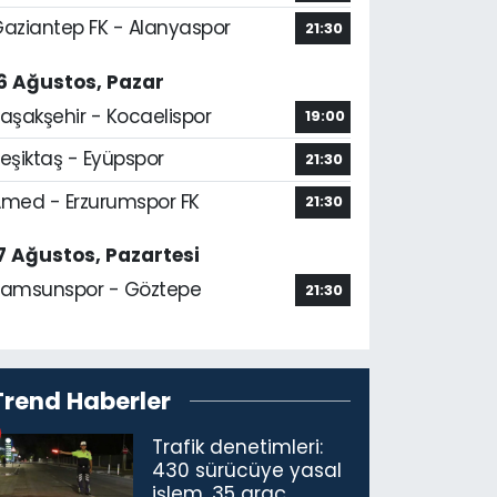
aziantep FK - Alanyaspor
21:30
6 Ağustos, Pazar
aşakşehir - Kocaelispor
19:00
eşiktaş - Eyüpspor
21:30
med - Erzurumspor FK
21:30
7 Ağustos, Pazartesi
amsunspor - Göztepe
21:30
Trend Haberler
Trafik denetimleri:
430 sürücüye yasal
işlem, 35 araç