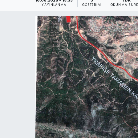
16.06.2026 - 15:33
3
1 DK
YAYINLANMA
GÖSTERIM
OKUNMA SÜRE
Gündem
KKTC
KKTC YEREL SEÇİM 2018
Kültür Sanat
Magazin
Moda
Nöbetçi Eczaneler
Otomobil Dünyası
Politika