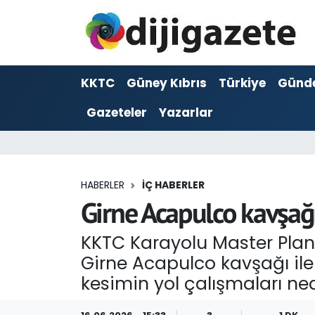
ADVERTORIAL
Hava Durumu
KKTC
Güney Kıbrıs
Türkiye
Günd
Dijigazete
Trafik Durumu
Gazeteler
Yazarlar
Dünya
Süper Lig Puan Durumu ve Fikstür
Eğitim
Tüm Manşetler
HABERLER
İÇ HABERLER
Ekonomi
Son Dakika Haberleri
Girne Acapulco kavşağı 
Foto Galeri
Haber Arşivi
KKTC Karayolu Master Pla
Girne Acapulco kavşağı ile
GEZİ
kesimin yol çalışmaları ned
Güncel