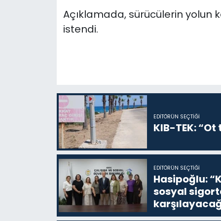
Açıklamada, sürücülerin yolun 
istendi.
EDITÖRÜN SEÇTIĞI
KIB-TEK: “Ot t
EDITÖRÜN SEÇTIĞI
Hasipoğlu: “K
sosyal sigor
karşılayacağ