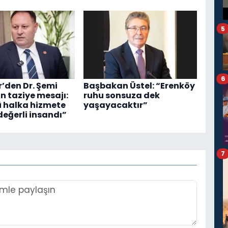
5
6
r’den Dr. Şemi
Başbakan Üstel: “Erenköy
n taziye mesajı:
ruhu sonsuza dek
 halka hizmete
yaşayacaktır”
eğerli insandı”
7