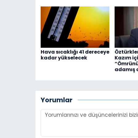
Hava sıcaklığı 41 dereceye
Öztürkle
kadar yükselecek
Kazım içi
“Ömrünü
adamış d
Yorumlar