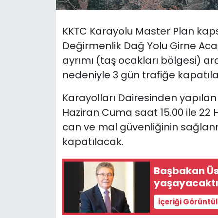
SAĞLIK
KKTC Karayolu Master Plan ka
Değirmenlik Dağ Yolu Girne Acap
Spor
ayrımı (taş ocakları bölgesi) ar
Teknoloji
nedeniyle 3 gün trafiğe kapatılaca
Karayolları Dairesinden yapılan
TÜRKiYE
Haziran Cuma saat 15.00 ile 22 
Video Galeri
can ve mal güvenliğinin sağlan
kapatılacak.
YAŞAM
Başbakan Üst
Yazarlar
yaşayacaktı
İçeriği Görüntü