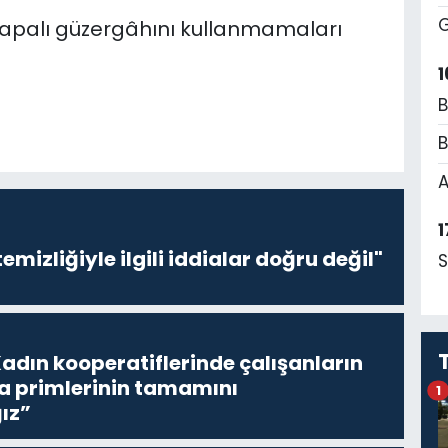
G
kapalı güzergâhını kullanmamaları
1
B
B
A
1
emizliğiyle ilgili iddialar doğru değil"
S
adın kooperatiflerinde çalışanların
ta primlerinin tamamını
1
ız”