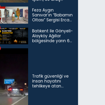
trafikten men
Feza Aygın
Sanıvar’ın “Babamın
Oltası” Sergisi Ercan
Havalimanı’nda
Açıldı
Batıkent ile Gönyeli-
Alayköy Ağıllar
bölgesinde yarın 6
saatlik elektrik
kesintisi…
Trafik güvenliği ve
insan hayatını
tehlikeye atan
sürücü ve yolcuya
ceza...