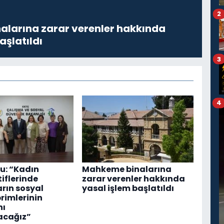
2
larına zarar verenler hakkında
aşlatıldı
3
4
u: “Kadın
Mahkeme binalarına
iflerinde
zarar verenler hakkında
arın sosyal
yasal işlem başlatıldı
primlerinin
ı
acağız”