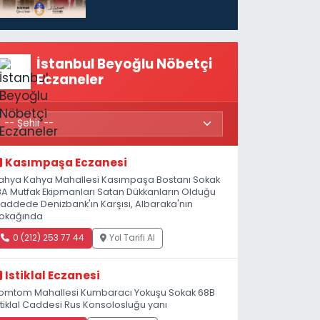
İstanbul Beyoğlu Nöbetçi
Eczaneler
Kasımpaşa Eczanesi
ahya Kahya Mahallesi Kasımpaşa Bostanı Sokak
8A Mutfak Ekipmanları Satan Dükkanların Olduğu
addede Denizbank'ın Karşısı, Albaraka'nın
okağında
0 (212) 253 77 44
Yol Tarifi Al
Istiklal Eczanesi
omtom Mahallesi Kumbaracı Yokuşu Sokak 68B
stiklal Caddesi Rus Konsolosluğu yanı