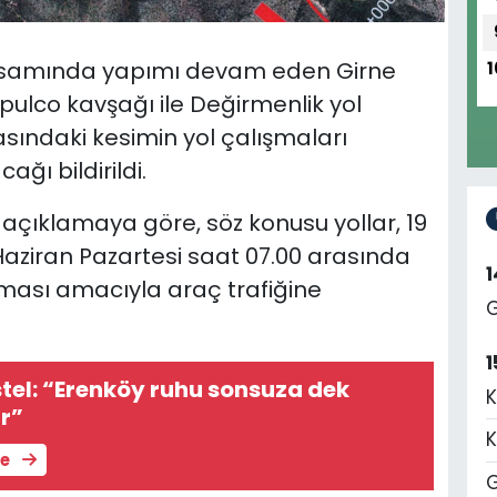
psamında yapımı devam eden Girne
1
ulco kavşağı ile Değirmenlik yol
asındaki kesimin yol çalışmaları
ğı bildirildi.
 açıklamaya göre, söz konusu yollar, 19
Haziran Pazartesi saat 07.00 arasında
ması amacıyla araç trafiğine
G
1
el: “Erenköy ruhu sonsuza dek
K
r”
K
le
G