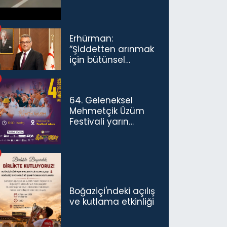
Erhürman:
“Şiddetten arınmak
için bütünsel
politikaları
konuşmamız
gerekiyor”
64. Geleneksel
Mehmetçik Üzüm
Festivali yarın
başlıyor
Boğaziçi'ndeki açılış
ve kutlama etkinliği