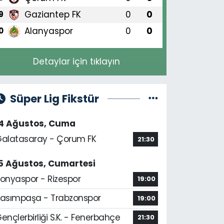
Gaziantep FK
0
0
9
Alanyaspor
0
0
0
Detaylar için tıklayın
Süper Lig Fikstür
14 Ağustos, Cuma
alatasaray - Çorum FK
21:30
5 Ağustos, Cumartesi
onyaspor - Rizespor
19:00
asımpaşa - Trabzonspor
19:00
ençlerbirliği S.K. - Fenerbahçe
21:30