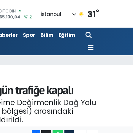
65.130,04
%1.2
°
DOLAR
31
İstanbul
47,7069
%0.17
EURO
55,0265
%0.01
aberler
Spor
Bilim
Eğitim
STERLİN
64,1897
%0.02
GRAM ALTIN
6618.49
%2.12
BİST100
13.887
%64
gün trafiğe kapalı
rne Değirmenlik Dağ Yolu
 bölgesi) arasındaki
irildi.