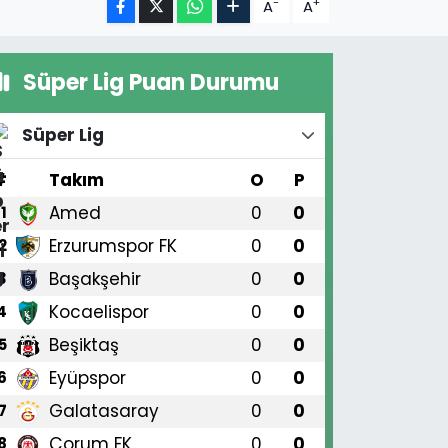
-
+
A
A
Süper Lig Puan Durumu
Süper Lig
#
Takım
O
P
Amed
0
0
1
Erzurumspor FK
0
0
2
Başakşehir
0
0
3
Kocaelispor
0
0
4
Beşiktaş
0
0
5
Eyüpspor
0
0
6
Galatasaray
0
0
7
Çorum FK
0
0
8