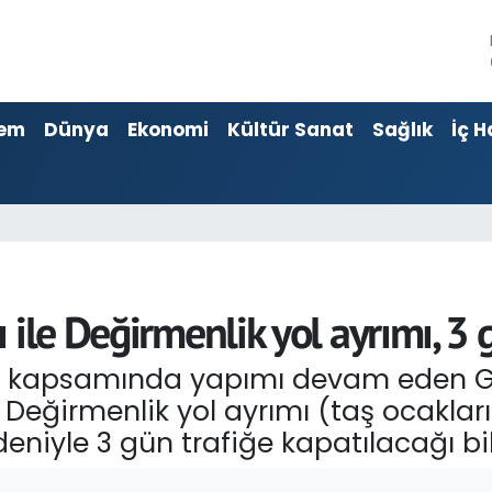
em
Dünya
Ekonomi
Kültür Sanat
Sağlık
İç H
ile Değirmenlik yol ayrımı, 3 
n kapsamında yapımı devam eden Gi
 Değirmenlik yol ayrımı (taş ocakları
eniyle 3 gün trafiğe kapatılacağı bild