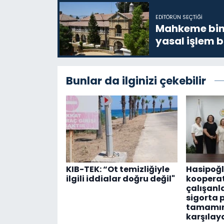
EDITÖRÜN SEÇTIĞI
Mahkeme bina
yasal işlem b
Bunlar da ilginizi çekebilir
KIB-TEK: “Ot temizliğiyle
Hasipoğl
ilgili iddialar doğru değil"
kooperat
çalışanl
sigorta 
tamamın
karşılay