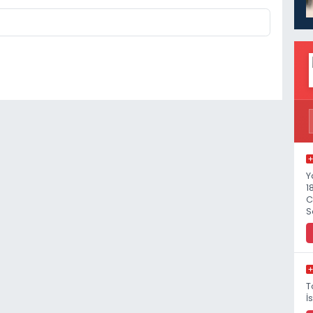
Y
1
C
S
T
İ