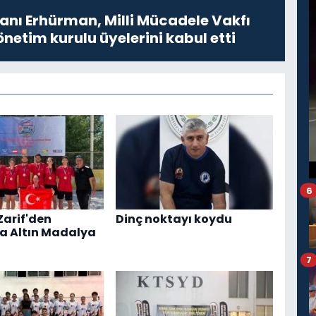
ı Erhürman, Milli Mücadele Vakfı
netim kurulu üyelerini kabul etti
6
Zarif'den
Dinç noktayı koydu
a Altın Madalya
7