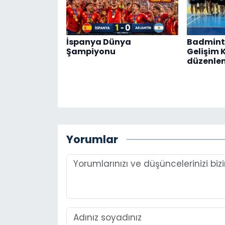
İspanya Dünya
Badmint
Şampiyonu
Gelişim 
düzenle
Yorumlar