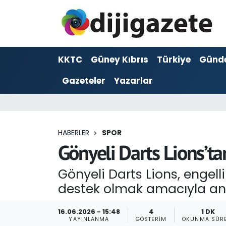
ADVERTORIAL
Hava Durumu
KKTC
Güney Kıbrıs
Türkiye
Günd
Dijigazete
Trafik Durumu
Gazeteler
Yazarlar
Dünya
Süper Lig Puan Durumu ve Fikstür
Eğitim
Tüm Manşetler
HABERLER
SPOR
Ekonomi
Son Dakika Haberleri
Gönyeli Darts Lions’ta
Foto Galeri
Haber Arşivi
Gönyeli Darts Lions, engell
destek olmak amacıyla anla
GEZİ
16.06.2026 - 15:48
4
1 DK
Güncel
YAYINLANMA
GÖSTERIM
OKUNMA SÜRE