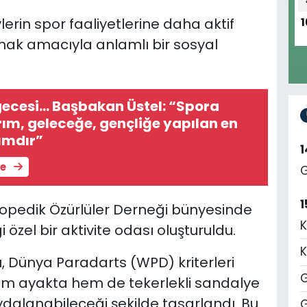
ylerin spor faaliyetlerine daha aktif
1
ak amacıyla anlamlı bir sosyal
ecesi... Başbakan Üstel: “Spora
rım, geleceğe, gençliğe yapılan en
rımdır”
le
G
1
rtopedik Özürlüler Derneği bünyesinde
K
özel bir aktivite odası oluşturuldu.
K
ı, Dünya Paradarts (WPD) kriterleri
G
em ayakta hem de tekerlekli sandalye
aydalanabileceği şekilde tasarlandı. Bu
G