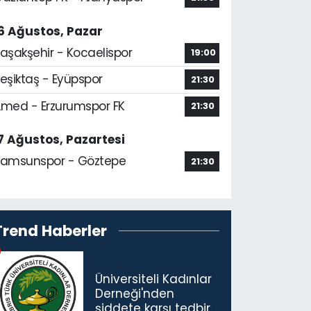
6 Ağustos, Pazar
aşakşehir - Kocaelispor
19:00
eşiktaş - Eyüpspor
21:30
med - Erzurumspor FK
21:30
7 Ağustos, Pazartesi
amsunspor - Göztepe
21:30
Trend Haberler
Üniversiteli Kadınlar
Derneği'nden
şiddete karşı tedbir