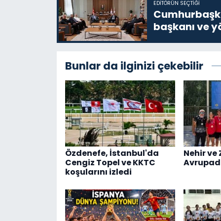
EDITÖRÜN SEÇTIĞI
Cumhurbaşkan
başkanı ve yö
Bunlar da ilginizi çekebilir
Özdenefe, İstanbul'da
Nehir ve 
Cengiz Topel ve KKTC
Avrupad
koşularını izledi