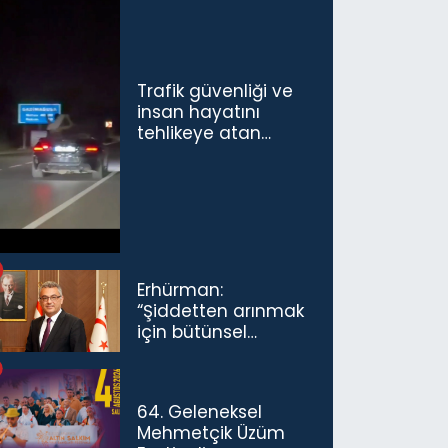
Trafik güvenliği ve
insan hayatını
tehlikeye atan
sürücü ve yolcuya
ceza...
Erhürman:
“Şiddetten arınmak
için bütünsel
politikaları
konuşmamız
gerekiyor”
64. Geleneksel
Mehmetçik Üzüm