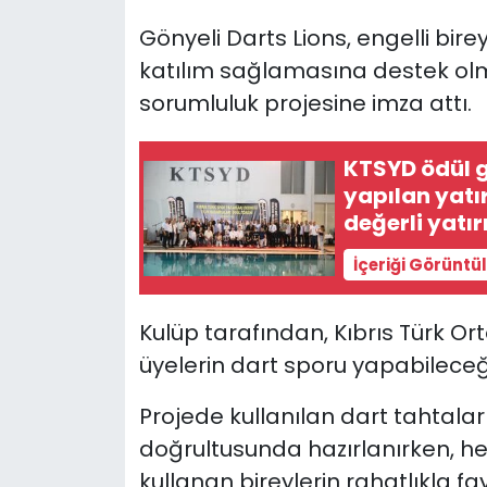
Gönyeli Darts Lions, engelli bire
SAĞLIK
katılım sağlamasına destek olm
sorumluluk projesine imza attı.
Spor
Teknoloji
KTSYD ödül g
yapılan yatı
TÜRKiYE
değerli yatı
İçeriği Görüntü
Video Galeri
YAŞAM
Kulüp tarafından, Kıbrıs Türk O
üyelerin dart sporu yapabileceği 
Yazarlar
Projede kullanılan dart tahtalar
doğrultusunda hazırlanırken, h
kullanan bireylerin rahatlıkla f