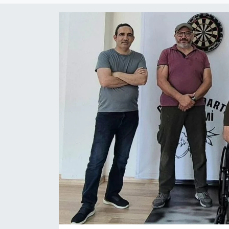
Gündem
KKTC
KKTC YEREL SEÇİM 2018
Kültür Sanat
Magazin
Moda
Nöbetçi Eczaneler
Otomobil Dünyası
Politika