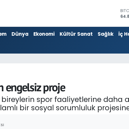
DOL
47,
EU
55,
em
Dünya
Ekonomi
Kültür Sanat
Sağlık
İç H
STE
64,4
GRA
666
BİS
13.
BIT
64.
n engelsiz proje
i bireylerin spor faaliyetlerine daha
mlı bir sosyal sorumluluk projesine
SI