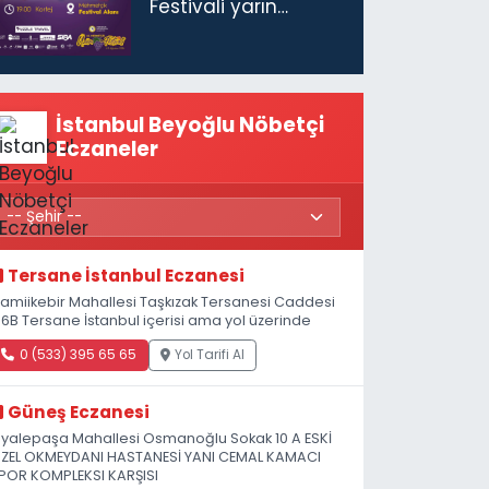
Festivali yarın
başlıyor
İstanbul Beyoğlu Nöbetçi
Eczaneler
Tersane İstanbul Eczanesi
amiikebir Mahallesi Taşkızak Tersanesi Caddesi
 6B Tersane İstanbul içerisi ama yol üzerinde
0 (533) 395 65 65
Yol Tarifi Al
Güneş Eczanesi
iyalepaşa Mahallesi Osmanoğlu Sokak 10 A ESKİ
ZEL OKMEYDANI HASTANESİ YANI CEMAL KAMACI
POR KOMPLEKSI KARŞISI