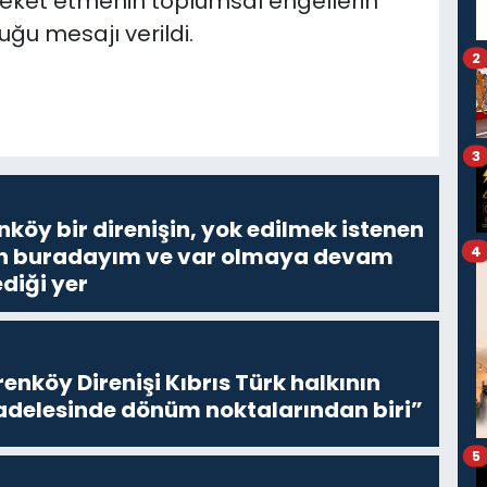
reket etmenin toplumsal engellerin
ğu mesajı verildi.
2
3
nköy bir direnişin, yok edilmek istenen
Ben buradayım ve var olmaya devam
4
diği yer
enköy Direnişi Kıbrıs Türk halkının
delesinde dönüm noktalarından biri”
5