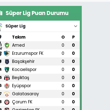
Süper Lig Puan Durumu
Süper Lig
#
Takım
O
P
Amed
0
0
1
Erzurumspor FK
0
0
2
Başakşehir
0
0
3
Kocaelispor
0
0
4
Beşiktaş
0
0
5
Eyüpspor
0
0
6
Galatasaray
0
0
7
Çorum FK
0
0
8
Gaziantep FK
0
0
9