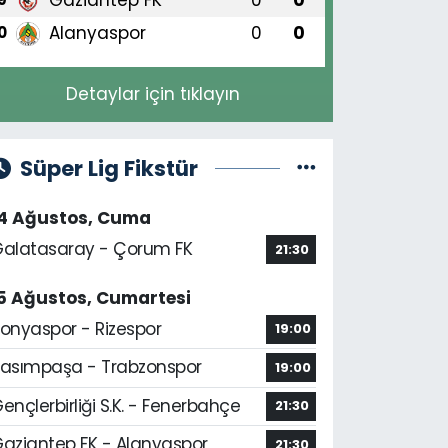
Alanyaspor
0
0
0
Detaylar için tıklayın
Süper Lig Fikstür
14 Ağustos, Cuma
alatasaray - Çorum FK
21:30
5 Ağustos, Cumartesi
onyaspor - Rizespor
19:00
asımpaşa - Trabzonspor
19:00
ençlerbirliği S.K. - Fenerbahçe
21:30
aziantep FK - Alanyaspor
21:30