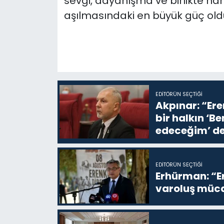
sevgi, dayanışma ve birlikte ha
aşılmasındaki en büyük güç oldu
EDITÖRÜN SEÇTIĞI
Akpınar: “Ere
bir halkın ‘
edeceğim’ de
EDITÖRÜN SEÇTIĞI
Erhürman: “Er
varoluş müca