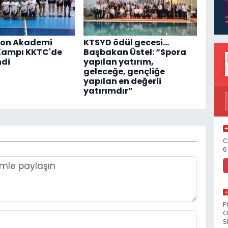
on Akademi
KTSYD ödül gecesi...
Kampı KKTC'de
Başbakan Üstel: “Spora
ndi
yapılan yatırım,
geleceğe, gençliğe
yapılan en değerli
yatırımdır”
C
6
P
Ö
S