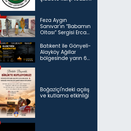
çağrısı
Feza Aygın
Sanıvar’ın “Babamın
Oltası” Sergisi Ercan
Havalimanı’nda
Açıldı
Batıkent ile Gönyeli-
Alayköy Ağıllar
bölgesinde yarın 6
saatlik elektrik
kesintisi…
Boğaziçi'ndeki açılış
ve kutlama etkinliği