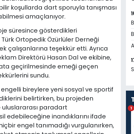
bilir koşullarda dart sporuyla tanışması
1
pabilmesi amaçlanıyor.
B
roje süresince gösterdikleri
B
s Türk Ortopedik Özürlüler Derneği
A
ek çalışanlarına teşekkür etti. Ayrıca
klam Direktörü Hasan Dal ve ekibine,
1
yata geçirilmesinde emeği geçen
S
kkürlerini sundu.
 engelli bireylere yeni sosyal ve sportif
klerini belirtirken, bu projeden
 uluslararası paradart
1
il edebileceğine inandıklarını ifade
hiçbir engel tanımadığı vurgulanırken,