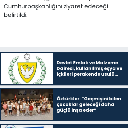
Cumhurbaşkanlığını ziyaret edeceği
belirtildi.
Devlet Emlak ve Malzeme
Dairesi, kullanılmış eşya ve
içkileri perakende usulü
satışa çıkaracak
Öztürkler: “Geçmişini bilen
çocuklar geleceği daha
güçlü inşa eder”