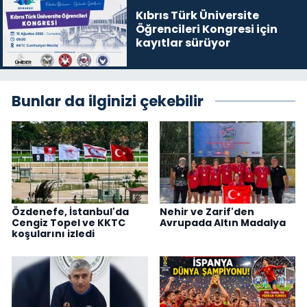
Kıbrıs Türk Üniversite
Öğrencileri Kongresi için
kayıtlar sürüyor
Bunlar da ilginizi çekebilir
Özdenefe, İstanbul'da
Nehir ve Zarif'den
Cengiz Topel ve KKTC
Avrupada Altın Madalya
koşularını izledi