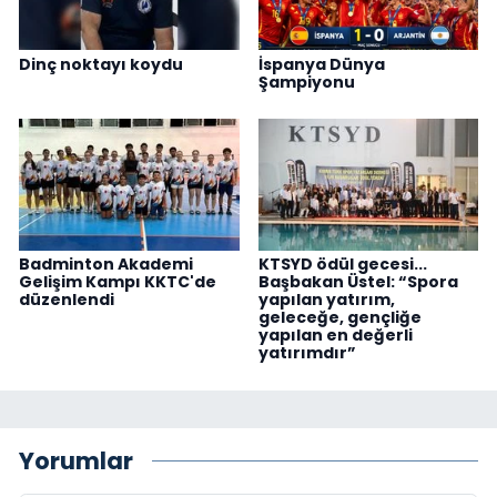
Dinç noktayı koydu
İspanya Dünya
Şampiyonu
Badminton Akademi
KTSYD ödül gecesi...
Gelişim Kampı KKTC'de
Başbakan Üstel: “Spora
düzenlendi
yapılan yatırım,
geleceğe, gençliğe
yapılan en değerli
yatırımdır”
Yorumlar