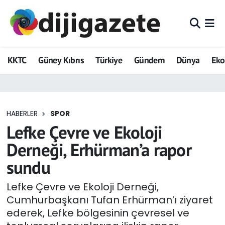
ADVERTORIAL
Hava Durumu
KKTC
Güney Kıbrıs
Türkiye
Gündem
Dünya
Ek
Dijigazete
Trafik Durumu
Dünya
Süper Lig Puan Durumu ve Fikstür
HABERLER
SPOR
Eğitim
Tüm Manşetler
Lefke Çevre ve Ekoloji
Ekonomi
Son Dakika Haberleri
Derneği, Erhürman’a rapor
sundu
Foto Galeri
Haber Arşivi
Lefke Çevre ve Ekoloji Derneği,
GEZİ
Cumhurbaşkanı Tufan Erhürman’ı ziyaret
ederek, Lefke bölgesinin çevresel ve
Güncel