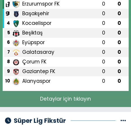
Erzurumspor FK
0
0
2
Başakşehir
0
0
3
Kocaelispor
0
0
4
Beşiktaş
0
0
5
Eyüpspor
0
0
6
Galatasaray
0
0
7
Çorum FK
0
0
8
Gaziantep FK
0
0
9
Alanyaspor
0
0
10
Detaylar için tıklayın
Süper Lig Fikstür