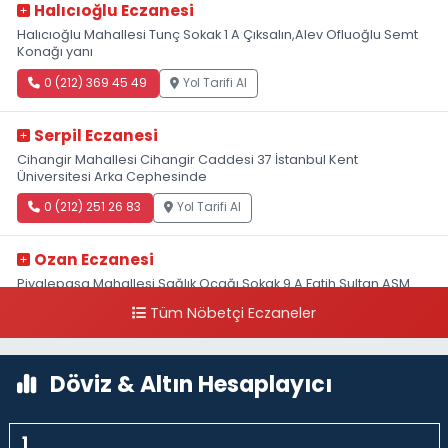
Halıcıoğlu Eczanesi
Halıcıoğlu Mahallesi Tunç Sokak 1 A Çıksalın,Alev Ofluoğlu Semt
Konağı yanı
0 (212) 369 45 49
Yol Tarifi Al
Serpil Eczanesi
Cihangir Mahallesi Cihangir Caddesi 37 İstanbul Kent
Üniversitesi Arka Cephesinde
0 (212) 251 26 83
Yol Tarifi Al
Ozan Eczanesi
Piyalepaşa Mahallesi Sağlık Ocağı Sokak 9 A Fatih Sultan ASM
Yanı
Tüm Nöbetçi Eczaneler
0 (212) 297 30 13
Yol Tarifi Al
Döviz & Altın Hesaplayıcı