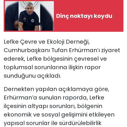
SAĞLIK
Dinç noktayı koydu
Spor
Lefke Çevre ve Ekoloji Derneği,
Teknoloji
Cumhurbaşkanı Tufan Erhürman’ı ziyaret
TÜRKiYE
ederek, Lefke bölgesinin çevresel ve
toplumsal sorunlarına ilişkin rapor
Video Galeri
sunduğunu açıkladı.
YAŞAM
Dernekten yapılan açıklamaya göre,
Erhürman’a sunulan raporda, Lefke
Yazarlar
ilçesinin altyapı sorunları, bölgenin
ekonomik ve sosyal gelişimini etkileyen
yapısal sorunlar ile sürdürülebilirlik