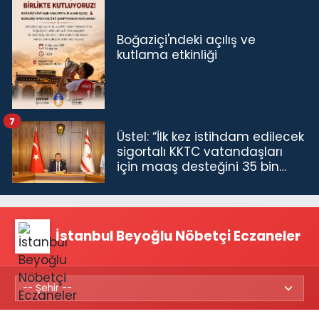
Boğaziçi'ndeki açılış ve
kutlama etkinliği
7
Üstel: “İlk kez istihdam edilecek
sigortalı KKTC vatandaşları
için maaş desteğini 35 bin
TL'ye çıkardık”
İstanbul Beyoğlu Nöbetçi Eczaneler