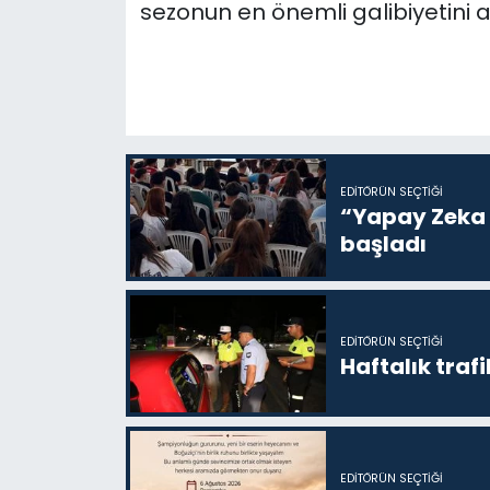
sezonun en önemli galibiyetini a
EDITÖRÜN SEÇTIĞI
“Yapay Zeka i
başladı
EDITÖRÜN SEÇTIĞI
Haftalık trafi
EDITÖRÜN SEÇTIĞI