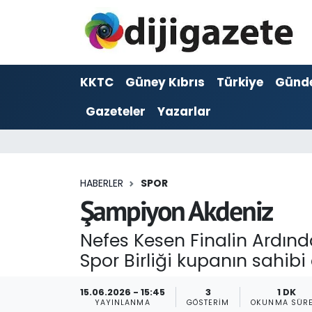
ADVERTORIAL
Hava Durumu
KKTC
Güney Kıbrıs
Türkiye
Günd
Dijigazete
Trafik Durumu
Gazeteler
Yazarlar
Dünya
Süper Lig Puan Durumu ve Fikstür
Eğitim
Tüm Manşetler
HABERLER
SPOR
Ekonomi
Son Dakika Haberleri
Şampiyon Akdeniz
Foto Galeri
Haber Arşivi
Nefes Kesen Finalin Ardınd
Spor Birliği kupanın sahibi
GEZİ
15.06.2026 - 15:45
3
1 DK
Güncel
YAYINLANMA
GÖSTERIM
OKUNMA SÜRE