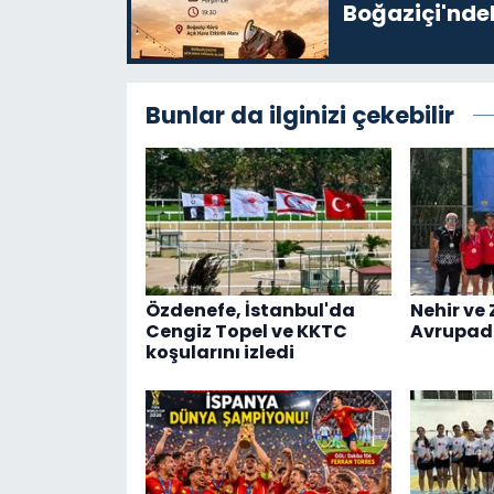
Boğaziçi'ndek
Bunlar da ilginizi çekebilir
Özdenefe, İstanbul'da
Nehir ve 
Cengiz Topel ve KKTC
Avrupad
koşularını izledi