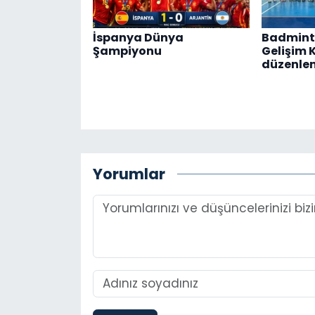
İspanya Dünya
Badmint
Şampiyonu
Gelişim 
düzenle
Yorumlar