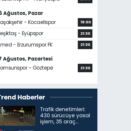
6 Ağustos, Pazar
aşakşehir - Kocaelispor
19:00
eşiktaş - Eyüpspor
21:30
med - Erzurumspor FK
21:30
7 Ağustos, Pazartesi
amsunspor - Göztepe
21:30
Trend Haberler
Trafik denetimleri:
430 sürücüye yasal
işlem, 35 araç
trafikten men