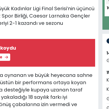
k Kadınlar Ligi Final Serisi’nin üçüncü
1
Spor Birliği, Caesar Larnaka Gençler
eriyi 2-1 kazandı ve sezonu
ı koydu
le
G
1
nda oynanan ve büyük heyecana sahne
K
stün bir performans ortaya koyan
 da desteğiyle kupaya uzanan taraf
K
akaladığı 18 sayılık farkı iyi
G
dönüş çabalarına izin vermedi ve
G