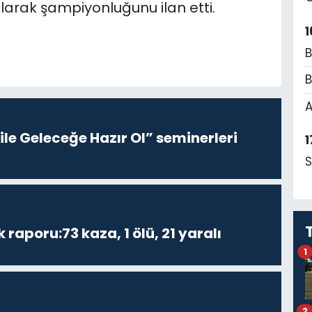
larak şampiyonluğunu ilan etti.
1
B
B
A
le Geleceğe Hazır Ol” seminerleri
1
S
k raporu:73 kaza, 1 ölü, 21 yaralı
1
2