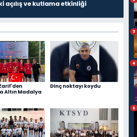
i açılış ve kutlama etkinliği
3
4
Zarif'den
Dinç noktayı koydu
a Altın Madalya
5