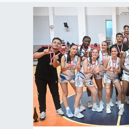
Gündem
KKTC
KKTC YEREL SEÇİM 2018
Kültür Sanat
Magazin
Moda
Nöbetçi Eczaneler
Otomobil Dünyası
Politika