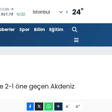
°
OLAR
24
İstanbul
,5894
%0.08
URO
,0398
%-0.02
aberler
Spor
Bilim
Eğitim
ERLİN
,1581
%0.16
AM ALTIN
08.83
%4.44
ST100
.703
%11
TCOIN
.927,78
%1.32
nde 2-1 öne geçen Akdeniz
-
+
A
A