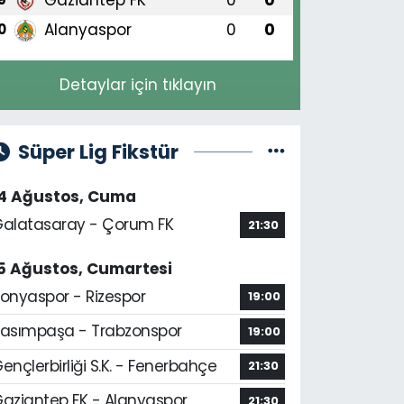
Alanyaspor
0
0
0
Detaylar için tıklayın
Süper Lig Fikstür
14 Ağustos, Cuma
alatasaray - Çorum FK
21:30
5 Ağustos, Cumartesi
onyaspor - Rizespor
19:00
asımpaşa - Trabzonspor
19:00
ençlerbirliği S.K. - Fenerbahçe
21:30
aziantep FK - Alanyaspor
21:30