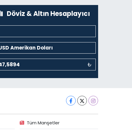
0 (212) 243 69 36
Yol Tarifi Al
Döviz & Altın Hesaplayıcı
₺
Tüm Manşetler