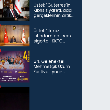
Üstel: “Guterres’in
Kıbrıs ziyareti, ada
gerçeklerinin artık
göz ardı
edilemeyeceğini
Üstel: “İlk kez
göstermiştir”
istihdam edilecek
sigortalı KKTC
vatandaşları için
maaş desteğini 35
bin TL'ye çıkardık”
64. Geleneksel
Mehmetçik Üzüm
Festivali yarın
başlıyor