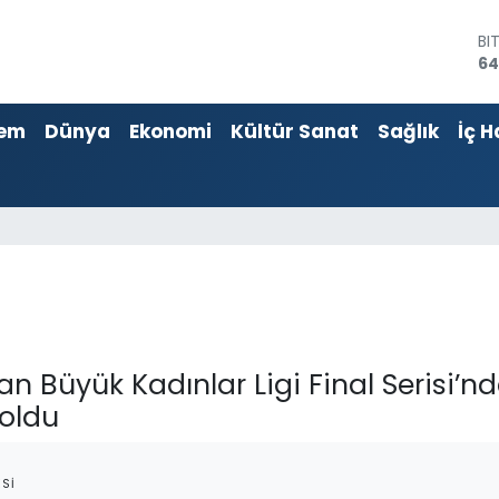
D
47
E
55
em
Dünya
Ekonomi
Kültür Sanat
Sağlık
İç H
ST
64
GR
65
Bİ
13
BI
64
an Büyük Kadınlar Ligi Final Serisi’
 oldu
SI