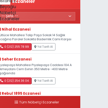
Eczaneler
Nihal Eczanesi
ütlüce Mahallesi Talip Paşa Sokak 14 Sağlık
cağına Paralel Sokakta Bademlik Cami Karşısı
0 (212) 255 78 99
Yol Tarifi Al
Seher Eczanesi
iyalepaşa Mahallesi Piyalepaşa Caddesi 104 A
kmeydanı Cem Evinin 350 Metre -400 Metre
şağısında
0 (212) 254 36 04
Yol Tarifi Al
Rebul 1895 Eczanesi
atip Mustafa Çelebi Mahallesi İstiklal Caddesi
Tüm Nöbetçi Eczaneler
eşelik Sokak, 3B Akbank Sanat karşısı, Fransız
onsolosluğu Çaprazı