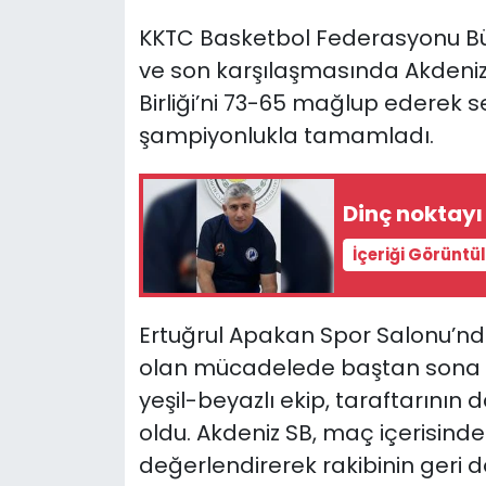
KKTC Basketbol Federasyonu Büyü
SAĞLIK
ve son karşılaşmasında Akdeniz 
Birliği’ni 73-65 mağlup ederek s
Spor
şampiyonlukla tamamladı.
Teknoloji
Dinç noktay
TÜRKiYE
İçeriği Görüntü
Video Galeri
YAŞAM
Ertuğrul Apakan Spor Salonu’
olan mücadelede baştan sona ü
Yazarlar
yeşil-beyazlı ekip, taraftarının
oldu. Akdeniz SB, maç içerisinde y
değerlendirerek rakibinin geri 