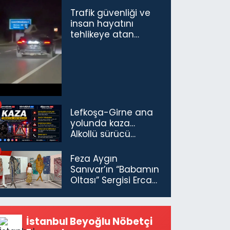
Trafik güvenliği ve
insan hayatını
tehlikeye atan
sürücü ve yolcuya
ceza...
Lefkoşa-Girne ana
yolunda kaza…
Alkollü sürücü
tutuklandı
Feza Aygın
Sanıvar’ın “Babamın
Oltası” Sergisi Ercan
Havalimanı’nda
Açıldı
İstanbul Beyoğlu Nöbetçi