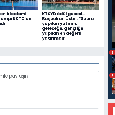
on Akademi
KTSYD ödül gecesi...
Kampı KKTC'de
Başbakan Üstel: “Spora
ndi
yapılan yatırım,
geleceğe, gençliğe
yapılan en değerli
yatırımdır”
6
7