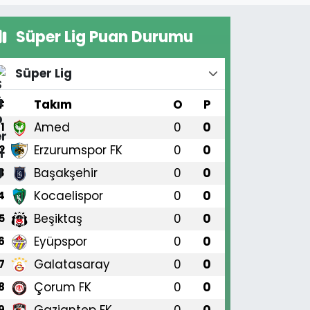
Süper Lig Puan Durumu
Süper Lig
#
Takım
O
P
Amed
0
0
1
Erzurumspor FK
0
0
2
Başakşehir
0
0
3
Kocaelispor
0
0
4
Beşiktaş
0
0
5
Eyüpspor
0
0
6
Galatasaray
0
0
7
Çorum FK
0
0
8
Gaziantep FK
0
0
9