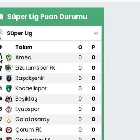
Süper Lig Puan Durumu
Süper Lig
#
Takım
O
P
Amed
0
0
1
Erzurumspor FK
0
0
2
Başakşehir
0
0
3
Kocaelispor
0
0
4
Beşiktaş
0
0
5
Eyüpspor
0
0
6
Galatasaray
0
0
7
Çorum FK
0
0
8
Gaziantep FK
0
0
9