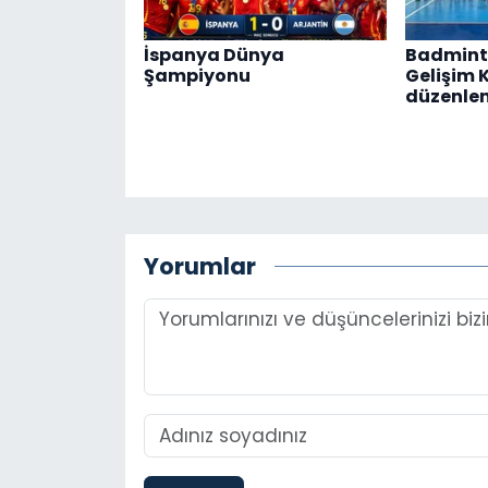
İspanya Dünya
Badmint
Şampiyonu
Gelişim 
düzenle
Yorumlar