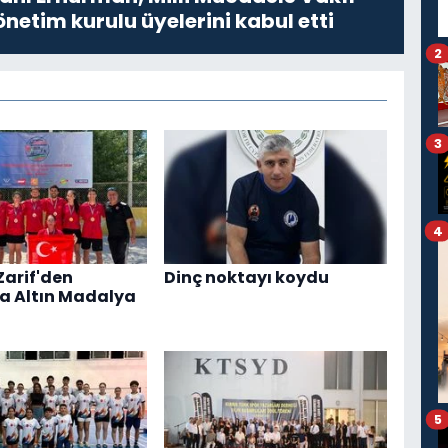
netim kurulu üyelerini kabul etti
2
3
4
Zarif'den
Dinç noktayı koydu
a Altın Madalya
5