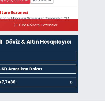
0 (212) 235 72 04
Yol Tarifi Al
Lara Eczanesi
ihangir Mahallesi, Sıraselviler Caddesi No:73 A
ihangir Beyoğlu İstanbul
Tüm Nöbetçi Eczaneler
0 (212) 293 90 86
Yol Tarifi Al
Döviz & Altın Hesaplayıcı
₺