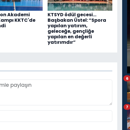
on Akademi
KTSYD ödül gecesi...
Kampı KKTC'de
Başbakan Üstel: “Spora
ndi
yapılan yatırım,
geleceğe, gençliğe
yapılan en değerli
yatırımdır”
6
7