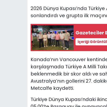
2026 Dünya Kupası’nda Türkiye A M
SAĞLIK
sonlandırdı ve grupta ilk maçınd
Spor
Gazeteciler 
Teknoloji
İçeriği Görüntü
TÜRKiYE
Kanada’nın Vancouver kentind
Video Galeri
karşılaşmada Türkiye A Milli Tak
YAŞAM
beklenmedik bir skor aldı ve sa
Avustralya’nın gollerini 27. dak
Yazarlar
Metcalfe kaydetti.
Türkiye Dünya Kupası’ndaki iki
05.00’te Paraguay ile oynayaca