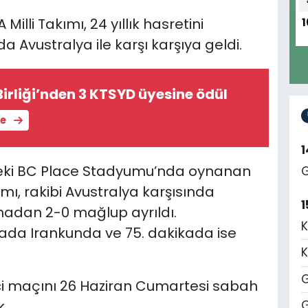
illi Takımı, 24 yıllık hasretini
1
a Avustralya ile karşı karşıya geldi.
Birliği’nden 3 KTSYD üyesine ödül
le
eki BC Place Stadyumu’nda oynanan
G
ımı, rakibi Avustralya karşısında
1
hadan 2-0 mağlup ayrıldı.
K
ikada Irankunda ve 75. dakikada ise
K
G
nci maçını 26 Haziran Cumartesi sabah
k.
G