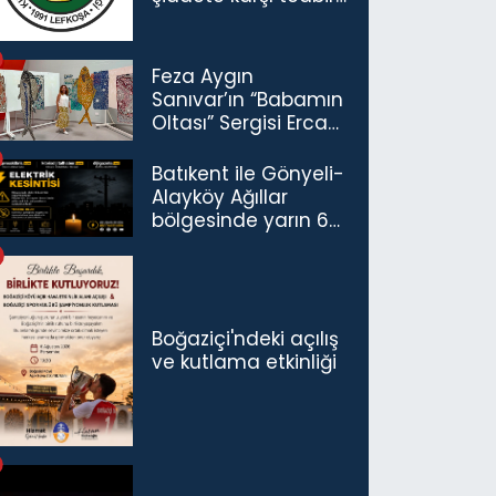
çağrısı
Feza Aygın
Sanıvar’ın “Babamın
Oltası” Sergisi Ercan
Havalimanı’nda
Açıldı
Batıkent ile Gönyeli-
Alayköy Ağıllar
bölgesinde yarın 6
saatlik elektrik
kesintisi…
Boğaziçi'ndeki açılış
ve kutlama etkinliği