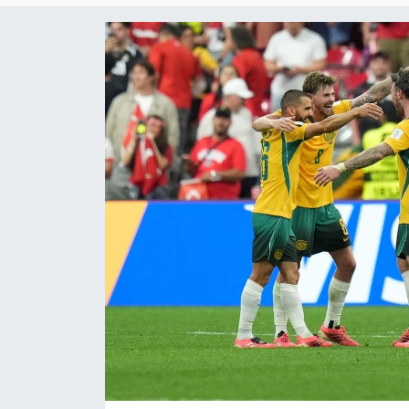
Gündem
KKTC
KKTC YEREL SEÇİM 2018
Kültür Sanat
Magazin
Moda
Nöbetçi Eczaneler
Otomobil Dünyası
Politika