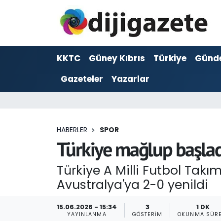
ADVERTORIAL
Hava Durumu
KKTC
Güney Kıbrıs
Türkiye
Günd
Dijigazete
Trafik Durumu
Gazeteler
Yazarlar
Dünya
Süper Lig Puan Durumu ve Fikstür
Eğitim
Tüm Manşetler
HABERLER
SPOR
Ekonomi
Son Dakika Haberleri
Türkiye mağlup başlad
Foto Galeri
Haber Arşivi
Türkiye A Milli Futbol Tak
Avustralya'ya 2-0 yenildi
GEZİ
15.06.2026 - 15:34
3
1 DK
Güncel
YAYINLANMA
GÖSTERIM
OKUNMA SÜRE