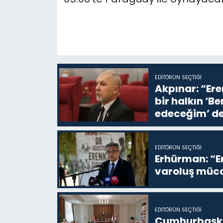
EDITÖRÜN SEÇTIĞI
Akpınar: “Ere
bir halkın ‘
edeceğim’ de
EDITÖRÜN SEÇTIĞI
Erhürman: “Er
varoluş müca
EDITÖRÜN SEÇTIĞI
Cumhurbaşkan