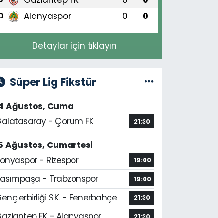
Alanyaspor
0
0
0
Detaylar için tıklayın
Süper Lig Fikstür
14 Ağustos, Cuma
alatasaray - Çorum FK
21:30
5 Ağustos, Cumartesi
onyaspor - Rizespor
19:00
asımpaşa - Trabzonspor
19:00
ençlerbirliği S.K. - Fenerbahçe
21:30
aziantep FK - Alanyaspor
21:30