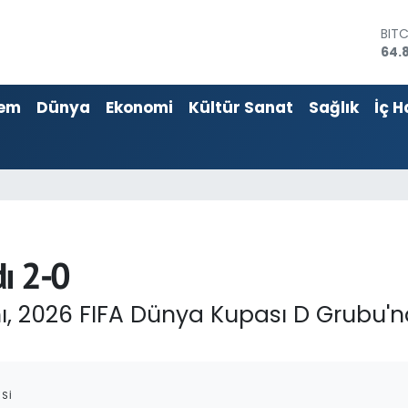
64.
DOL
47,
EU
55,
em
Dünya
Ekonomi
Kültür Sanat
Sağlık
İç H
STE
64,4
GRA
666
BİS
13.
ı 2-0
ımı, 2026 FIFA Dünya Kupası D Grubu'
SI