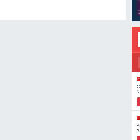
C
N
P
B