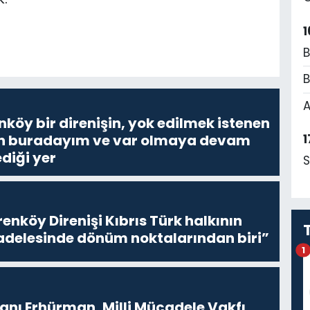
1
B
B
A
nköy bir direnişin, yok edilmek istenen
Ben buradayım ve var olmaya devam
1
diği yer
S
enköy Direnişi Kıbrıs Türk halkının
delesinde dönüm noktalarından biri”
1
ı Erhürman, Milli Mücadele Vakfı