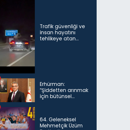
Trafik güvenliği ve
insan hayatını
tehlikeye atan
sürücü ve yolcuya
ceza...
Erhürman:
“Şiddetten arınmak
için bütünsel
politikaları
konuşmamız
gerekiyor”
64. Geleneksel
Mehmetçik Üzüm