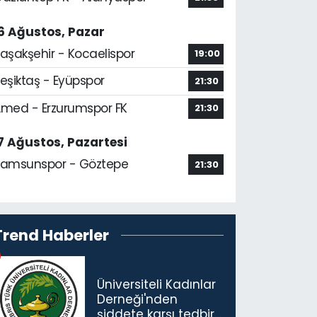
6 Ağustos, Pazar
aşakşehir - Kocaelispor
19:00
eşiktaş - Eyüpspor
21:30
med - Erzurumspor FK
21:30
7 Ağustos, Pazartesi
amsunspor - Göztepe
21:30
Trend Haberler
Üniversiteli Kadınlar
Derneği'nden
şiddete karşı tedbir