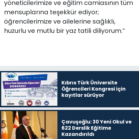
yöneticilerimize ve eğitim camiasının tüm
mensuplarına teşekkür ediyor;
öğrencilerimize ve ailelerine sağlıklı,
huzurlu ve mutlu bir yaz tatili diliyorum.”
Kıbrıs Türk Üniversite
Öğrencileri Kongresi için
kayıtlar sürüyor
Çavuşoğlu: 30 Yeni Okul ve
622 Derslik Eğitime
Kazandırıldı