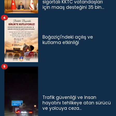
sigortalı KKTC vatandaşları
için maaş desteğini 35 bin
TL'ye çıkardık”
4
Boğaziçi'ndeki açılış ve
kutlama etkinliği
5
Trafik güvenliği ve insan
hayatını tehlikeye atan sürücü
ve yolcuya ceza...