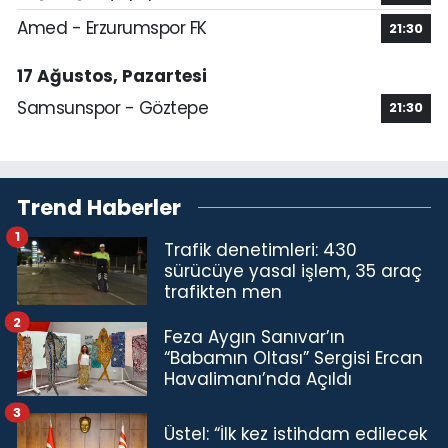
Amed - Erzurumspor FK
21:30
17 Ağustos, Pazartesi
Samsunspor - Göztepe
21:30
Trend Haberler
1
Trafik denetimleri: 430
sürücüye yasal işlem, 35 araç
trafikten men
2
Feza Aygın Sanıvar’ın
“Babamın Oltası” Sergisi Ercan
Havalimanı’nda Açıldı
3
Üstel: “İlk kez istihdam edilecek