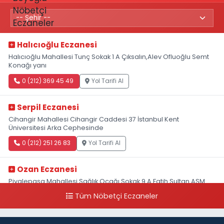
Halıcıoğlu Eczanesi
Halıcıoğlu Mahallesi Tunç Sokak 1 A Çıksalın,Alev Ofluoğlu Semt
Konağı yanı
0 (212) 369 45 49
Yol Tarifi Al
Serpil Eczanesi
Cihangir Mahallesi Cihangir Caddesi 37 İstanbul Kent
Üniversitesi Arka Cephesinde
0 (212) 251 26 83
Yol Tarifi Al
Ozan Eczanesi
Piyalepaşa Mahallesi Sağlık Ocağı Sokak 9 A Fatih Sultan ASM
Yanı
Tüm Nöbetçi Eczaneler
0 (212) 297 30 13
Yol Tarifi Al