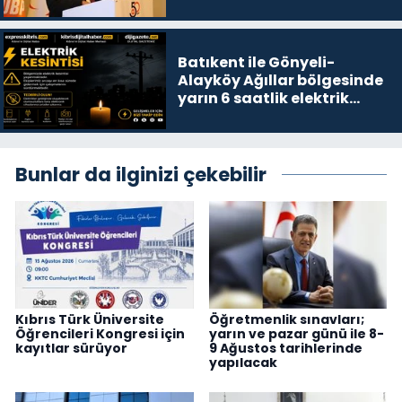
Batıkent ile Gönyeli-
Alayköy Ağıllar bölgesinde
yarın 6 saatlik elektrik
kesintisi…
Bunlar da ilginizi çekebilir
Kıbrıs Türk Üniversite
Öğretmenlik sınavları;
Öğrencileri Kongresi için
yarın ve pazar günü ile 8-
kayıtlar sürüyor
9 Ağustos tarihlerinde
yapılacak