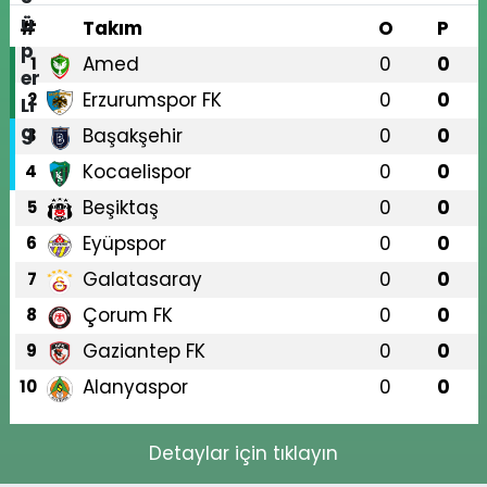
#
Takım
O
P
Amed
0
0
1
Erzurumspor FK
0
0
2
Başakşehir
0
0
3
Kocaelispor
0
0
4
Beşiktaş
0
0
5
Eyüpspor
0
0
6
Galatasaray
0
0
7
Çorum FK
0
0
8
Gaziantep FK
0
0
9
Alanyaspor
0
0
10
Detaylar için tıklayın