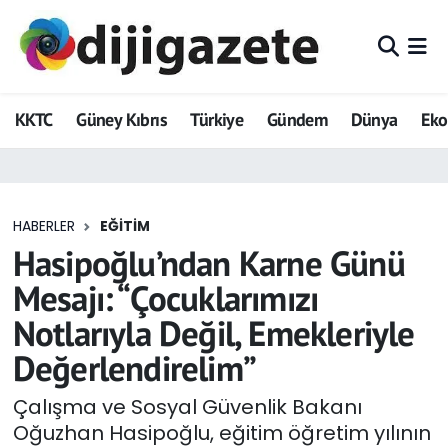
ADVERTORIAL
Hava Durumu
KKTC
Güney Kıbrıs
Türkiye
Gündem
Dünya
Ek
Dijigazete
Trafik Durumu
Dünya
Süper Lig Puan Durumu ve Fikstür
HABERLER
EĞITIM
Eğitim
Tüm Manşetler
Hasipoğlu’ndan Karne Günü
Ekonomi
Son Dakika Haberleri
Mesajı: “Çocuklarımızı
Notlarıyla Değil, Emekleriyle
Foto Galeri
Haber Arşivi
Değerlendirelim”
GEZİ
Çalışma ve Sosyal Güvenlik Bakanı
Oğuzhan Hasipoğlu, eğitim öğretim yılının
Güncel