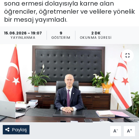
sona ermesi dolayısıyla karne alan
öğrenciler, öğretmenler ve velilere yönelik
Gündem
bir mesaj yayımladı.
KKTC
15.06.2026 - 19:07
9
2 DK
YAYINLANMA
GÖSTERIM
OKUNMA SÜRESI
KKTC YEREL SEÇİM 2018
Kültür Sanat
Magazin
Moda
Nöbetçi Eczaneler
Otomobil Dünyası
Paylaş
-
+
A
A
Politika