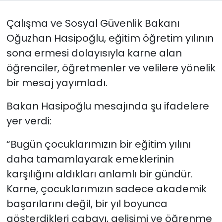
Çalışma ve Sosyal Güvenlik Bakanı
SAĞLIK
Oğuzhan Hasipoğlu, eğitim öğretim yılının
Spor
sona ermesi dolayısıyla karne alan
öğrenciler, öğretmenler ve velilere yönelik
Teknoloji
bir mesaj yayımladı.
TÜRKiYE
Bakan Hasipoğlu mesajında şu ifadelere
yer verdi:
Video Galeri
“Bugün çocuklarımızın bir eğitim yılını
YAŞAM
daha tamamlayarak emeklerinin
karşılığını aldıkları anlamlı bir gündür.
Yazarlar
Karne, çocuklarımızın sadece akademik
başarılarını değil, bir yıl boyunca
gösterdikleri çabayı, gelişimi ve öğrenme