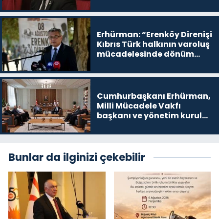
buradayım ve var olmaya
devam edeceğim’ dediği
yer
Erhürman: “Erenköy Direnişi
Kıbrıs Türk halkının varoluş
mücadelesinde dönüm
noktalarından biri”
Cumhurbaşkanı Erhürman,
Milli Mücadele Vakfı
başkanı ve yönetim kurulu
üyelerini kabul etti
Bunlar da ilginizi çekebilir