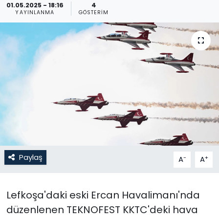
01.05.2025 - 18:16
4
YAYINLANMA
GÖSTERIM
Gündem
KKTC
KKTC YEREL SEÇİM 2018
Kültür Sanat
Magazin
Moda
Paylaş
-
+
A
A
Nöbetçi Eczaneler
Otomobil Dünyası
Lefkoşa'daki eski Ercan Havalimanı'nda
düzenlenen TEKNOFEST KKTC'deki hava
Politika