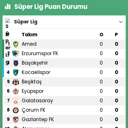
Süper Lig Puan Durumu
Süper Lig
#
Takım
O
P
Amed
0
0
1
Erzurumspor FK
0
0
2
Başakşehir
0
0
3
Kocaelispor
0
0
4
Beşiktaş
0
0
5
Eyüpspor
0
0
6
Galatasaray
0
0
7
Çorum FK
0
0
8
Gaziantep FK
0
0
9