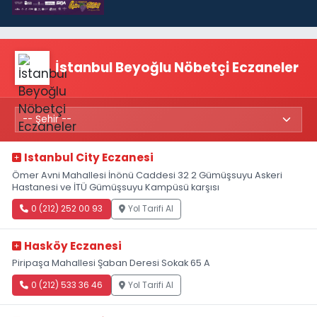
İstanbul Beyoğlu Nöbetçi Eczaneler
Istanbul City Eczanesi
Ömer Avni Mahallesi İnönü Caddesi 32 2 Gümüşsuyu Askeri
Hastanesi ve İTÜ Gümüşsuyu Kampüsü karşısı
0 (212) 252 00 93
Yol Tarifi Al
Hasköy Eczanesi
Piripaşa Mahallesi Şaban Deresi Sokak 65 A
0 (212) 533 36 46
Yol Tarifi Al