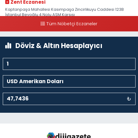
Zent Eczanesi
Kaptanpaşa Mahallesi Kasımpaşa Zincirlikuyu Caddesi 123B
İstanbul Beyoğlu 4 Nolu ASM Karşısı
Tüm Nöbetçi Eczaneler
0 (212) 297 96 92
Yol Tarifi Al
Döviz & Altın Hesaplayıcı
₺