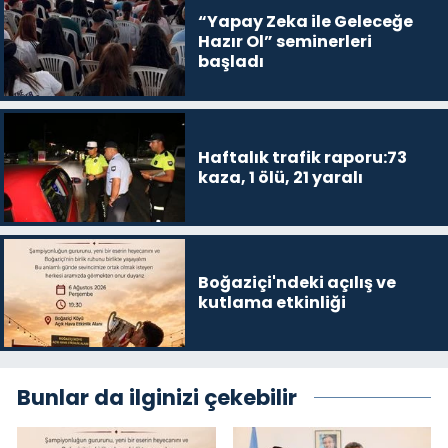
“Yapay Zeka ile Geleceğe
Hazır Ol” seminerleri
başladı
Haftalık trafik raporu:73
kaza, 1 ölü, 21 yaralı
Boğaziçi'ndeki açılış ve
kutlama etkinliği
Bunlar da ilginizi çekebilir