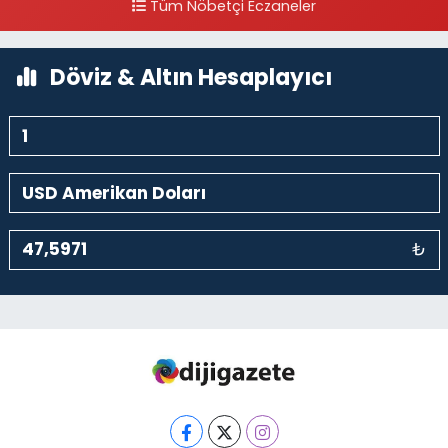
Tüm Nöbetçi Eczaneler
0 (212) 243 69 36
Yol Tarifi Al
Döviz & Altın Hesaplayıcı
₺