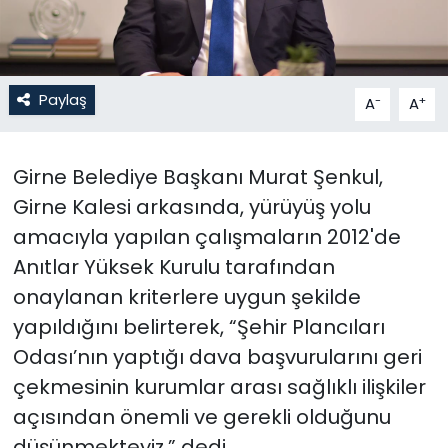
SAĞLIK
Spor
Paylaş
-
+
A
A
Teknoloji
Girne Belediye Başkanı Murat Şenkul,
TÜRKiYE
Girne Kalesi arkasında, yürüyüş yolu
amacıyla yapılan çalışmaların 2012'de
Video Galeri
Anıtlar Yüksek Kurulu tarafından
onaylanan kriterlere uygun şekilde
YAŞAM
yapıldığını belirterek, “Şehir Plancıları
Yazarlar
Odası’nın yaptığı dava başvurularını geri
çekmesinin kurumlar arası sağlıklı ilişkiler
açısından önemli ve gerekli olduğunu
düşünmekteyiz.” dedi.