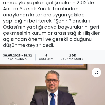
amacıyla yapılan çalışmaların 2012'de
Anıtlar Yüksek Kurulu tarafından
Gündem
onaylanan kriterlere uygun şekilde
KKTC
yapıldığını belirterek, “Şehir Plancıları
Odası’nın yaptığı dava başvurularını geri
KKTC YEREL SEÇİM 2018
çekmesinin kurumlar arası sağlıklı ilişkiler
açısından önemli ve gerekli olduğunu
Kültür Sanat
düşünmekteyiz.” dedi.
Magazin
30.05.2025 - 19:32
4
2 DK
YAYINLANMA
GÖSTERIM
OKUNMA SÜRESI
Moda
Nöbetçi Eczaneler
Otomobil Dünyası
Politika