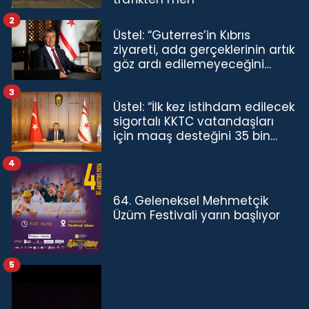
2
Üstel: “Guterres’in Kıbrıs
ziyareti, ada gerçeklerinin artık
göz ardı edilemeyeceğini
göstermiştir”
3
Üstel: “İlk kez istihdam edilecek
sigortalı KKTC vatandaşları
için maaş desteğini 35 bin
TL'ye çıkardık”
4
64. Geleneksel Mehmetçik
Üzüm Festivali yarın başlıyor
5