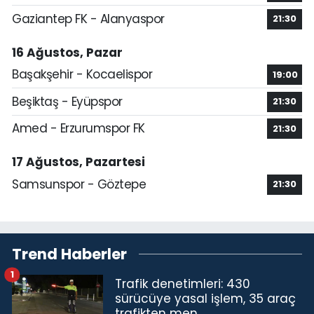
Gaziantep FK - Alanyaspor
21:30
16 Ağustos, Pazar
Başakşehir - Kocaelispor
19:00
Beşiktaş - Eyüpspor
21:30
Amed - Erzurumspor FK
21:30
17 Ağustos, Pazartesi
Samsunspor - Göztepe
21:30
Trend Haberler
1
Trafik denetimleri: 430
sürücüye yasal işlem, 35 araç
trafikten men