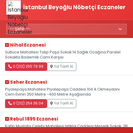
İstanbul Beyoğlu Nöbetçi Eczaneler
Nihal Eczanesi
Sütlüce Mahallesi Talip Paşa Sokak 14 Sağlık Ocağına Paralel
Sokakta Bademlik Cami Karşısı
0 (212) 255 78 99
Yol Tarifi Al
Seher Eczanesi
Piyalepaşa Mahallesi Piyalepaşa Caddesi 104 A Okmeydanı
Cem Evinin 350 Metre -400 Metre Aşağısında
0 (212) 254 36 04
Yol Tarifi Al
Rebul 1895 Eczanesi
Katip Mustafa Çelebi Mahallesi İstiklal Caddesi Meşelik Sokak, 3B
Akbank Sanat karşısı, Fransız Konsolosluğu Çaprazı