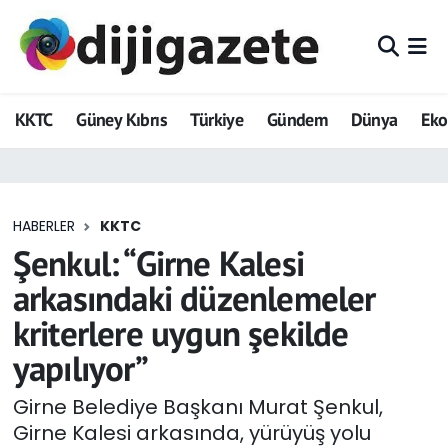
ADVERTORIAL
Hava Durumu
KKTC
Güney Kıbrıs
Türkiye
Gündem
Dünya
Ek
Dijigazete
Trafik Durumu
Dünya
Süper Lig Puan Durumu ve Fikstür
HABERLER
KKTC
Eğitim
Tüm Manşetler
Şenkul: “Girne Kalesi
Ekonomi
Son Dakika Haberleri
arkasındaki düzenlemeler
kriterlere uygun şekilde
Foto Galeri
Haber Arşivi
yapılıyor”
GEZİ
Girne Belediye Başkanı Murat Şenkul,
Girne Kalesi arkasında, yürüyüş yolu
Güncel