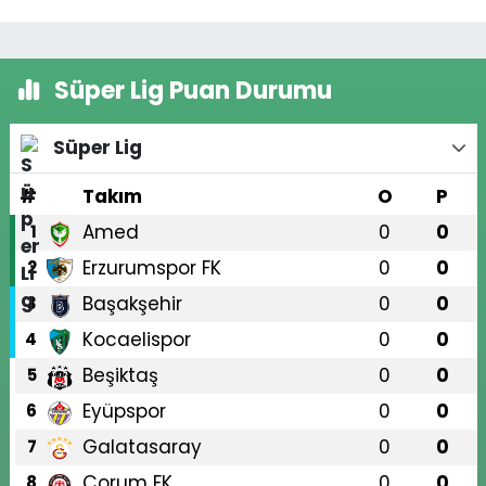
Süper Lig Puan Durumu
Süper Lig
#
Takım
O
P
Amed
0
0
1
Erzurumspor FK
0
0
2
Başakşehir
0
0
3
Kocaelispor
0
0
4
Beşiktaş
0
0
5
Eyüpspor
0
0
6
Galatasaray
0
0
7
Çorum FK
0
0
8