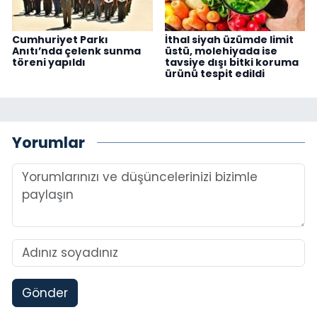
Cumhuriyet Parkı
İthal siyah üzümde limit
Anıtı’nda çelenk sunma
üstü, molehiyada ise
töreni yapıldı
tavsiye dışı bitki koruma
ürünü tespit edildi
Yorumlar
Gönder