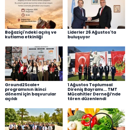
Boğaziçi'ndeki açılış ve
Liderler 26 Ağustos'ta
kutlama etkinliği
buluşuyor
Ground2Scale+
1 Ağustos Toplumsal
programının ikinci
Direniş Bayramı... TMT
dönemi için başvurular
Mücahitler Derneği’nde
açıldı
tören düzenlendi