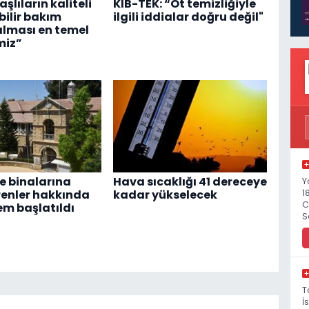
Yaşlıların kaliteli
KIB-TEK: “Ot temizliğiyle
ebilir bakım
ilgili iddialar doğru değil"
alması en temel
miz”
 binalarına
Hava sıcaklığı 41 dereceye
Y
1
renler hakkında
kadar yükselecek
C
em başlatıldı
S
T
İ