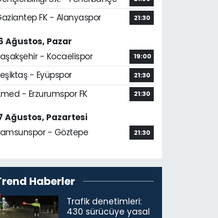
aziantep FK - Alanyaspor
21:30
6 Ağustos, Pazar
aşakşehir - Kocaelispor
19:00
eşiktaş - Eyüpspor
21:30
med - Erzurumspor FK
21:30
7 Ağustos, Pazartesi
amsunspor - Göztepe
21:30
Trend Haberler
Trafik denetimleri:
430 sürücüye yasal