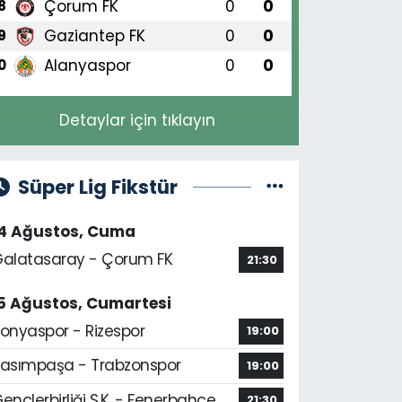
Çorum FK
0
0
8
Gaziantep FK
0
0
9
Alanyaspor
0
0
0
Detaylar için tıklayın
Süper Lig Fikstür
14 Ağustos, Cuma
alatasaray - Çorum FK
21:30
5 Ağustos, Cumartesi
onyaspor - Rizespor
19:00
asımpaşa - Trabzonspor
19:00
ençlerbirliği S.K. - Fenerbahçe
21:30