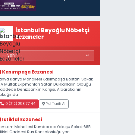
başlıyor
İstanbul Beyoğlu Nöbetçi
Eczaneler
Kasımpaşa Eczanesi
ahya Kahya Mahallesi Kasımpaşa Bostanı Sokak
8A Mutfak Ekipmanları Satan Dükkanların Olduğu
addede Denizbank'ın Karşısı, Albaraka'nın
okağında
0 (212) 253 77 44
Yol Tarifi Al
Istiklal Eczanesi
omtom Mahallesi Kumbaracı Yokuşu Sokak 68B
stiklal Caddesi Rus Konsolosluğu yanı