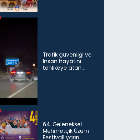
Trafik güvenliği ve
insan hayatını
tehlikeye atan
sürücü ve yolcuya
ceza...
64. Geleneksel
Mehmetçik Üzüm
Festivali yarın