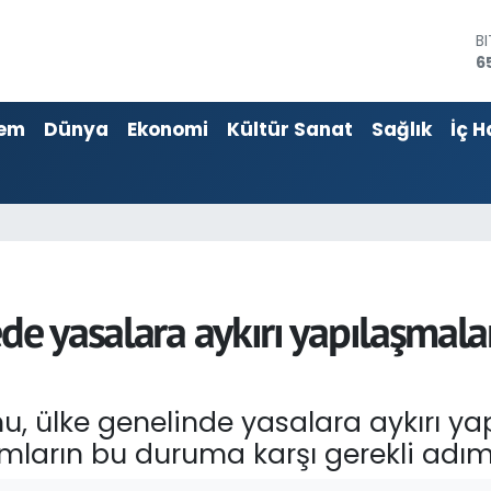
B
6
D
4
E
5
em
Dünya
Ekonomi
Kültür Sanat
Sağlık
İç H
S
6
G
6
B
1
de yasalara aykırı yapılaşmal
mu, ülke genelinde yasalara aykırı y
urumların bu duruma karşı gerekli adı