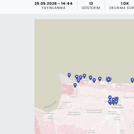
25.05.2026 - 14:44
12
1 DK
YAYINLANMA
GÖSTERIM
OKUNMA SÜR
Gündem
KKTC
KKTC YEREL SEÇİM 2018
Kültür Sanat
Magazin
Moda
Nöbetçi Eczaneler
Otomobil Dünyası
Politika