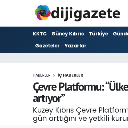
ADVERTORIAL
Hava Durumu
KKTC
Güney Kıbrıs
Türkiye
Günd
Dijigazete
Trafik Durumu
Gazeteler
Yazarlar
Dünya
Süper Lig Puan Durumu ve Fikstür
Eğitim
Tüm Manşetler
HABERLER
İÇ HABERLER
Ekonomi
Son Dakika Haberleri
Çevre Platformu: “Ülke
artıyor”
Foto Galeri
Haber Arşivi
Kuzey Kıbrıs Çevre Platfor
GEZİ
gün arttığını ve yetkili k
Güncel