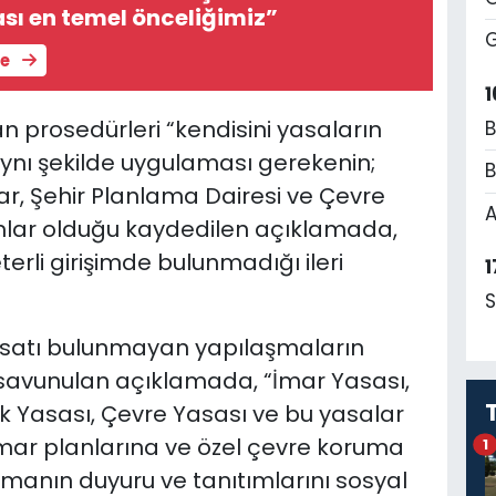
sı en temel önceliğimiz”
G
le
1
 prosedürleri “kendisini yasaların
B
ynı şekilde uygulaması gerekenin;
B
r, Şehir Planlama Dairesi ve Çevre
A
mlar olduğu kaydedilen açıklamada,
rli girişimde bulunmadığı ileri
1
S
hsatı bulunmayan yapılaşmaların
 savunulan açıklamada, “İmar Yasası,
ik Yasası, Çevre Yasası ve bu yasalar
imar planlarına ve özel çevre koruma
1
şmanın duyuru ve tanıtımlarını sosyal