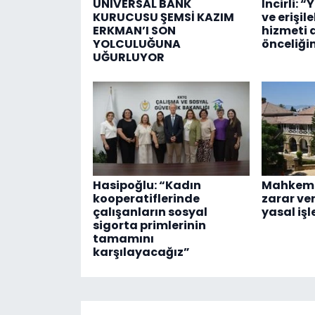
UNIVERSAL BANK
İncirli: “
KURUCUSU ŞEMSİ KAZIM
ve erişil
ERKMAN’I SON
hizmeti 
YOLCULUĞUNA
önceliği
UĞURLUYOR
Hasipoğlu: “Kadın
Mahkeme
kooperatiflerinde
zarar ve
çalışanların sosyal
yasal işl
sigorta primlerinin
tamamını
karşılayacağız”