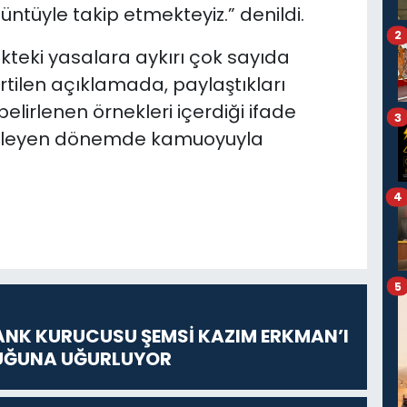
ntüyle takip etmekteyiz.” denildi.
2
kteki yasalara aykırı çok sayıda
irtilen açıklamada, paylaştıkları
elirlenen örnekleri içerdiği ifade
3
 ilerleyen dönemde kamuoyuyla
4
5
ANK KURUCUSU ŞEMSİ KAZIM ERKMAN’I
UĞUNA UĞURLUYOR