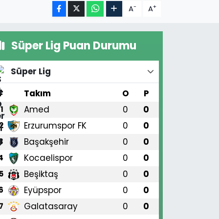
-
+
A
A
Süper Lig Puan Durumu
Süper Lig
#
Takım
O
P
Amed
0
0
1
Erzurumspor FK
0
0
2
Başakşehir
0
0
3
Kocaelispor
0
0
4
Beşiktaş
0
0
5
Eyüpspor
0
0
6
Galatasaray
0
0
7