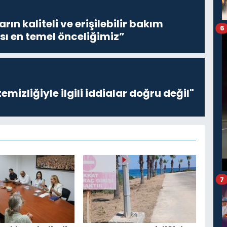
ların kaliteli ve erişilebilir bakım
6
sı en temel önceliğimiz”
emizliğiyle ilgili iddialar doğru değil"
7