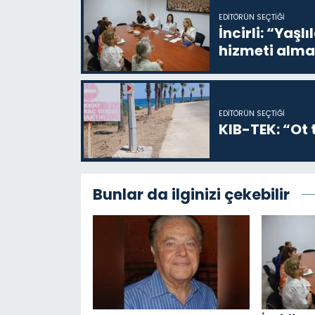
EDITÖRÜN SEÇTIĞI
İncirli: “Yaşlı
hizmeti alma
EDITÖRÜN SEÇTIĞI
KIB-TEK: “Ot t
Bunlar da ilginizi çekebilir