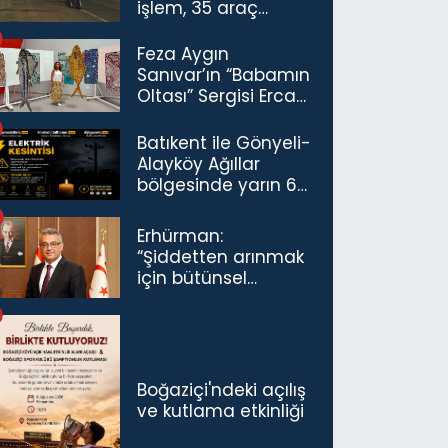
işlem, 35 araç
trafikten men
Feza Aygın
Sanıvar’ın “Babamın
Oltası” Sergisi Ercan
Havalimanı’nda
Açıldı
Batıkent ile Gönyeli-
Alayköy Ağıllar
bölgesinde yarın 6
saatlik elektrik
kesintisi…
Erhürman:
“Şiddetten arınmak
için bütünsel
politikaları
konuşmamız
gerekiyor”
Boğaziçi'ndeki açılış
ve kutlama etkinliği