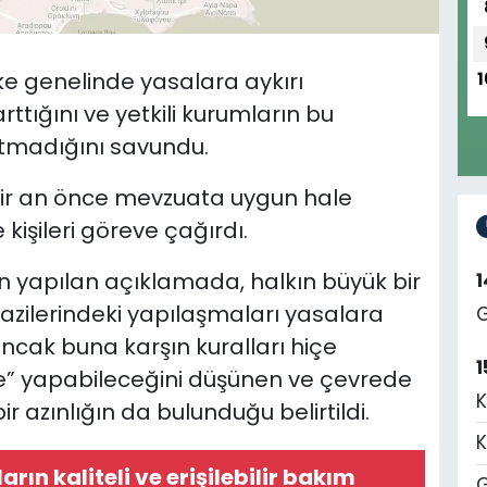
ke genelinde yasalara aykırı
1
tığını ve yetkili kurumların bu
atmadığını savundu.
 bir an önce mevzuata uygun hale
 kişileri göreve çağırdı.
n yapılan açıklamada, halkın büyük bir
arazilerindeki yapılaşmaları yasalara
G
ancak buna karşın kuralları hiçe
1
rde” yapabileceğini düşünen ve çevrede
K
r azınlığın da bulunduğu belirtildi.
K
ıların kaliteli ve erişilebilir bakım
G