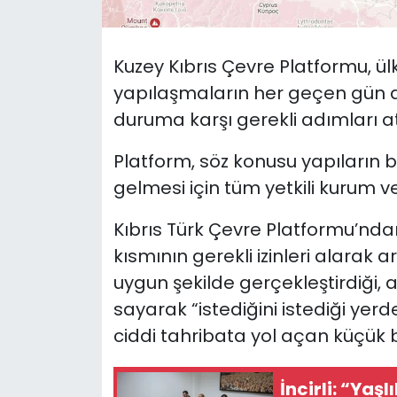
SAĞLIK
Kuzey Kıbrıs Çevre Platformu, ül
Spor
yapılaşmaların her geçen gün art
duruma karşı gerekli adımları 
Teknoloji
Platform, söz konusu yapıların
TÜRKiYE
gelmesi için tüm yetkili kurum ve
Video Galeri
Kıbrıs Türk Çevre Platformu’nda
kısmının gerekli izinleri alarak 
YAŞAM
uygun şekilde gerçekleştirdiği, 
sayarak “istediğini istediği ye
Yazarlar
ciddi tahribata yol açan küçük bi
İncirli: “Yaşl