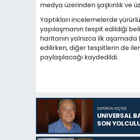
medya üzerinden şaşkınlık ve üzü
Yaptıkları incelemelerde yürürlü
yapılaşmanın tespit edildiği bel
haritanın yalnızca ilk aşamada b
edilirken, diğer tespitlerin de
paylaşılacağı kaydedildi.
EDITÖRÜN SEÇTIĞI
UNIVERSAL B
SON YOLCUL