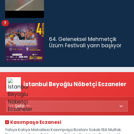
7
64. Geleneksel Mehmetçik
Üzüm Festivali yarın başlıyor
İstanbul Beyoğlu Nöbetçi Eczaneler
Kasımpaşa Eczanesi
Yahya Kahya Mahallesi Kasımpaşa Bostanı Sokak 18A Mutfak