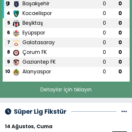
Başakşehir
0
0
3
Kocaelispor
0
0
4
Beşiktaş
0
0
5
Eyüpspor
0
0
6
Galatasaray
0
0
7
Çorum FK
0
0
8
Gaziantep FK
0
0
9
Alanyaspor
0
0
10
Detaylar için tıklayın
Süper Lig Fikstür
14 Ağustos, Cuma