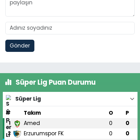
Gönder
Süper Lig Puan Durumu
Süper Lig
#
Takım
O
P
Amed
0
0
1
Erzurumspor FK
0
0
2