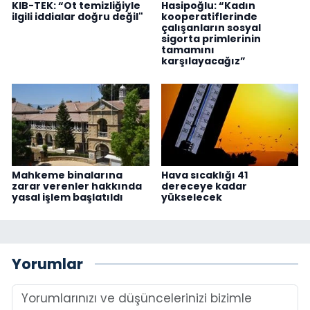
KIB-TEK: “Ot temizliğiyle
Hasipoğlu: “Kadın
ilgili iddialar doğru değil"
kooperatiflerinde
çalışanların sosyal
sigorta primlerinin
tamamını
karşılayacağız”
Mahkeme binalarına
Hava sıcaklığı 41
zarar verenler hakkında
dereceye kadar
yasal işlem başlatıldı
yükselecek
Yorumlar