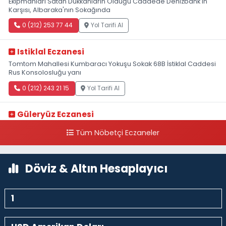
Ekipmanları Satan Dükkanların Olduğu Caddede Denizbank'ın
Karşısı, Albaraka'nın Sokağında
0 (212) 253 77 44
Yol Tarifi Al
Istiklal Eczanesi
Tomtom Mahallesi Kumbaracı Yokuşu Sokak 68B İstiklal Caddesi
Rus Konsolosluğu yanı
0 (212) 243 21 15
Yol Tarifi Al
Güleryüz Eczanesi
Piripaşa Mahallesi Şaban Deresi Sokak 7 D Koç Müzesi Arkası-
Tüm Nöbetçi Eczaneler
kalaycıbahçe Meydana Doğru
0 (212) 369 95 85
Yol Tarifi Al
Döviz & Altın Hesaplayıcı