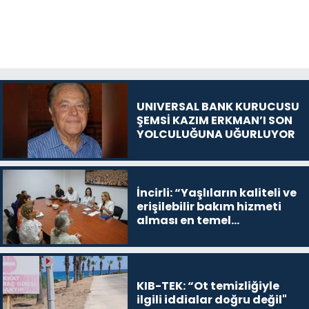
UNIVERSAL BANK KURUCUSU
ŞEMSİ KAZIM ERKMAN’I SON
YOLCULUĞUNA UĞURLUYOR
İncirli: “Yaşlıların kaliteli ve
erişilebilir bakım hizmeti
alması en temel
önceliğimiz”
KIB-TEK: “Ot temizliğiyle
ilgili iddialar doğru değil"