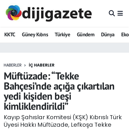
ADVERTORIAL
Hava Durumu
KKTC
Güney Kıbrıs
Türkiye
Gündem
Dünya
Ek
Dijigazete
Trafik Durumu
Dünya
Süper Lig Puan Durumu ve Fikstür
HABERLER
İÇ HABERLER
Eğitim
Tüm Manşetler
Müftüzade: “Tekke
Ekonomi
Son Dakika Haberleri
Bahçesi’nde açığa çıkartılan
yedi kişiden beşi
Foto Galeri
Haber Arşivi
kimliklendirildi”
GEZİ
Kayıp Şahıslar Komitesi (KŞK) Kıbrıslı Türk
Üyesi Hakkı Müftüzade, Lefkoşa Tekke
Güncel