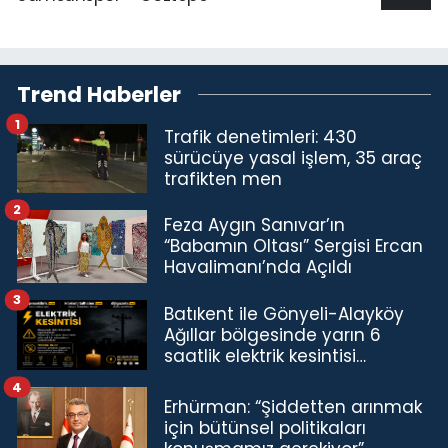
Trend Haberler
1
Trafik denetimleri: 430
sürücüye yasal işlem, 35 araç
trafikten men
2
Feza Aygın Sanıvar’ın
“Babamın Oltası” Sergisi Ercan
Havalimanı’nda Açıldı
3
Batıkent ile Gönyeli-Alayköy
Ağıllar bölgesinde yarın 6
saatlik elektrik kesintisi…
4
Erhürman: “Şiddetten arınmak
için bütünsel politikaları