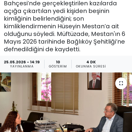
Bahçesi’nde gerçekleştirilen kazılarda
açığa çıkartılan yedi kişiden beşinin
Gündem
kimliğinin belirlendiğini; son
KKTC
kimliklendirmenin Hüseyin Mestan’a ait
olduğunu söyledi. Müftüzade, Mestan'ın 6
KKTC YEREL SEÇİM 2018
Mayıs 2026 tarihinde Bağlıköy Şehitliği’ne
defnedildiğini de kaydetti.
Kültür Sanat
25.05.2026 - 14:19
10
4 DK
YAYINLANMA
GÖSTERIM
OKUNMA SÜRESI
Magazin
Moda
Nöbetçi Eczaneler
Otomobil Dünyası
Politika