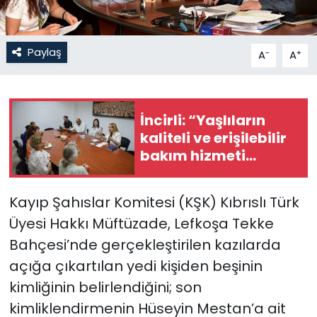
SAĞLIK
Paylaş
-
+
A
A
Spor
Teknoloji
İncirli: “Yaşlıların
kaliteli ve erişilebilir
TÜRKiYE
bakım hizmeti
alması en temel
Video Galeri
önceliğimiz”
Kayıp Şahıslar Komitesi (KŞK) Kıbrıslı Türk
YAŞAM
Üyesi Hakkı Müftüzade, Lefkoşa Tekke
Bahçesi’nde gerçekleştirilen kazılarda
Yazarlar
açığa çıkartılan yedi kişiden beşinin
kimliğinin belirlendiğini; son
kimliklendirmenin Hüseyin Mestan’a ait